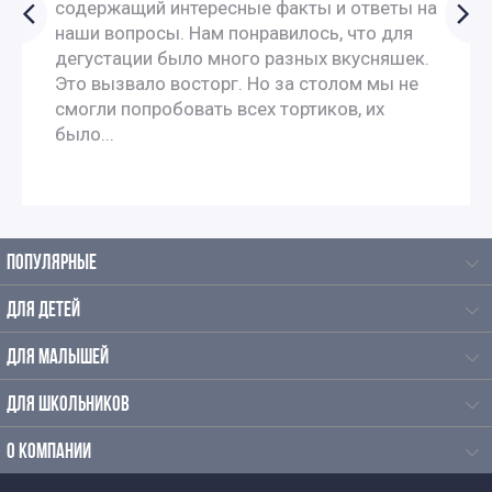
содержащий интересные факты и ответы на
наши вопросы. Нам понравилось, что для
Экскурсии по Москве для студентов
дегустации было много разных вкусняшек.
Это вызвало восторг. Но за столом мы не
смогли попробовать всех тортиков, их
Интересные экскурсии в Москве для взрослых
было...
Экскурсии по интересным местам по Москве
Исторические экскурсии по Москве
ПОПУЛЯРНЫЕ
Историко-краеведческие экскурсии
ДЛЯ ДЕТЕЙ
Экскурсии по Москве летом
ДЛЯ МАЛЫШЕЙ
ДЛЯ ШКОЛЬНИКОВ
Экскурсии по Москве от Китай город
О КОМПАНИИ
Пешеходные экскурсии по Москве от Китай города