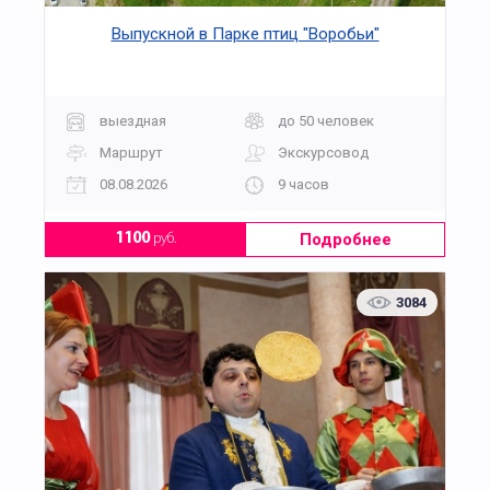
Выпускной в Парке птиц "Воробьи"
выездная
до 50 человек
Маршрут
Экскурсовод
08.08.2026
9 часов
Подробнее
1100
руб.
3084