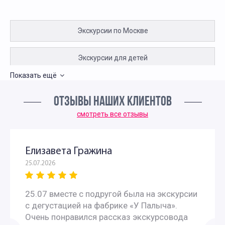
Экскурсии по Москве
Экскурсии для детей
Показать ещё
Пешеходные экскурсии по Москве для детей
ОТЗЫВЫ НАШИХ КЛИЕНТОВ
Интересные экскурсии для подростков в Москве
смотреть все отзывы
Интересные экскурсии по Москве для москвичей
Елизавета Гражина
25.07.2026
Экскурсии для пенсионеров
25.07 вместе с подругой была на экскурсии
Недорогие экскурсии для пенсионеров
с дегустацией на фабрике «У Палыча».
Очень понравился рассказ экскурсовода
Экскурсии выходного дня для пенсионеров