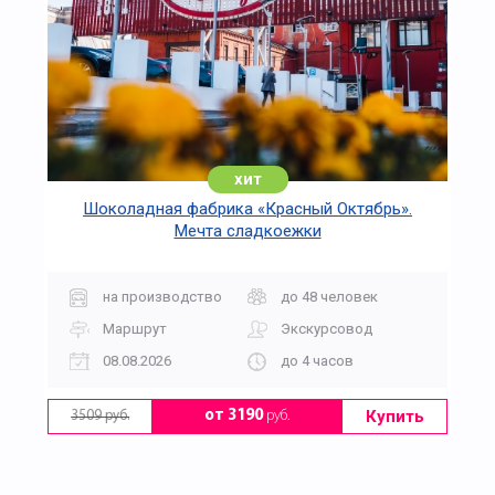
хит
Шоколадная фабрика «Красный Октябрь».
Мечта сладкоежки
на производство
до 48 человек
Маршрут
Экскурсовод
08.08.2026
до 4 часов
Купить
от 3190
руб.
3509 руб.