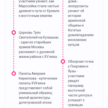
участники узнают, как
дома -
Маросейка стала частью
экскурсанты
древнего пути от Кремля
узнают об
к восточным землям
истории
армянской
общины и
богатых
Церковь Трёх
домовладениях
Святителей на Кулишках
московских
- один из старейших
купцов
храмов Москвы
расскажет о духовной
жизни района с XV века
Обзорная точка
у Покровки и
Яузы -
Палаты Аверкия
участники
Кириллова - купеческие
увидят
палаты XVII века
панораму
представляют собой
восточной
уникальный образец
части центра и
жилой архитектуры
услышат о
допетровской эпохи
границах