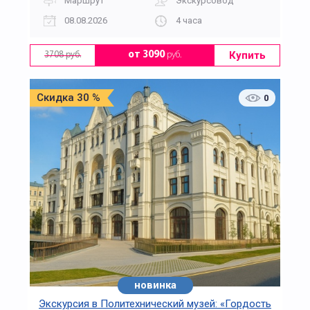
Маршрут
Экскурсовод
08.08.2026
4 часа
Купить
от 3090
руб.
3708 руб.
Скидка 30 %
0
новинка
Экскурсия в Политехнический музей: «Гордость