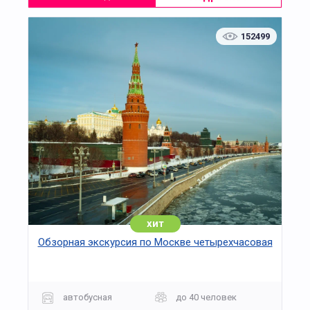
Рекомендуется удобная обувь и одежда
по погоде. Программа подходит для
152499
взрослых и подростков, интересующихся
историей Москвы, архитектурой и
городской средой. Участие — только по
предварительной записи.
хит
Обзорная экскурсия по Москве четырехчасовая
автобусная
до 40 человек