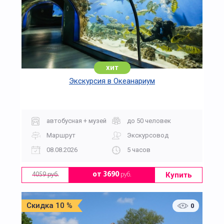
хит
Экскурсия в Океанариум
автобусная + музей
до 50 человек
Маршрут
Экскурсовод
08.08.2026
5 часов
Купить
от 3690
руб.
4059 руб.
Скидка 10 %
0