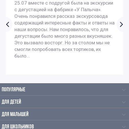
25.07 вместе с подругой была на экскурсии
Экскурсии для школьников 4 класса
с дегустацией на фабрике «У Палыча».
Очень понравился рассказ экскурсовода
Автобусные экскурсии по Москве для школьников
содержащий интересные факты и ответы на
наши вопросы. Нам понравилось, что для
Литературные экскурсии для школьников
дегустации было много разных вкусняшек.
Это вызвало восторг. Но за столом мы не
смогли попробовать всех тортиков, их
Экскурсии для школьников начальных классов
было...
Литературные экскурсии для начальной школы
Экскурсии для школьников на каникулы
ПОПУЛЯРНЫЕ
Экскурсии для школьников по русскому языку и
ДЛЯ ДЕТЕЙ
литературе
ДЛЯ МАЛЫШЕЙ
Экскурсии для школьников средних классов
ДЛЯ ШКОЛЬНИКОВ