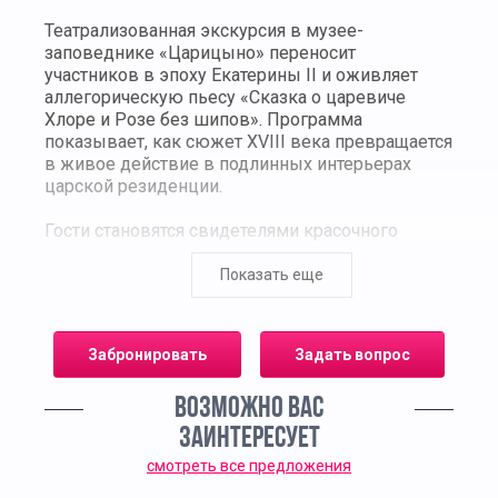
Театрализованная экскурсия в музее-
заповеднике «Царицыно» переносит
участников в эпоху Екатерины II и оживляет
аллегорическую пьесу «Сказка о царевиче
Хлоре и Розе без шипов». Программа
показывает, как сюжет XVIII века превращается
в живое действие в подлинных интерьерах
царской резиденции.
Гости становятся свидетелями красочного
спектакля, где актёры в исторических костюмах
раскрывают тему добродетели, благородства и
Показать еще
чистоты души. Через символы и образы сказки
зрители понимают просветительские идеи
времени и авторский замысел Екатерины II,
Забронировать
Задать вопрос
создавшей текст как нравственный урок для
юных.
ВОЗМОЖНО ВАС
Экскурсия проходит в живописных залах
ЗАИНТЕРЕСУЕТ
дворцового комплекса под звуки старинной
смотреть все предложения
музыки; атмосфера XVIII века воссоздаётся в
деталях — от костюмов и пластики жестов до