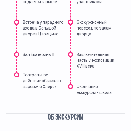
подается к школе
участниками
Встреча у парадного
Экскурсионный
входа в Большой
переход по залам
дворец Царицыно
дворца
Зал Екатерины II
Заключительная
часть у экспозиции
XVIII века
Театральное
действие «Сказка о
царевиче Хлоре»
Окончание
экскурсии - школа
ОБ ЭКСКУРСИИ