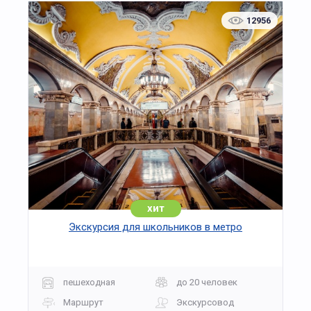
речевых интонаций персонажей. Сценическое
12956
действие сопровождается краткими
музейными комментариями, связывающими
пьесу с историей ансамбля «Царицыно».
Формат предусматривает интерактивные
эпизоды: зрители помогают героям сделать
верный выбор и вместе приходят к выводу, что
истинная красота проявляется в делах и чистом
сердце. Такой подход усиливает вовлечённость
и закрепляет ключевые идеи автора.
Программа рассчитана на школьные и
семейные группы; она объединяет театр,
историю и музейную педагогику, развивает
хит
внимательность к деталям эпохи и формирует
Экскурсия для школьников в метро
интерес к культурному наследию.
Театрализованная экскурсия «Сказка о
царевиче Хлоре и Розе без шипов» —
пешеходная
до 20 человек
гармоничное соединение искусства и
просвещения; посещение станет заметным и
Маршрут
Экскурсовод