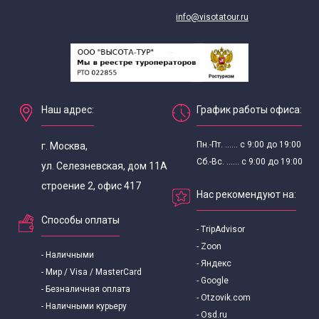
info@visotatour.ru
Наш адрес:
График работы офиса:
Пн.-Пт. ...... с 9:00 до 19:00
г. Москва,
Сб.-Вс. ...... с 9:00 до 19:00
ул. Селезневская, дом 11А
строение 2, офис 417
Нас рекомендуют на:
Способы оплаты
- TripAdvisor
- Zoon
- Наличными
- Яндекс
- Мир / Visa / MasterCard
- Google
- Безналичная оплата
- Otzovik.com
- Наличными курьеру
- Osd.ru