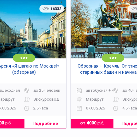
16332
хит
хит
урсия «Я шагаю по Москве!»
Обзорная + Кремль: От этих
(обзорная)
старинных башен и начина
Москва
ешеходная
до 25 человек
автобусная + музей
до 40 ч
аршрут
Экскурсовод
Маршрут
Экскур
7.08.2026
2,5 часа
07.08.2026
4,5 часа
Подробнее
Подро
00
руб.
от 4000
руб.