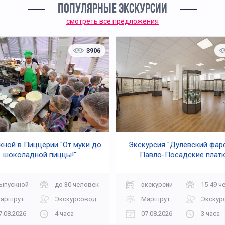
ПОПУЛЯРНЫЕ ЭКСКУРСИИ
смотреть все предложения
3906
кной в Пиццерии "От муки до
Экскурсия "Дулёвский фар
шоколадной пиццы!"
Павло-Посадские платк
ыпускной
до 30 человек
экскурсии
15-49 ч
аршрут
Экскурсовод
Маршрут
Экскур
7.08.2026
4 часа
07.08.2026
3 часа