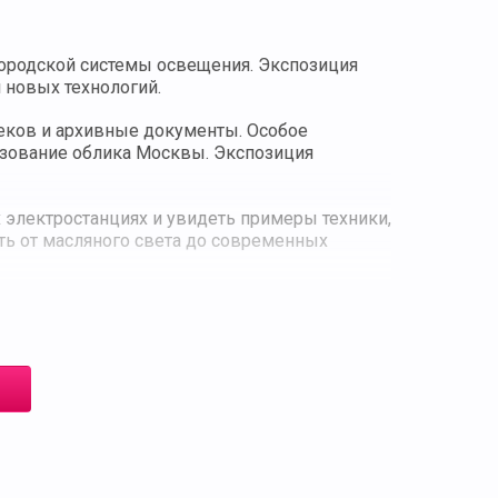
городской системы освещения. Экспозиция
 новых технологий.
веков и архивные документы. Особое
азование облика Москвы. Экспозиция
 электростанциях и увидеть примеры техники,
ть от масляного света до современных
вление о процессе электрификации Москвы и
з с визуальными демонстрациями, что делает