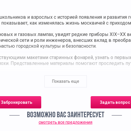
кольников и взрослых с историей появления и развития 
показывает, как изменялась жизнь москвичей с приходом
новых и газовых лампах, увидят редкие приборы XIX–XX 
рической сети и роли инженеров, внесших вклад в преобр
частью городской культуры и безопасности.
ствующими макетами старинных фонарей, узнать о первых
похи. Представленные материалы помогают проследить пу
 взрослых участников. Она формирует целостное предста
Показать еще
звитии города. Экскурсия сочетает познавательный расска
.
Забронировать
Задать вопрос
ВОЗМОЖНО ВАС ЗАИНТЕРЕСУЕТ
смотреть все предложения