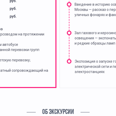
руб.
Введение в историю о
руб.
Москвы — рассказ о пе
уличных фонарях и фак
руб.
но
Зал газового и керосин
урсоводом на протяжении
освещения — экспонаты
и редкие образцы ламп
м автобусе
анной перевозки групп
тскую перевозку;
Экспозиция о запуске г
электрической сети и п
платный сопровождающий на
электростанциях
ОБ ЭКСКУРСИИ