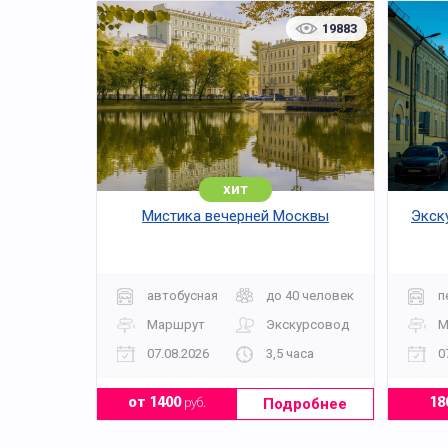
19883
хит
Мистика вечерней Москвы
Экск
автобусная
до 40 человек
п
Маршрут
Экскурсовод
М
07.08.2026
3,5 часа
0
Подробнее
от 1400
руб.
18