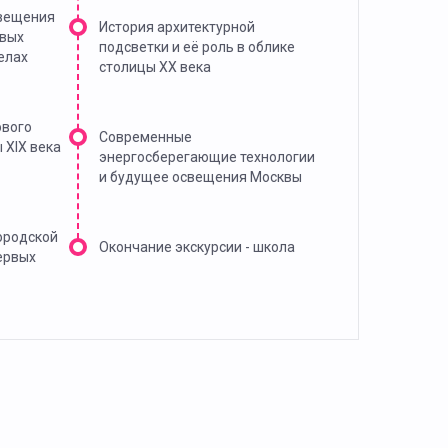
свещения
История архитектурной
рвых
подсветки и её роль в облике
елах
столицы XX века
ового
Современные
 XIX века
энергосберегающие технологии
и будущее освещения Москвы
ородской
Окончание экскурсии - школа
ервых