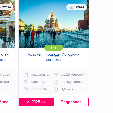
22696
22694
хит
 стен,
Красная площадь: Истории и
ется
легенды
еловек
пешеходная
до 20 человек
совод
Маршрут
Экскурсовод
07.08.2026
1,5 часа
бнее
Подробнее
от 1150
руб.