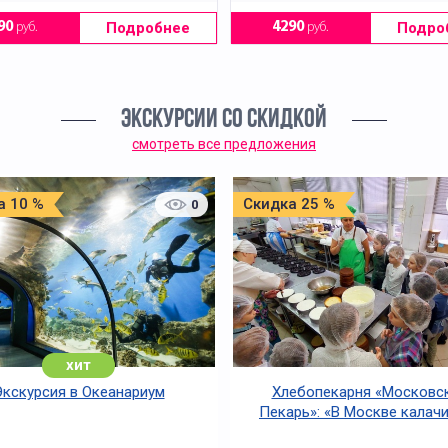
Подробнее
Подро
90
руб.
4290
руб.
ЭКСКУРСИИ СО СКИДКОЙ
смотреть все предложения
а 10 %
Скидка 25 %
0
хит
Экскурсия в Океанариум
Хлебопекарня «Московс
Пекарь»: «В Москве калачи
огонь горячи»