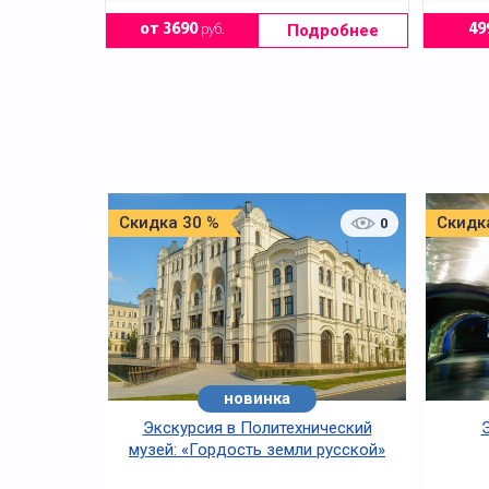
Подробнее
от 3690
руб.
49
Скидка 30 %
Скидк
0
новинка
Экскурсия в Политехнический
музей: «Гордость земли русской»