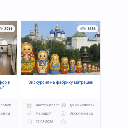
3911
6386
фор и
Экскурсия на фабрику матрёшек
и"
еловек
мастер-класс
до 50 человек
совод
Маршрут
Экскурсовод
07.08.2026