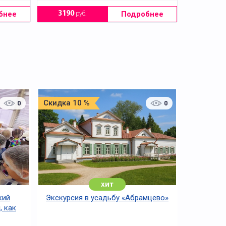
бнее
Подробнее
3190
руб.
Скидка 10 %
0
0
хит
кий
Экскурсия в усадьбу «Абрамцево»
, как