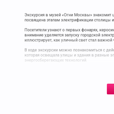
Экскурсия в музей «Огни Москвы» знакомит ш
посвящена этапам электрификации столицы и 
Посетители узнают о первых фонарях, кероси
внимание уделяется запуску городской элект
иллюстрирует, как уличный свет стал важной 
В ходе экскурсии можно познакомиться с дей
которая освещала улицы и здания в разные э
энергосберегающих технологий.
Программа рассчитана на школьные группы и
показывает, насколько важным был свет в ра
её интересной и доступной для всех возрастов