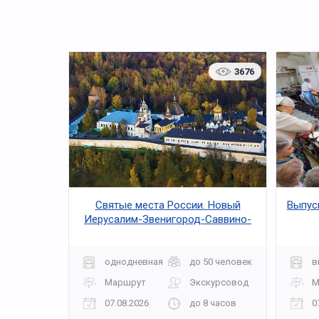
3676
Святые места России. Новый
Выпус
Иерусалим-Звенигород-Саввино-
Сторожевский монастырь
однодневная
до 50 человек
в
Маршрут
Экскурсовод
М
07.08.2026
до 8 часов
0