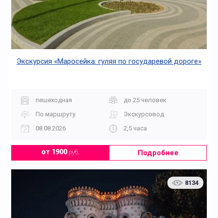
Экскурсия «Маросейка: гуляя по государевой дороге»
пешеходная
до 25 человек
По маршруту
Экскурсовод
08.08.2026
2,5 часа
Подробнее
от 1900
руб.
8134