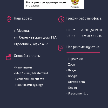
Наш адрес:
График работы офиса:
Пн.-Пт. ...... с 9:00 до 19:00
г. Москва,
Сб.-Вс. ...... с 9:00 до 19:00
ул. Селезневская, дом 11А
строение 2, офис 417
Нас рекомендуют на:
Способы оплаты
- TripAdvisor
- Zoon
- Наличными
- Яндекс
- Мир / Visa / MasterCard
- Google
- Безналичная оплата
- Otzovik.com
- Наличными курьеру
- Osd.ru
- iReccomend.ru