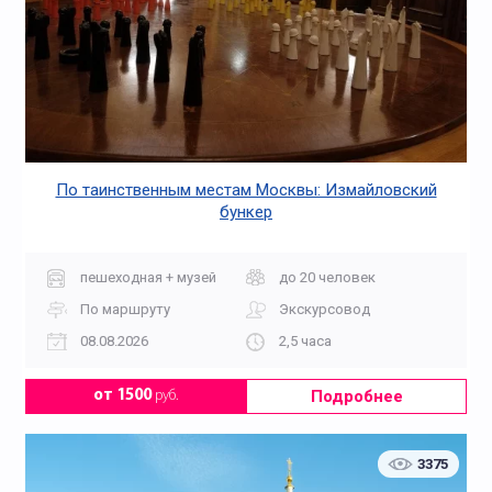
По таинственным местам Москвы: Измайловский
бункер
пешеходная + музей
до 20 человек
По маршруту
Экскурсовод
08.08.2026
2,5 часа
Подробнее
от 1500
руб.
3375