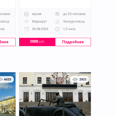
еловек
музей
до 20 человек
совод
Маршрут
Экскурсовод
сов
06.08.2026
1,5 часа
бнее
Подробнее
3000
руб.
4433
2921