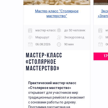
Мастер-класс "Столярное
Экс
мастерство"
«Злат
мастер-класс
до 50 человек
м
Маршрут
Экскурсовод
М
06.08.2026
90 мин
0
МАСТЕР-КЛАСС
17
«СТОЛЯРНОЕ
МАСТЕРСТВО»
Практический мастер-класс
«Столярное мастерство»
открывает для участников мир
традиционных ремёсел и знакомит
с основами работы по дереву.
Программа рассчитана на