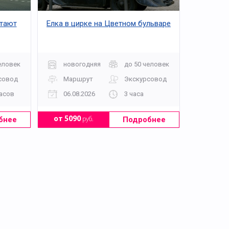
стают
Елка в цирке на Цветном бульваре
еловек
новогодняя
до 50 человек
совод
Маршрут
Экскурсовод
часов
06.08.2026
3 часа
бнее
Подробнее
от 5090
руб.