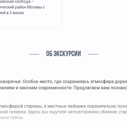
евская слобода –
ический район Москвы с
ей в 5 веков
ОБ ЭКСКУРСИИ
скворечье. Особое место, где сохранилась атмосфера до
реалиям и законам современности. Предлагаем вам позна
тмосферой старины, а местные пейзажи поразительно похож
кой галереи. Здесь вы ощутите неповторимое обаяние ста
свои тайны.