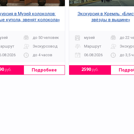
курсия в Музей колоколов:
Экскурсия в Кремль: «Бли
ые купола, звенят колокола»
звёзды в вышине»
узей
до 50 человек
музей
до 22 ч
аршрут
Экскурсовод
Маршрут
Экскур
6.08.2026
до 4 часов
06.08.2026
до 3,5 
Подробнее
Подро
90
руб.
2590
руб.