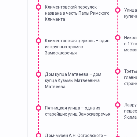
Климентовский переулок –
Улица
названа в честь Папы Римского
купеч
Климента
Никол
Климентовская церковь – один
в 17 
из крупных храмов
моско
Замоскворечья
Треть
Дом купца Матвеева – дом
главн
купца Кузьмы Матвеевича
стран
Матвеева
Лавру
Пятницкая улица – одна из
пешех
старейших улиц Замоскворечья
Якима
Дом-музей А.Н. Островского –