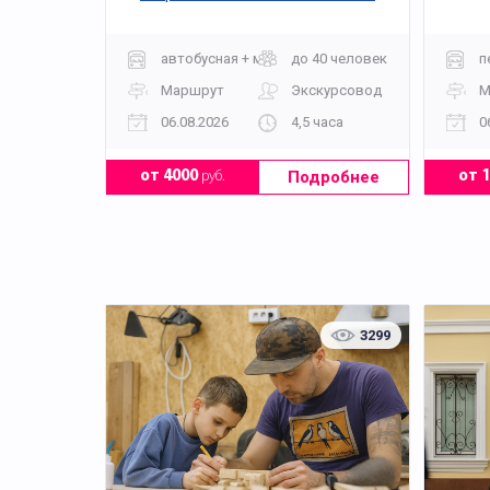
Москва
автобусная + музей
до 40 человек
п
Маршрут
Экскурсовод
М
06.08.2026
4,5 часа
0
Подробнее
от 4000
руб.
от 
3299