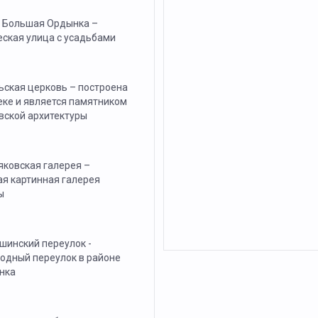
 Большая Ордынка –
еская улица с усадьбами
ьская церковь – построена
веке и является памятником
вской архитектуры
яковская галерея –
ая картинная галерея
ы
шинский переулок -
одный переулок в районе
нка