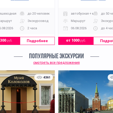
ешеходная
до 20 человек
автобусная + музей
до 50 ч
аршрут
Экскурсовод
Маршрут
Экскур
6.08.2026
2 часа
06.08.2026
до 4 ча
Подробнее
Подро
1300
руб.
от 1000
руб.
ПОПУЛЯРНЫЕ ЭКСКУРСИИ
смотреть все предложения
4361