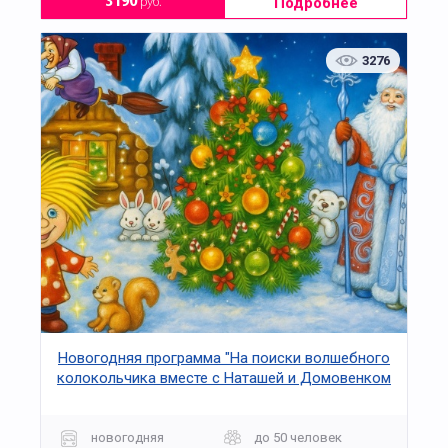
Подробнее
3190
руб.
3276
Новогодняя программа "На поиски волшебного
колокольчика вместе с Наташей и Домовенком
Кузей"
новогодняя
до 50 человек