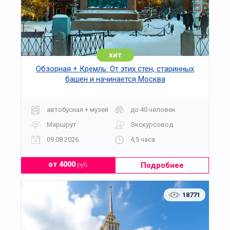
хит
Обзорная + Кремль: От этих стен, старинных
башен и начинается Москва
автобусная + музей
до 40 человек
Маршрут
Экскурсовод
09.08.2026
4,5 часа
Подробнее
от 4000
руб.
18771