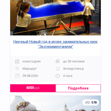
Научный Новый год в музее занимательных наук
"Экспериментаниум"
новогодняя
до 50 человек
Маршрут
Экскурсовод
09.08.2026
4 часа
Подробнее
4000
руб.
578