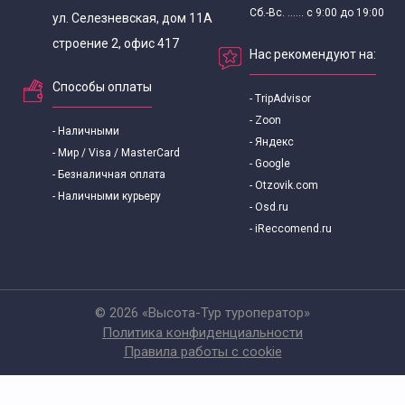
Сб.-Вс. ...... с 9:00 до 19:00
ул. Селезневская, дом 11А
строение 2, офис 417
Нас рекомендуют на:
Способы оплаты
- TripAdvisor
- Zoon
- Наличными
- Яндекс
- Мир / Visa / MasterCard
- Google
- Безналичная оплата
- Otzovik.com
- Наличными курьеру
- Osd.ru
- iReccomend.ru
© 2026 «Высота-Тур туроператор»
Политика конфиденциальности
Правила работы с cookie