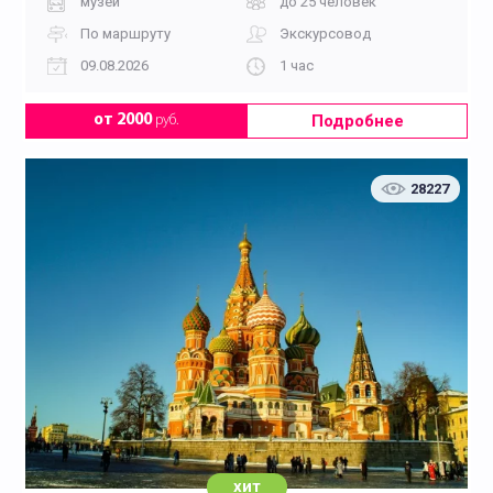
музей
до 25 человек
По маршруту
Экскурсовод
09.08.2026
1 час
Подробнее
от 2000
руб.
28227
хит