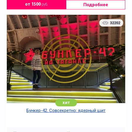
Подробнее
от 1500
руб.
32202
хит
Бункер-42. Совсекретно: ядерный щит