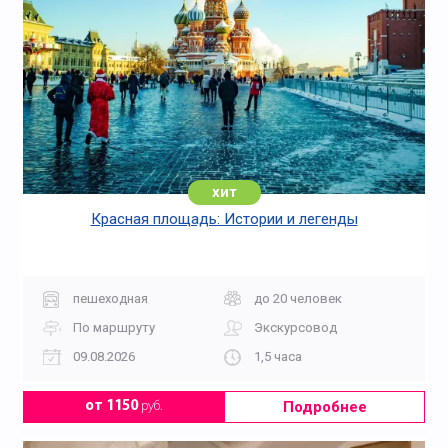
хит
Красная площадь: Истории и легенды
пешеходная
до 20 человек
По маршруту
Экскурсовод
09.08.2026
1,5 часа
Подробнее
от 1150
руб.