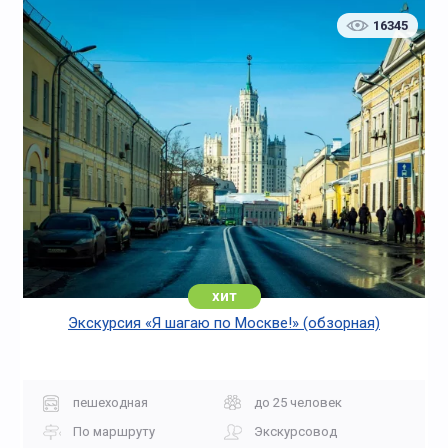
16345
хит
Экскурсия «Я шагаю по Москве!» (обзорная)
пешеходная
до 25 человек
По маршруту
Экскурсовод