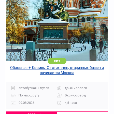
хит
Обзорная + Кремль: От этих стен, старинных башен и
начинается Москва
автобусная + музей
до 40 человек
По маршруту
Экскурсовод
09.08.2026
4,5 часа