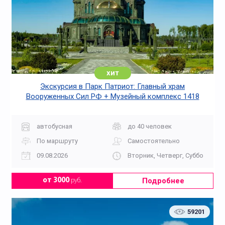
хит
Экскурсия в Парк Патриот: Главный храм
Вооруженных Сил РФ + Музейный комплекс 1418
«Дорога Памяти»
автобусная
до 40 человек
По маршруту
Самостоятельно
09.08.2026
Вторник, Четверг, Суббота, Во
Подробнее
от 3000
руб.
59201