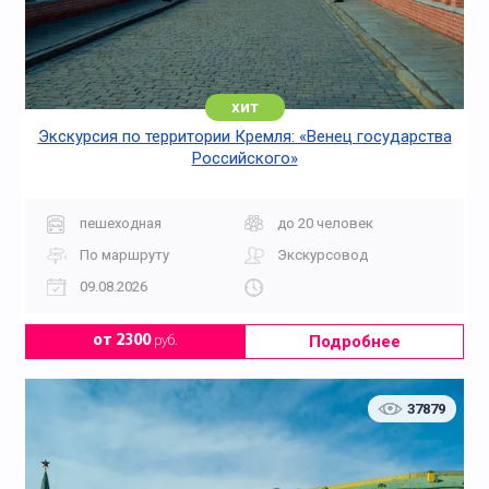
хит
Экскурсия по территории Кремля: «Венец государства
Российского»
пешеходная
до 20 человек
По маршруту
Экскурсовод
09.08.2026
Подробнее
от 2300
руб.
37879