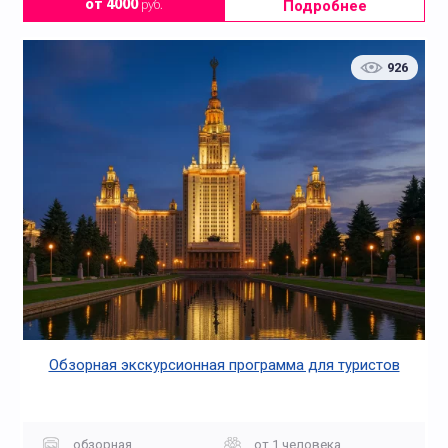
Подробнее
от 4000
руб.
926
Обзорная экскурсионная программа для туристов
обзорная
от 1 человека