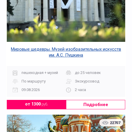
Мировые шедевры. Музей изобразительных искусств
им. А.С. Пушкина
пешеходная + музей
до 25 человек
По маршруту
Экскурсовод
09.08.2026
2 часа
Подробнее
от 1300
руб.
22707