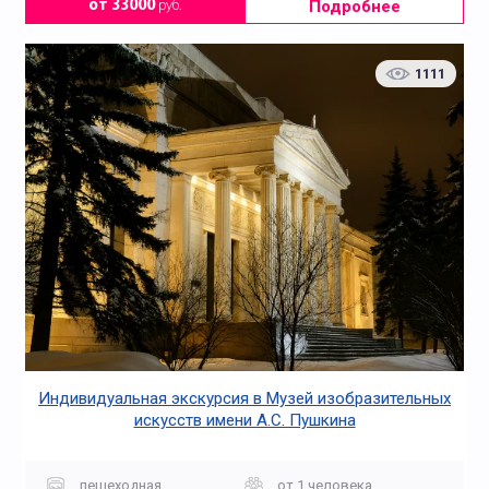
Подробнее
от 33000
руб.
1111
Индивидуальная экскурсия в Музей изобразительных
искусств имени А.С. Пушкина
пешеходная
от 1 человека