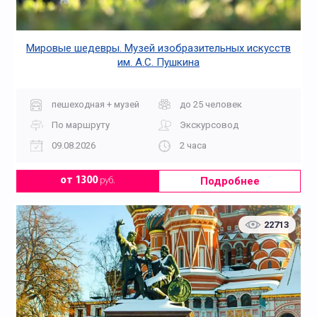
Мировые шедевры. Музей изобразительных искусств
им. А.С. Пушкина
пешеходная + музей
до 25 человек
По маршруту
Экскурсовод
09.08.2026
2 часа
Подробнее
от 1300
руб.
22713