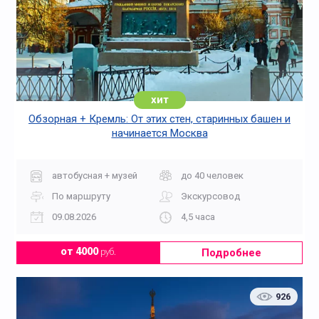
хит
Обзорная + Кремль: От этих стен, старинных башен и
начинается Москва
автобусная + музей
до 40 человек
По маршруту
Экскурсовод
09.08.2026
4,5 часа
Подробнее
от 4000
руб.
926