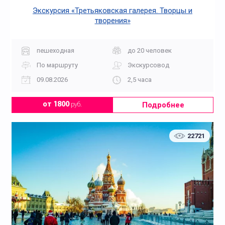
Экскурсия «Третьяковская галерея. Творцы и
творения»
пешеходная
до 20 человек
По маршруту
Экскурсовод
09.08.2026
2,5 часа
Подробнее
от 1800
руб.
22721