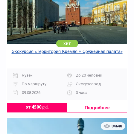
хит
Экскурсия «Территория Кремля + Оружейная палата»
музей
до 20 человек
По маршруту
Экскурсовод
09.08.2026
3 часа
Подробнее
от 4500
руб.
34648