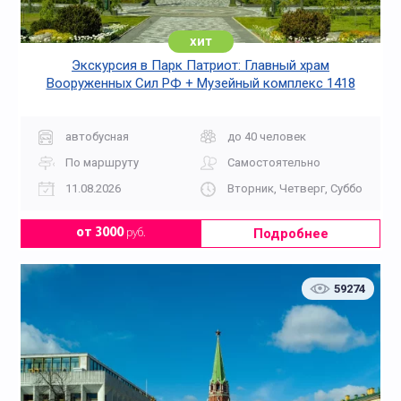
хит
Экскурсия в Парк Патриот: Главный храм
Вооруженных Сил РФ + Музейный комплекс 1418
«Дорога Памяти»
автобусная
до 40 человек
По маршруту
Самостоятельно
11.08.2026
Вторник, Четверг, Суббота, Во
Подробнее
от 3000
руб.
59274