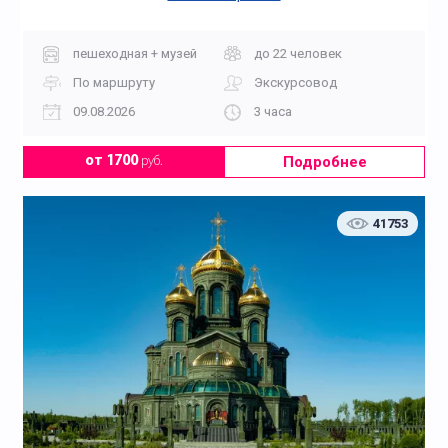
пешеходная + музей
до 22 человек
По маршруту
Экскурсовод
09.08.2026
3 часа
Подробнее
от 1700
руб.
41753