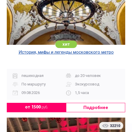
хит
История, мифы и легенды московского метро
пешеходная
до 20 человек
По маршруту
Экскурсовод
09.08.2026
1,5 часа
Подробнее
от 1500
руб.
32210