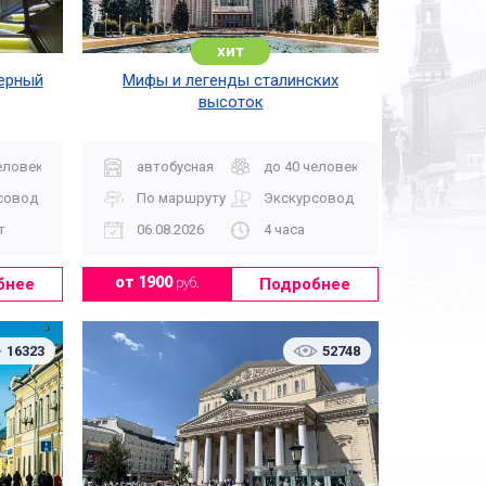
хит
дерный
Мифы и легенды сталинских
высоток
еловек
автобусная
до 40 человек
совод
По маршруту
Экскурсовод
т
06.08.2026
4 часа
бнее
Подробнее
от 1900
руб.
16323
52748