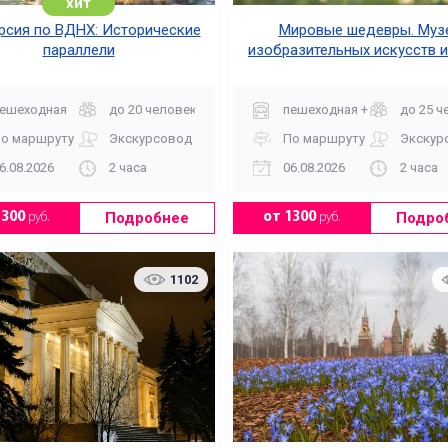
хит
рсия по ВДНХ: Исторические
Мировые шедевры. Муз
параллели
изобразительных искусств им
Пушкина
ешеходная
до 20 человек
пешеходная + музей
до 25 ч
о маршруту
Экскурсовод
По маршруту
Экскур
6.08.2026
2 часа
06.08.2026
2 часа
Подробнее
Подро
1300
руб.
от 1300
руб.
1102