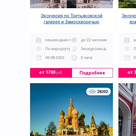
Экскурсия по Третьяковской
Экскур
галерее и Замоскворечью
хр
Музей
пешеходная + музей
до 22 человек
а
По маршруту
Экскурсовод
П
06.08.2026
3 часа
0
Подробнее
от 1700
руб.
от 
28202