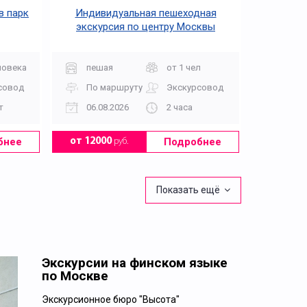
в парк
Индивидуальная пешеходная
экскурсия по центру Москвы
ловека
пешая
от 1 чел
совод
По маршруту
Экскурсовод
т
06.08.2026
2 часа
бнее
Подробнее
от 12000
руб.
Показать ещё
Экскурсии на финском языке
по Москве
Экскурсионное бюро "Высота"