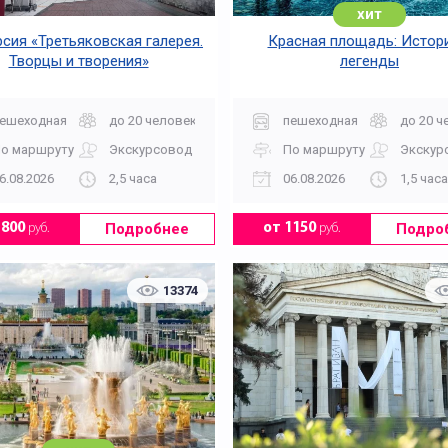
хит
сия «Третьяковская галерея.
Красная площадь: Истори
Творцы и творения»
легенды
ешеходная
до 20 человек
пешеходная
до 20 ч
о маршруту
Экскурсовод
По маршруту
Экскур
6.08.2026
2,5 часа
06.08.2026
1,5 часа
Подробнее
Подро
1800
руб.
от 1150
руб.
13374