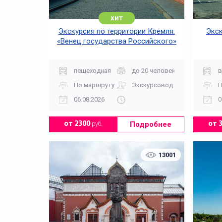
хит
Экскурсия по территории Кремля:
Экск
«Венец государства Российского»
пешеходная
до 20 человек
в
По маршруту
Экскурсовод
П
06.08.2026
0
Подробнее
от 2300
руб.
от 
13001