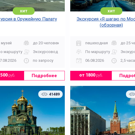
хит
хит
урсия в Оружейную Палату
Экскурсия «Я шагаю по Мос
(обзорная)
 музей
до 20 человек
пешеходная
до 25 ч
о маршруту
Экскурсовод
По маршруту
Экскур
7.08.2026
по запросу
06.08.2026
2,5 часа
Подробнее
Подро
3500
руб.
от 1800
руб.
41489