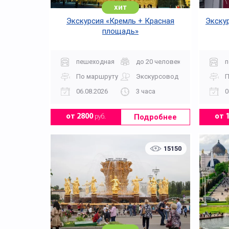
хит
Экскурсия «Кремль + Красная
Экскур
площадь»
пешеходная
до 20 человек
п
По маршруту
Экскурсовод
П
06.08.2026
3 часа
0
Подробнее
от 2800
руб.
от 
15150