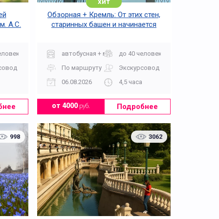
хит
ей
Обзорная + Кремль: От этих стен,
. А.С.
старинных башен и начинается
Москва
еловек
автобусная + музей
до 40 человек
совод
По маршруту
Экскурсовод
06.08.2026
4,5 часа
бнее
Подробнее
от 4000
руб.
998
3062