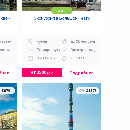
хит
кве!»
Экскурсия в Большой Театр
еловек
музей
до 20 человек
совод
По маршруту
Экскурсовод
06.08.2026
1,5 часа
бнее
Подробнее
от 3500
руб.
58791
34576