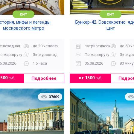
хит
хит
стория, мифы и легенды
Бункер-42. Совсекретно: я
московского метро
щит
ешеходная
до 20 человек
патриотическая
до 50 ч
о маршруту
Экскурсовод
По маршруту
Экскур
6.08.2026
1,5 часа
06.08.2026
80 мину
Подробнее
Подро
1500
руб.
от 1500
руб.
37609