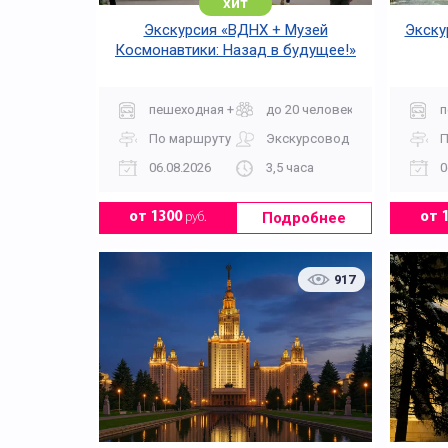
хит
Экскурсия «ВДНХ + Музей
Экску
Космонавтики: Назад в будущее!»
пешеходная + музей
до 20 человек
п
По маршруту
Экскурсовод
П
06.08.2026
3,5 часа
0
Подробнее
от 1300
руб.
от 
917