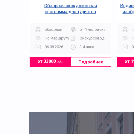
Обзорная экскурсионная
Индиви
программа для туристов
изоб
обзорная
от 1 человека
п
По маршруту
Экскурсовод
П
06.08.2026
3-4 часа
0
Подробнее
от 33000
руб.
от 1