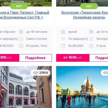
хит
хит
сия в Парк Патриот: Главный
Экскурсия «Территория Кре
ам Вооруженных Сил РФ +
Оружейная палата»
ный комплекс 1418 «Дорога
Памяти»
втобусная
до 40 человек
музей
до 20 ч
о маршруту
Самостоятельно
По маршруту
Экскур
8.08.2026
Вторник, Четверг, Суббота, Воскресенье 11.30
06.08.2026
3 часа
Подробнее
Подро
3000
руб.
от 4500
руб.
27010