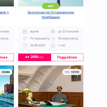
хит
мля +
Экскурсия на Останкинскую
телебашню
еловек
музей
до 25 человек
совод
По маршруту
Экскурсовод
06.08.2026
1 час
бнее
Подробнее
от 2000
руб.
22686
15191