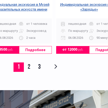
дуальная экскурсия в Музей
Индивидуальная экскурсия 
разительных искусств имени
«Зарядье»
А.С. Пушкина
ешеходная
от 1 человека
пешеходная
от 1 че
о маршруту
Экскурсовод
По маршруту
Экскур
6.08.2026
2 часа
06.08.2026
90 мину
Подробнее
Подро
9500
руб.
от 12000
руб.
1
2
3