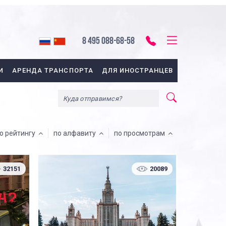
8 495 088-68-58
И
АРЕНДА ТРАНСПОРТА
ДЛЯ ИНОСТРАНЦЕВ
о рейтингу
по алфавиту
по просмотрам
32151
20089