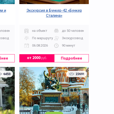
и и
Экскурсия в Бункер-42 «Бункер
Сталина»
еловек
на объект
до 50 человек
совод
По маршруту
Экскурсовод
06.08.2026
90 минут
бнее
Подробнее
от 2000
руб.
6450
22691