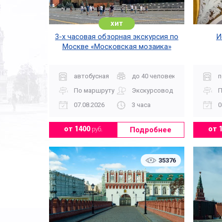
хит
3-х часовая обзорная экскурсия по
И
Москве «Московская мозаика»
автобусная
до 40 человек
п
По маршруту
Экскурсовод
П
07.08.2026
3 часа
0
Подробнее
от 1400
руб.
от 
35376