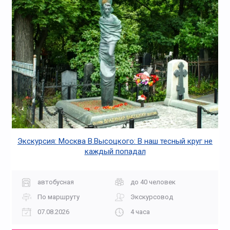
Экскурсия: Москва В.Высоцкого: В наш тесный круг не
каждый попадал
автобусная
до 40 человек
По маршруту
Экскурсовод
07.08.2026
4 часа