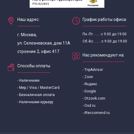
Наш адрес:
График работы офиса:
Пн.-Пт. ...... с 9:00 до 19:00
г. Москва,
Сб.-Вс. ...... с 9:00 до 19:00
ул. Селезневская, дом 11А
строение 2, офис 417
Нас рекомендуют на:
Способы оплаты
- TripAdvisor
- Zoon
- Наличными
- Яндекс
- Мир / Visa / MasterCard
- Google
- Безналичная оплата
- Otzovik.com
- Наличными курьеру
- Osd.ru
- iReccomend.ru