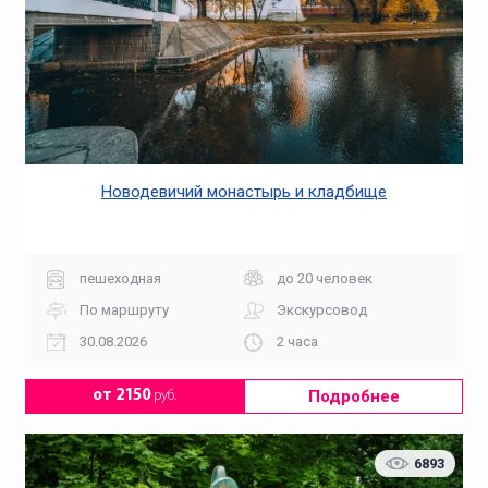
Новодевичий монастырь и кладбище
пешеходная
до 20 человек
По маршруту
Экскурсовод
30.08.2026
2 часа
Подробнее
от 2150
руб.
6893