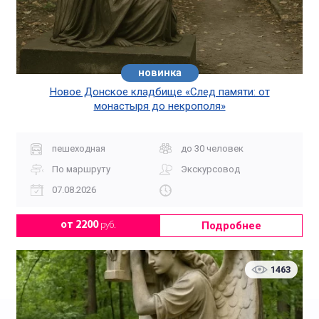
новинка
Новое Донское кладбище «След памяти: от
монастыря до некрополя»
пешеходная
до 30 человек
По маршруту
Экскурсовод
07.08.2026
Подробнее
от 2200
руб.
1463