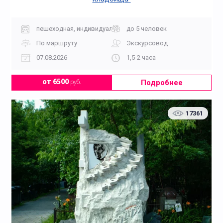
пешеходная, индивидуальная
до 5 человек
По маршруту
Экскурсовод
07.08.2026
1,5-2 часа
Подробнее
от 6500
руб.
17361