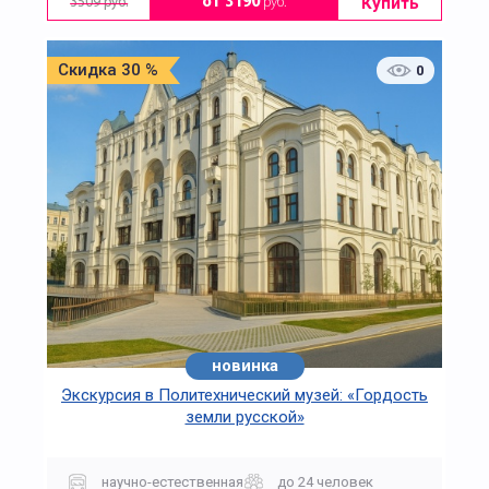
Купить
от 3190
руб.
3509 руб.
Скидка 30 %
0
новинка
Экскурсия в Политехнический музей: «Гордость
земли русской»
научно-естественная
до 24 человек