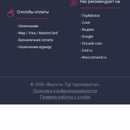
Нас рекомендуют на:
Способы оплаты
- TripAdvisor
- Zoon
- Наличными
- Яндекс
- Мир / Visa / MasterCard
- Google
- Безналичная оплата
- Otzovik.com
- Наличными курьеру
- Osd.ru
- iReccomend.ru
© 2026 «Высота-Тур туроператор»
Политика конфиденциальности
Правила работы с cookie