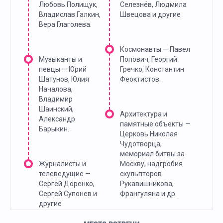
Любовь Полищук,
Селезнёв, Людмила
Владислав Галкин,
Швецова и другие
Вера Глаголева.
Космонавты — Павел
Музыканты и
Попович, Георгий
певцы — Юрий
Гречко, Константин
Шатунов, Юлия
Феоктистов.
Началова,
Владимир
Шаинский,
Архитектура и
Александр
памятные объекты —
Барыкин.
Церковь Николая
Чудотворца,
мемориал битвы за
Журналисты и
Москву, надгробия
телеведущие —
скульпторов
Сергей Доренко,
Рукавишникова,
Сергей Супонев и
Франгуляна и др.
другие