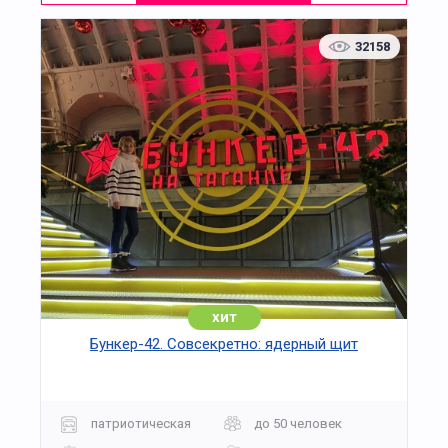
32158
хит
Бункер-42. Совсекретно: ядерный щит
патриотическая
до 50 человек