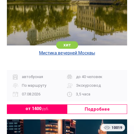
хит
Мистика вечерней Москвы
автобусная
до 40 человек
По маршруту
Экскурсовод
07.08.2026
3,5 часа
Подробнее
от 1400
руб.
10019