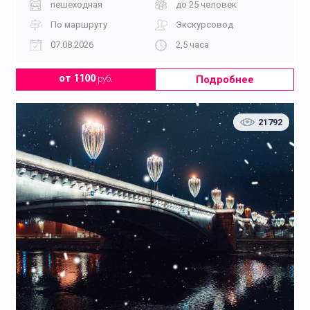
пешеходная
до 25 человек
По маршруту
Экскурсовод
07.08.2026
2,5 часа
Подробнее
от 1100
руб.
21792