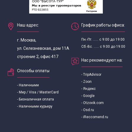
Наш адрес:
График работы офиса:
Пн.-Пт. ...... с 9:00 до 19:00
г. Москва,
Сб.-Вс. ...... с 9:00 до 19:00
ул. Селезневская, дом 11А
строение 2, офис 417
Нас рекомендуют на:
Способы оплаты
- TripAdvisor
- Zoon
- Наличными
- Яндекс
- Мир / Visa / MasterCard
- Google
- Безналичная оплата
- Otzovik.com
- Наличными курьеру
- Osd.ru
- iReccomend.ru