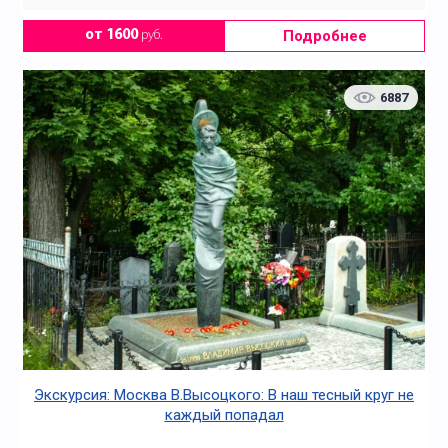
Подробнее
от 1600
руб.
6887
Экскурсия: Москва В.Высоцкого: В наш тесный круг не
каждый попадал