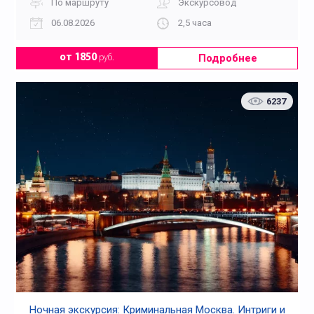
По маршруту
Экскурсовод
06.08.2026
2,5 часа
Подробнее
от 1850
руб.
6237
Ночная экскурсия: Криминальная Москва. Интриги и