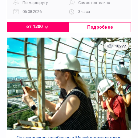
По маршруту
Самостоятельно
06.08.2026
3 часа
Подробнее
от 1200
руб.
10277
Останкинская телебашня и Музей космонавтики.