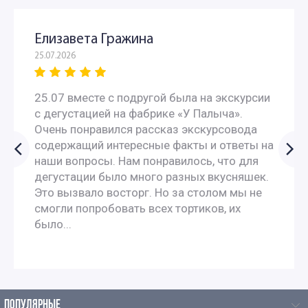
Москве
Елизавета Гражина
Экскурсии для школьников 7 класса в Москве
25.07.2026
Экскурсии по москве для 9 класса
25.07 вместе с подругой была на экскурсии
с дегустацией на фабрике «У Палыча».
Автобусные экскурсии по Москве для школьников
Очень понравился рассказ экскурсовода
содержащий интересные факты и ответы на
наши вопросы. Нам понравилось, что для
Автобусные экскурсии для школьников средней школы
дегустации было много разных вкусняшек.
Это вызвало восторг. Но за столом мы не
Однодневные экскурсии для школьников
смогли попробовать всех тортиков, их
было...
Познавательные экскурсии для школьников
Экскурсии для школьников средних классов
ПОПУЛЯРНЫЕ