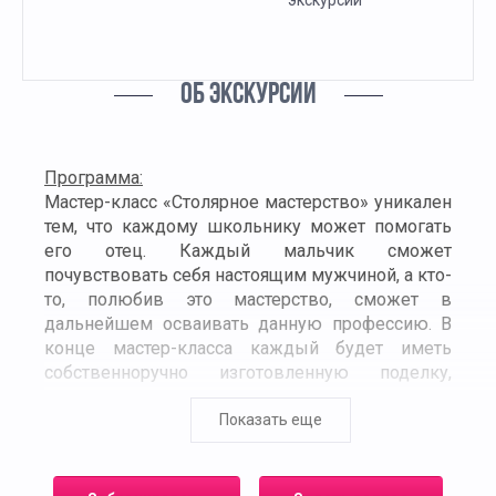
экскурсии
ОБ ЭКСКУРСИИ
Программа:
Мастер-класс «Столярное мастерство» уникален
тем, что каждому школьнику может помогать
его отец. Каждый мальчик сможет
почувствовать себя настоящим мужчиной, а кто-
то, полюбив это мастерство, сможет в
дальнейшем осваивать данную профессию. В
конце мастер-класса каждый будет иметь
собственноручно изготовленную поделку,
которая может служить в дальнейшем
прекрасным подарком на любой праздник.
Показать еще
Во время мастер-класса школьники под
руководством наших опытных мастеров