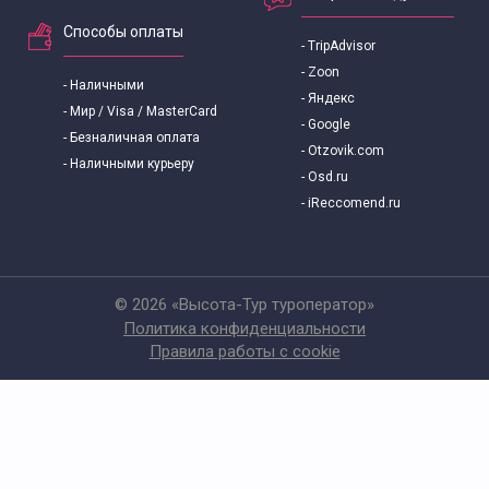
Способы оплаты
- TripAdvisor
- Zoon
- Наличными
- Яндекс
- Мир / Visa / MasterCard
- Google
- Безналичная оплата
- Otzovik.com
- Наличными курьеру
- Osd.ru
- iReccomend.ru
© 2026 «Высота-Тур туроператор»
Политика конфиденциальности
Правила работы с cookie