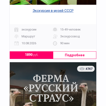
Экскурсия в музей СССР
экскурсии
15-49 человек
Маршрут
Экскурсовод
10.08.2026
90 мин
Подробнее
1890
руб.
4747