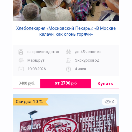
Хлебопекарня «Московский Пекарь»: «В Москве
калачи, как огонь горячи»
на производство
до 45 человек
Маршрут
Экскурсовод
10.08.2026
4 часа
Купить
от 2790
руб.
3488 руб.
Скидка 10 %
0