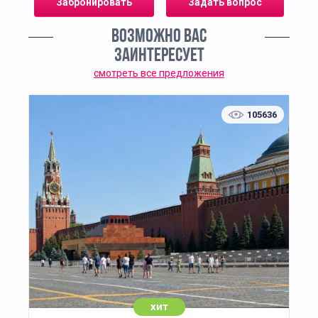
Забронировать
Задать вопрос
ознакомятся с основными инструментами и
техникой безопасности с ними, узнают о таком
ВОЗМОЖНО ВАС
материале, как древесина и о его специфике. А
ЗАИНТЕРЕСУЕТ
затем своими руками изготовят поделку.
смотреть все предложения
Почему мы советуем вам именно этот мастер-
класс? Физическая работа положительно
105636
сказывается на состояние и самочувствие
детей. Работает мелкая моторика. Данный
мастер-класс развивает терпение и
аккуратность.
Вы можете заказать данный мастер-класс как
отдельное событие у себя в школе, так и на
праздник, например 23 февраля. А наши мастера
приедут к вам со всем необходимым
инструментом, материалами и оборудованием. С
вашей стороны необходимо предоставить нам
просторное светлое помещение.
хит