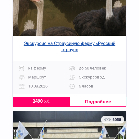
Экскурсия на Страусиную ферму «Русский
страус»
на ферму
до 50 человек
Маршрут
Экскурсовод
10.08.2026
6 часов
Подробнее
2490
руб.
6058