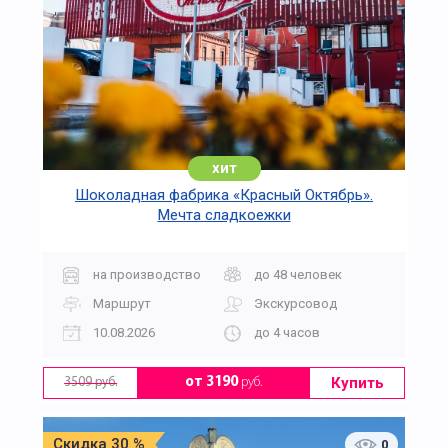
хит
Шоколадная фабрика «Красный Октябрь».
Мечта сладкоежки
на производство
до 48 человек
Маршрут
Экскурсовод
10.08.2026
до 4 часов
Купить
от 3190
руб.
3509 руб.
Скидка 30 %
0