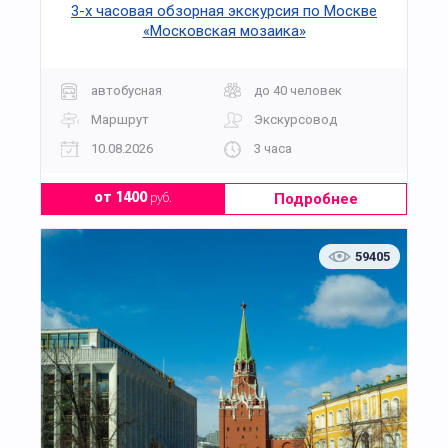
3-х часовая обзорная экскурсия по Москве
Цель:
«Московская мозаика»
Обучение основным приёмам и навыкам
ручной обработки древесины, знакомство с
основными столярными инструментами,
автобусная
до 40 человек
получить на выходе готовую поделку.
Маршрут
Экскурсовод
Задачи:
10.08.2026
3 часа
- Обучение навыкам работы с инструментом.
- Изготовление простых столярных поделок
Подробнее
от 1400
руб.
- Работа с массивом различных пород.
Рекомендации:
59405
В первую очередь данный мастер-класс
рассчитан именно для мальчиков, причём всех
возрастов. Мы подберём задания самой
разнообразной сложности, в зависимости от
возраста, которые учащиеся будут способны
выполнить в контексте одного мастер-класса.
Мастер-класс рассчитан именно на любителей
столярного мастерства, тех кто хочет научится