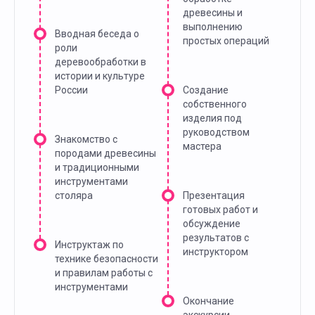
древесины и
выполнению
Вводная беседа о
простых операций
роли
деревообработки в
истории и культуре
России
Создание
собственного
изделия под
руководством
Знакомство с
мастера
породами древесины
и традиционными
инструментами
столяра
Презентация
готовых работ и
обсуждение
результатов с
Инструктаж по
инструктором
технике безопасности
и правилам работы с
инструментами
Окончание