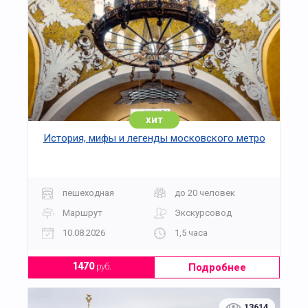
хит
История, мифы и легенды московского метро
пешеходная
до 20 человек
Маршрут
Экскурсовод
10.08.2026
1,5 часа
Подробнее
1470
руб.
13614