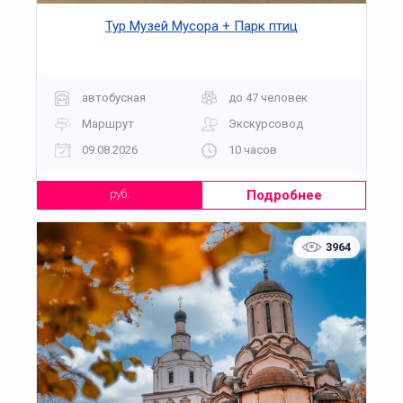
Тур Музей Мусора + Парк птиц
автобусная
до 47 человек
Маршрут
Экскурсовод
09.08.2026
10 часов
Подробнее
руб.
3964