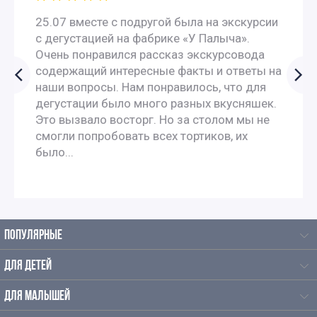
Экскурсии для школьников 7 класса в Москве
25.07 вместе с подругой была на экскурсии
с дегустацией на фабрике «У Палыча».
Экскурсии по москве для 9 класса
Очень понравился рассказ экскурсовода
содержащий интересные факты и ответы на
наши вопросы. Нам понравилось, что для
Автобусные экскурсии по Москве для школьников
дегустации было много разных вкусняшек.
Это вызвало восторг. Но за столом мы не
Автобусные экскурсии для школьников средней школы
смогли попробовать всех тортиков, их
было...
Исторические экскурсии для школьников
Экскурсии школьников в музеи
ПОПУЛЯРНЫЕ
Экскурсии для школьников на каникулы
ДЛЯ ДЕТЕЙ
Экскурсии на зимние каникулы для школьников
ДЛЯ МАЛЫШЕЙ