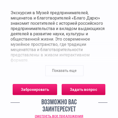
Экскурсия в Музей предпринимателей,
меценатов и благотворителей «Благо Дарю»
знакомит посетителей с историей российского
предпринимательства и вкладом выдающихся
деятелей в развитие науки, культуры и
общественной жизни. Это современное
музейное пространство, где традиции
меценатства и благотворительности
представлены в живом интерактивном
формате.
Экспозиция музея объединяет документальные
Показать еще
материалы, редкие фотографии, личные вещи
промышленников и филантропов XIX–XX
веков, а также мультимедийные инсталляции,
Забронировать
Задать вопрос
позволяющие погрузиться в атмосферу эпохи.
Посетители узнают о семьях Морозовых,
ВОЗМОЖНО ВАС
Мамонтовых, Третьяковых, Рябушинских —
людях, чьи усилия сформировали культурное и
ЗАИНТЕРЕСУЕТ
экономическое наследие России.
смотреть все предложения