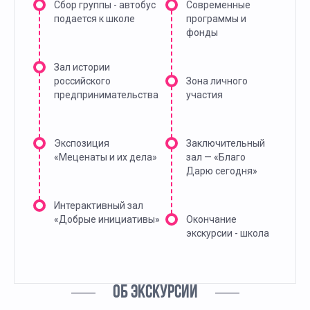
Сбор группы - автобус
Современные
подается к школе
программы и
фонды
Зал истории
российского
Зона личного
предпринимательства
участия
Экспозиция
Заключительный
«Меценаты и их дела»
зал — «Благо
Дарю сегодня»
Интерактивный зал
«Добрые инициативы»
Окончание
экскурсии - школа
ОБ ЭКСКУРСИИ