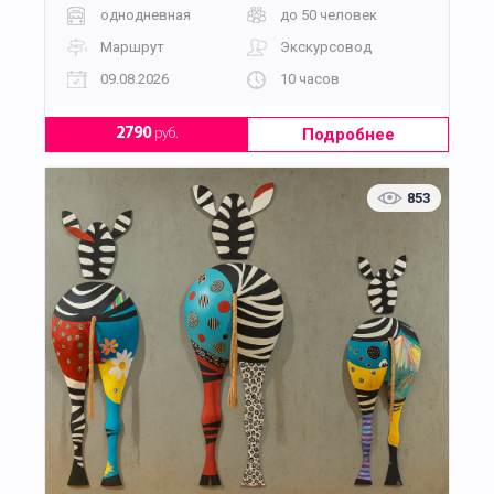
однодневная
до 50 человек
Маршрут
Экскурсовод
09.08.2026
10 часов
Подробнее
2790
руб.
853