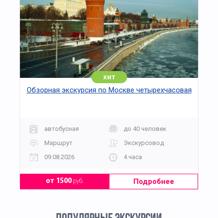
хит
Обзорная экскурсия по Москве четырехчасовая
автобусная
до 40 человек
Маршрут
Экскурсовод
09.08.2026
4 часа
Подробнее
от 1500
руб.