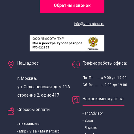
Обратный звонок
Экскурсии для школьников в мае
Экскурсии для школьников в марте
info@visotatour.ru
Экскурсии для школьников в ноябре
Экскурсии для школьников в октябре
Наш адрес:
График работы офиса:
Экскурсии для школьников в сентябре
Пн.-Пт. ...... с 9:00 до 19:00
г. Москва,
Сб.-Вс. ...... с 9:00 до 19:00
ул. Селезневская, дом 11А
Интересные
строение 2, офис 417
Нас рекомендуют на:
Экскурсии для школьников
Способы оплаты
- TripAdvisor
Экскурсии для школьников 8 класса
- Zoon
- Наличными
- Яндекс
- Мир / Visa / MasterCard