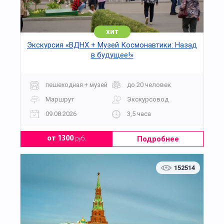
хит
Экскурсия «ВДНХ + Музей Космонавтики: Назад
в будущее!»
пешеходная + музей
до 20 человек
Маршрут
Экскурсовод
09.08.2026
3,5 часа
Подробнее
от 1300
руб.
152514