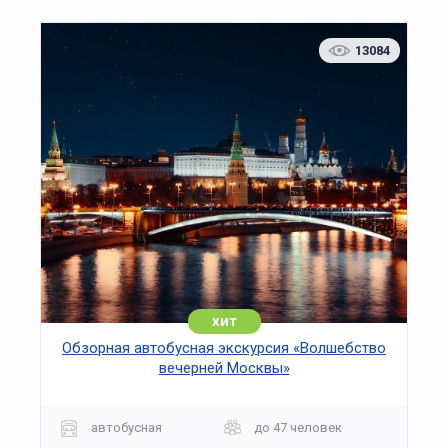
Особое внимание уделено современным
проектам и инициативам, продолжающим
13084
традиции благотворительности. В
интерактивных зонах можно увидеть, как
сегодня реализуются социальные программы,
поддерживаются образовательные и
медицинские учреждения, создаются
культурные центры и фонды.
Экскурсия имеет просветительский характер и
подходит для школьников, студентов и
взрослых. Гид расскажет о становлении
предпринимательства в России, о
нравственных принципах, которыми
руководствовались меценаты прошлого, и о
том, как их идеи находят отклик в современной
хит
жизни.
Обзорная автобусная экскурсия «Волшебство
вечерней Москвы»
Музей «Благо Дарю» — это пространство
диалога между историей и современностью,
где каждый посетитель осознаёт ценность
автобусная
до 47 человек
личной инициативы, ответственности и добрых