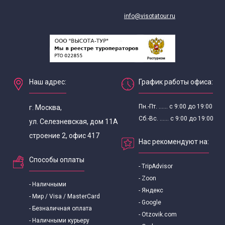
info@visotatour.ru
Наш адрес:
График работы офиса:
Пн.-Пт. ...... с 9:00 до 19:00
г. Москва,
Сб.-Вс. ...... с 9:00 до 19:00
ул. Селезневская, дом 11А
строение 2, офис 417
Нас рекомендуют на:
Способы оплаты
- TripAdvisor
- Zoon
- Наличными
- Яндекс
- Мир / Visa / MasterCard
- Google
- Безналичная оплата
- Otzovik.com
- Наличными курьеру