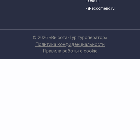
- Osd.ru
- iReccomend.ru
© 2026 «Высота-Тур туроператор»
Политика конфиденциальности
Правила работы с cookie