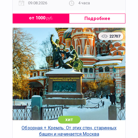
09.08.2026
4 часа
Подробнее
от 1000
руб.
22707
хит
Обзорная + Кремль: От этих стен, старинных
башен и начинается Москва