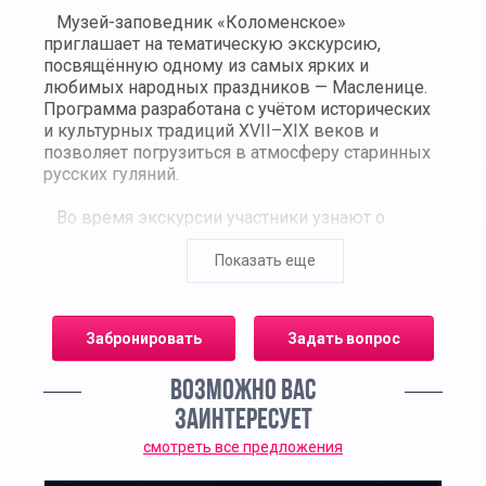
Музей-заповедник «Коломенское»
приглашает на тематическую экскурсию,
посвящённую одному из самых ярких и
любимых народных праздников — Масленице.
Программа разработана с учётом исторических
и культурных традиций XVII–XIX веков и
позволяет погрузиться в атмосферу старинных
русских гуляний.
Во время экскурсии участники узнают о
происхождении Масленицы, её связи с
языческими обрядами и христианским
Показать еще
календарём. Гости познакомятся с
семидневным циклом празднования: от
«Встречи» до «Прощёного воскресенья», и
Забронировать
Задать вопрос
узнают, какие обряды, игры, блюда и символы
соответствовали каждому дню.
ВОЗМОЖНО ВАС
Маршрут проходит по территории усадьбы,
ЗАИНТЕРЕСУЕТ
оформленной в праздничном духе. Участники
смотреть все предложения
побывают у восстановленного дворца царя
Алексея Михайловича, где воссоздана