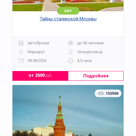
хит
Тайны сталинской Москвы
автобусная
до 40 человек
Маршрут
Экскурсовод
09.08.2026
4,5 часа
Подробнее
от 2600
руб.
152504