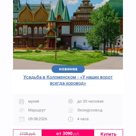
новинка
Усадьба в Коломенском - «У наших ворот
всегда хоровод»
музей
до 30 человек
Маршрут
Экскурсовод
09.08.2026
4 часа
Купить
от 3090
руб.
3708 руб.