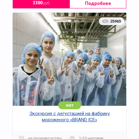
Подробнее
3300
руб.
25965
хит
Экскурсия с дегустацией на фабрику
мороженого «BRAND ICE»
на производство
1-25 человек