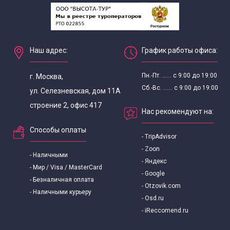
Наш адрес:
График работы офиса:
Пн.-Пт. ...... с 9:00 до 19:00
г. Москва,
Сб.-Вс. ...... с 9:00 до 19:00
ул. Селезневская, дом 11А
строение 2, офис 417
Нас рекомендуют на:
Способы оплаты
- TripAdvisor
- Zoon
- Наличными
- Яндекс
- Мир / Visa / MasterCard
- Google
- Безналичная оплата
- Otzovik.com
- Наличными курьеру
- Osd.ru
- iReccomend.ru