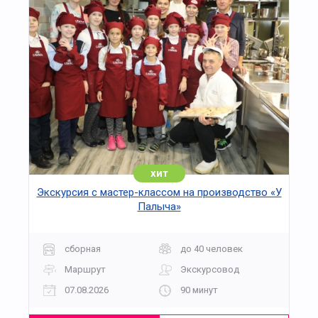
В рамках экскурсии посетители знакомятся с
архивными фотографиями, иллюстрирующими
работу мастеров-валяльщиков, изучают
предметы, использовавшиеся для подготовки
шерсти и её валяния, а также узнают о роли
валенок в национальной культуре и их значении
в условиях российского климата. Отдельное
внимание уделено современным технологиям
производства и сохранению ремесленных
практик.
Программа предлагает структурированный
хит
рассказ об истории ремесла и его
Экскурсия с мастер-классом на производство «У
трансформации, формируя полноценное
Палыча»
представление о развитии валяльного
промысла и его культурной ценности.
сборная
до 40 человек
Маршрут
Экскурсовод
07.08.2026
90 минут