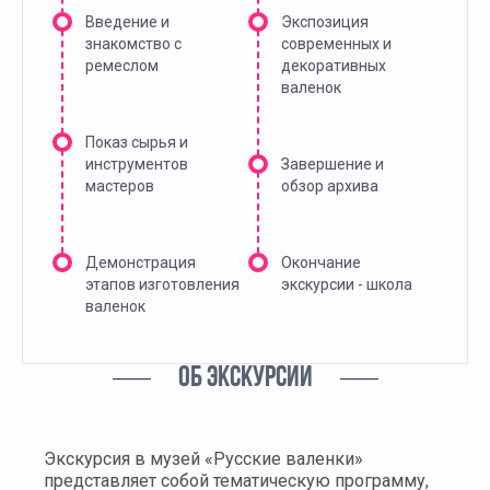
Введение и
Экспозиция
знакомство с
современных и
ремеслом
декоративных
валенок
Показ сырья и
инструментов
Завершение и
мастеров
обзор архива
Демонстрация
Окончание
этапов изготовления
экскурсии - школа
валенок
ОБ ЭКСКУРСИИ
Экскурсия в музей «Русские валенки»
представляет собой тематическую программу,