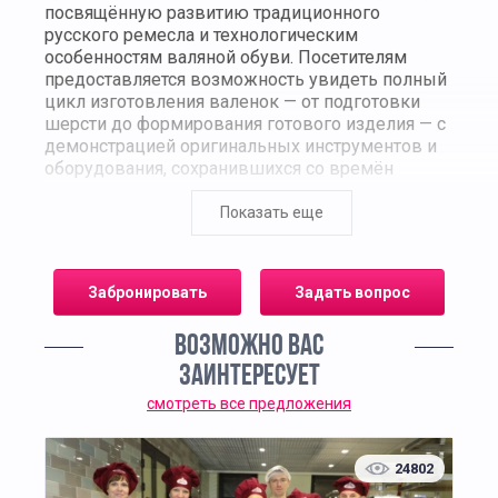
посвящённую развитию традиционного
русского ремесла и технологическим
особенностям валяной обуви. Посетителям
предоставляется возможность увидеть полный
цикл изготовления валенок — от подготовки
шерсти до формирования готового изделия — с
демонстрацией оригинальных инструментов и
оборудования, сохранившихся со времён
кустарных мастерских.
Показать еще
Экспозиция музея включает коллекцию
исторических образцов валенок, выполненных
в различных регионах России и отражающих
Забронировать
Задать вопрос
локальные особенности дизайна, орнамента и
способов обработки материала. Представлены
ВОЗМОЖНО ВАС
как бытовые изделия XIX–XX веков, так и
декоративные варианты, созданные для
ЗАИНТЕРЕСУЕТ
выставочных и церемониальных проектов.
смотреть все предложения
Дополнительные разделы посвящены
применению войлока в народном быту, зимней
экипировке и ремесленным традициям
24802
российских крестьянских хозяйств.