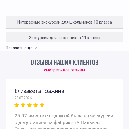
Интересные экскурсии для школьников 10 класса
Экскурсии для школьников 11 класса
Показать ещё
Интересные экскурсии для школьников 6 класса в
ОТЗЫВЫ НАШИХ КЛИЕНТОВ
Москве
смотреть все отзывы
Экскурсии для школьников 7 класса в Москве
Елизавета Гражина
Экскурсии по москве для 9 класса
25.07.2026
Автобусные экскурсии для школьников средней школы
25.07 вместе с подругой была на экскурсии
с дегустацией на фабрике «У Палыча».
Однодневные экскурсии для школьников