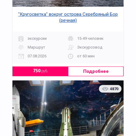
"Кругосветка" вокруг острова Серебряный Бор
(речная)
экскурсии
15-49 человек
Маршрут
Экскурсовод
07.08.2026
от 60 мин
Подробнее
750
руб.
4870