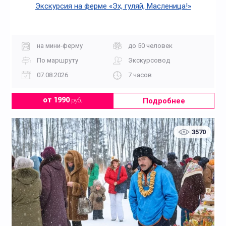
Экскурсия на ферме «Эх, гуляй, Масленица!»
на мини-ферму
до 50 человек
По маршруту
Экскурсовод
07.08.2026
7 часов
Подробнее
от 1990
руб.
3570