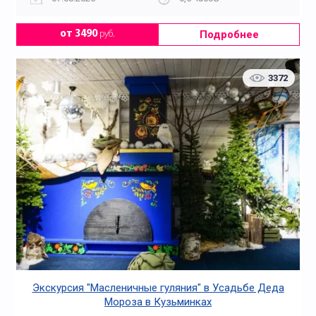
Подробнее
от 3490
руб.
3372
Экскурсия "Масленичные гуляния" в Усадьбе Деда
Мороза в Кузьминках