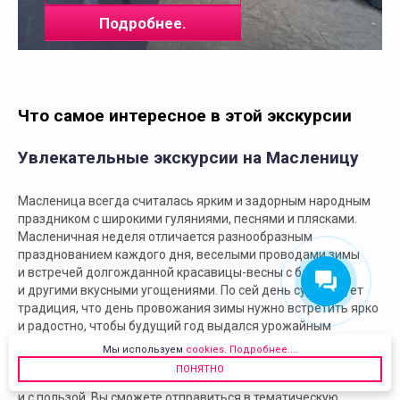
Подробнее.
Что самое интересное в этой экскурсии
Увлекательные экскурсии на Масленицу
Масленица всегда считалась ярким и задорным народным
праздником с широкими гуляниями, песнями и плясками.
Масленичная неделя отличается разнообразным
празднованием каждого дня, веселыми проводами зимы
и встречей долгожданной красавицы-весны с блинами
и другими вкусными угощениями. По сей день существует
традиция, что день провожания зимы нужно встретить ярко
и радостно, чтобы будущий год выдался урожайным
и счастливым.
Мы используем
cookies
.
Подробнее...
.
Желаете проводить зиму весело и непринужденно?
ПОНЯТНО
Экскурсионное бюро «Высота» поможет сделать красочно
и с пользой. Вы сможете отправиться в тематическую