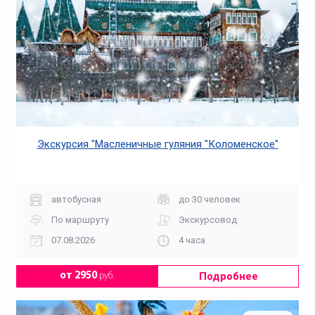
Экскурсия "Масленичные гуляния "Коломенское"
автобусная
до 30 человек
По маршруту
Экскурсовод
07.08.2026
4 часа
Подробнее
от 2950
руб.