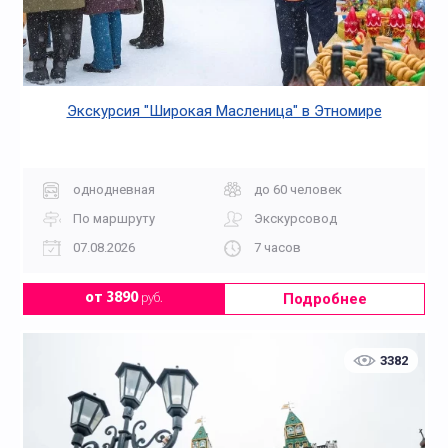
Экскурсия "Широкая Масленица" в Этномире
однодневная
до 60 человек
По маршруту
Экскурсовод
07.08.2026
7 часов
Подробнее
от 3890
руб.
3382