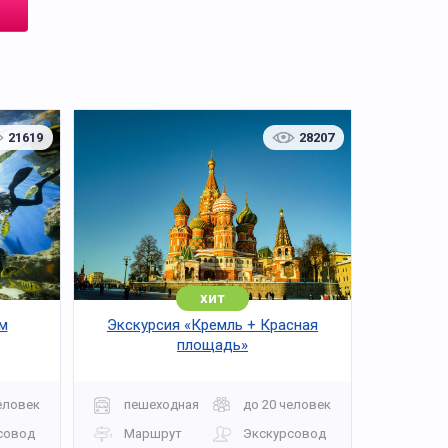
21619
28207
хит
м
Экскурсия «Кремль + Красная
площадь»
еловек
пешеходная
до 20 человек
совод
Маршрут
Экскурсовод