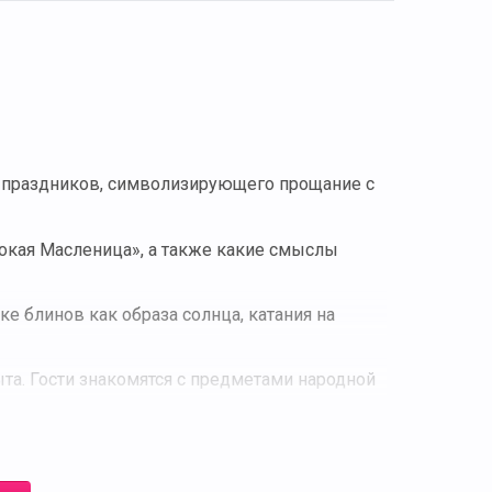
 праздников, символизирующего прощание с
окая Масленица», а также какие смыслы
е блинов как образа солнца, катания на
та. Гости знакомятся с предметами народной
ов и исторические корни праздника, а также