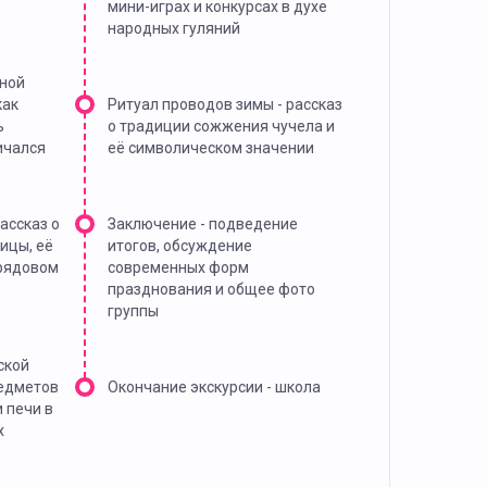
мини-играх и конкурсах в духе
народных гуляний
чной
как
Ритуал проводов зимы - рассказ
ь
о традиции сожжения чучела и
ичался
её символическом значении
ассказ о
Заключение - подведение
ицы, её
итогов, обсуждение
брядовом
современных форм
празднования и общее фото
группы
ской
редметов
Окончание экскурсии - школа
 печи в
х