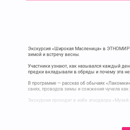
Экскурсия «Широкая Масленица» в ЭТНОМИРЕ 
зимой и встречу весны.
Участники узнают, как назывался каждый ден
предки вкладывали в обряды и почему эта не
В программе — рассказ об обычаях «Лакомки»,
санях, проводов зимы и сожжения чучела как 
Экскурсия проходит в избе этнодвора «Музей 
культуры и легендами о масленичных гулянья
Программа помогает участникам глубже понят
увидеть, как народные традиции сохраняются 