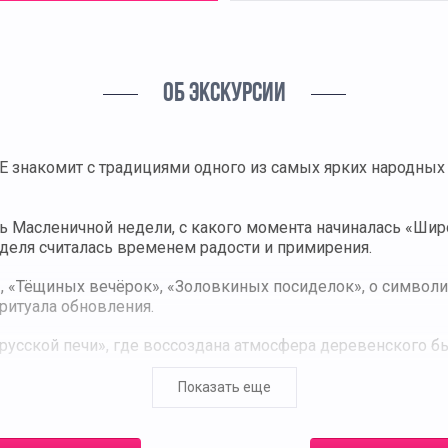
ОБ ЭКСКУРСИИ
знакомит с традициями одного из самых ярких народных
ь Масленичной недели, с какого момента начиналась «Шир
деля считалась временем радости и примирения.
 «Тёщиных вечёрок», «Золовкиных посиделок», о символик
ритуала обновления.
русской печи», где воссоздана атмосфера деревенского бы
х.
Показать еще
ь структуру Масленичной недели, значение основных обряд
сегодня.