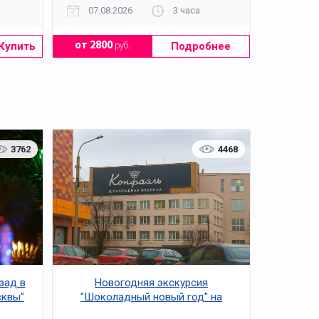
07.08.2026
3 часа
Купить
Подробнее
от 2800
руб.
3762
4468
зад в
Новогодняя экскурсия
сквы"
"Шоколадный новый год" на
фабрике "Конфаэль" (без