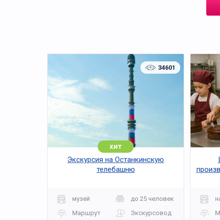
34601
хит
Экскурсия на Останкинскую
телебашню
произв
музей
до 25 человек
н
Маршрут
Экскурсовод
М