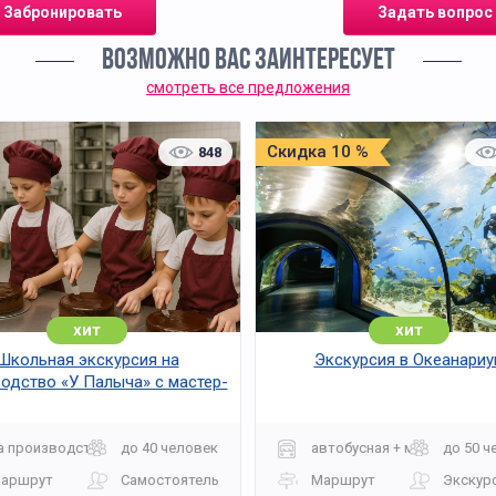
Забронировать
Задать вопрос
ВОЗМОЖНО ВАС ЗАИНТЕРЕСУЕТ
смотреть все предложения
Скидка 10 %
848
хит
хит
Школьная экскурсия на
Экскурсия в Океанариу
одство «У Палыча» с мастер-
классом
а производство
до 40 человек
автобусная + музей
до 50 ч
аршрут
Самостоятельно
Маршрут
Экскур