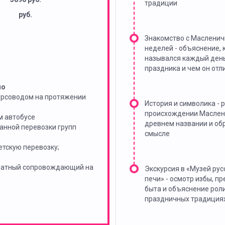
традиции
руб.
Знакомство с Маслени
неделей - объяснение, 
назывался каждый ден
праздника и чем он отл
но
урсоводом на протяжении
История и символика - р
происхождении Маслен
м автобусе
древнем названии и о
анной перевозки групп
смысле
тскую перевозку;
платный сопровождающий на
Экскурсия в «Музей рус
печи» - осмотр избы, п
быта и объяснение роли
праздничных традиция