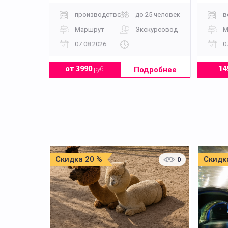
производство
до 25 человек
в
Маршрут
Экскурсовод
М
07.08.2026
0
Подробнее
от 3990
руб.
14
Скидка 20 %
Скидк
0