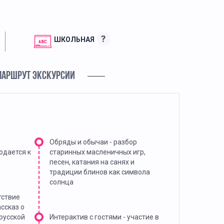
?
ШКОЛЬНАЯ
МАРШРУТ ЭКСКУРСИИ
Обряды и обычаи - разбор
одается к
старинных масленичных игр,
песен, катания на санях и
традиции блинов как символа
солнца
тствие
ассказ о
русской
Интерактив с гостями - участие в