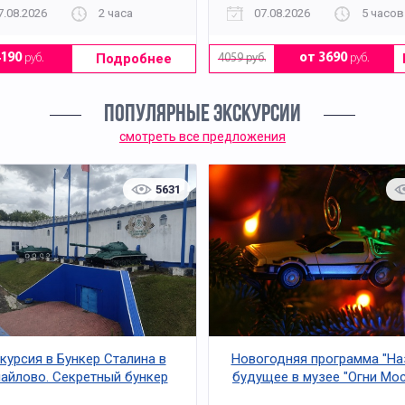
7.08.2026
2 часа
07.08.2026
5 часов
Подробнее
4190
руб.
от 3690
руб.
4059 руб.
ПОПУЛЯРНЫЕ ЭКСКУРСИИ
смотреть все предложения
5631
курсия в Бункер Сталина в
Новогодняя программа "На
айлово. Секретный бункер
будущее в музее "Огни Мо