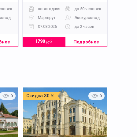
посещения производства)
еловек
новогодняя
до 50 человек
совод
Маршрут
Экскурсовод
07.08.2026
до 2 часов
бнее
Подробнее
1790
руб.
Скидка 30 %
0
0