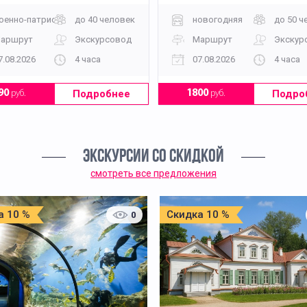
оенно-патриотическая
до 40 человек
новогодняя
до 50 ч
аршрут
Экскурсовод
Маршрут
Экскур
7.08.2026
4 часа
07.08.2026
4 часа
Подробнее
Подро
90
руб.
1800
руб.
ЭКСКУРСИИ СО СКИДКОЙ
смотреть все предложения
а 10 %
Скидка 10 %
0