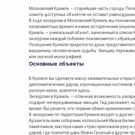
Московский Кремль — старейшая часть города. Посе
осмотр доступных объектов не оставит равнодушны
В ходе экскурсии в Московский Кремль вы познакоми
незапамятных времен и какие исторические решения
Кремль — уникальный объект, занесенный в список 
экскурсии каждый поближе познакомится с образцами
Посещение Кремля придется по душе представителя
вершились человеческие судьбы. Эмоции, переживан
или скучной монографией.
Основные объекты
В Кремле вы сделаете массу занимательных открыти
дипломатических даров, коронационных костюмов, ка
русскую казну, хранятся здесь.
Экскурсии в Кремль — отличная возможность раскрыт
подарит непередаваемые эмоции. Гид расскажет, ка
время. Вы узнаете, кто первым обжил кремлевские с
В экскурсию по территории Кремля входят и другие
Архангельским соборами, колокольней Ивана Велик
памятников, мастера каких стран приложили руку и
царей, где покоится царь Иоанн Грозный и другие пр