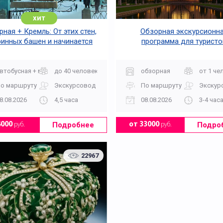
хит
ная + Кремль: От этих стен,
Обзорная экскурсионн
ринных башен и начинается
программа для туристо
Москва
втобусная + музей
до 40 человек
обзорная
от 1 че
о маршруту
Экскурсовод
По маршруту
Экскур
8.08.2026
4,5 часа
08.08.2026
3-4 час
Подробнее
Подро
4000
руб.
от 33000
руб.
22967