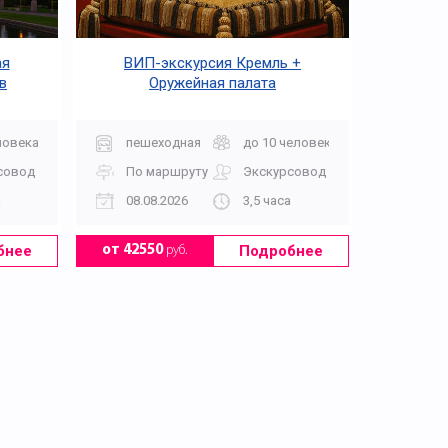
ая
ВИП-экскурсия Кремль +
в
Оружейная палата
ловека
пешеходная
до 10 человек
совод
По маршруту
Экскурсовод
а
08.08.2026
3,5 часа
бнее
Подробнее
от 42550
руб.