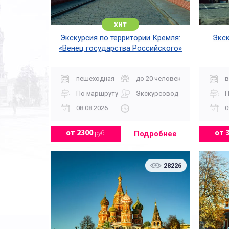
хит
Экскурсия по территории Кремля:
Экск
«Венец государства Российского»
пешеходная
до 20 человек
в
По маршруту
Экскурсовод
П
08.08.2026
0
Подробнее
от 2300
руб.
от 
28226