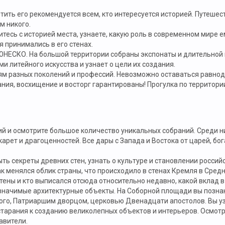
тить его рекомендуется всем, кто интересуется историей. Путеше
м никого.
тесь с историей места, узнаете, какую роль в современном мире ем
 принимались в его стенах.
ЮНЕСКО. На большой территории собраны экспонаты и длительной 
 литейного искусства и узнает о цели их создания.
м разных поколений и профессий. Невозможно оставаться равноду
ия, восхищение и восторг гарантированы! Прогулка по территории
й и осмотрите большое количество уникальных собраний. Среди н
рет и драгоценностей. Все дары с Запада и Востока от царей, бо
ь секреты древних стен, узнать о культуре и становлении российс
к менялся облик страны, что происходило в стенах Кремля в Сред
тены и кто выписался отсюда относительно недавно, какой вклад в
 значимые архитектурные объекты. На Соборной площади вы позна
ого, Патриаршим дворцом, церковью Двенадцати апостолов. Вы уз
 старания к созданию великолепных объектов и интерьеров. Осмотр
авители.