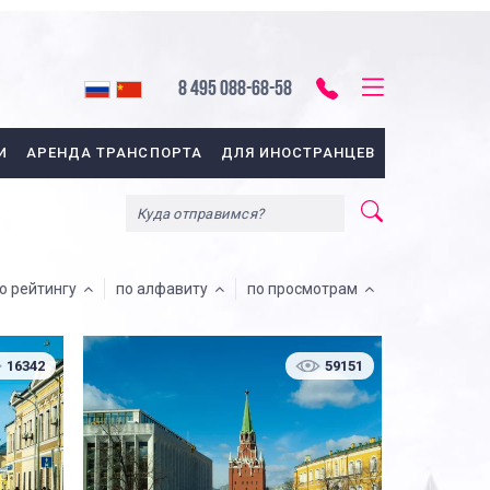
8 495 088-68-58
И
АРЕНДА ТРАНСПОРТА
ДЛЯ ИНОСТРАНЦЕВ
о рейтингу
по алфавиту
по просмотрам
16342
59151