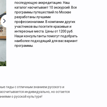
ОБЗОРНАЯ ЭКСКУРСИЯ «9 ЛИЦ
последующую аккредитацию. Наш
каталог насчитывает 10 экскурсий. Все
НАСТОЯЩЕЙ МОСКВЫ»
программы путешествий по Москве
разработаны лучшими
профессионалами. В компании других
участников вы посетите красивые и
интересные места. Цены от 1200 руб.
Наши консультанты помогут подобрать
наиболее подходящий для вас вариант
программы.
2000
руб. за 1 человека
Подробнее.
ые гиды с отличным знанием русского и
рассчитывается индивидуально, но остается
аниями о русской культуре!