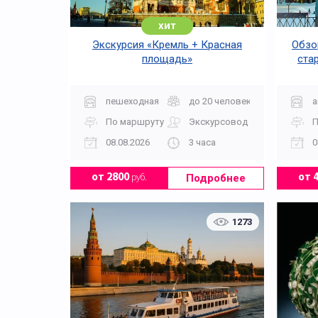
хит
Экскурсия «Кремль + Красная
Обзор
площадь»
ста
пешеходная
до 20 человек
а
По маршруту
Экскурсовод
П
08.08.2026
3 часа
0
Подробнее
от 2800
руб.
от 
1273