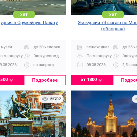
хит
хит
урсия в Оружейную Палату
Экскурсия «Я шагаю по Мос
(обзорная)
 музей
до 20 человек
пешеходная
до 25 ч
о маршруту
Экскурсовод
По маршруту
Экскур
9.08.2026
по запросу
08.08.2026
2,5 часа
Подробнее
Подро
3500
руб.
от 1800
руб.
22707