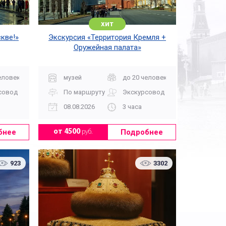
хит
кве!»
Экскурсия «Территория Кремля +
Оружейная палата»
еловек
музей
до 20 человек
совод
По маршруту
Экскурсовод
08.08.2026
3 часа
бнее
Подробнее
от 4500
руб.
923
3302