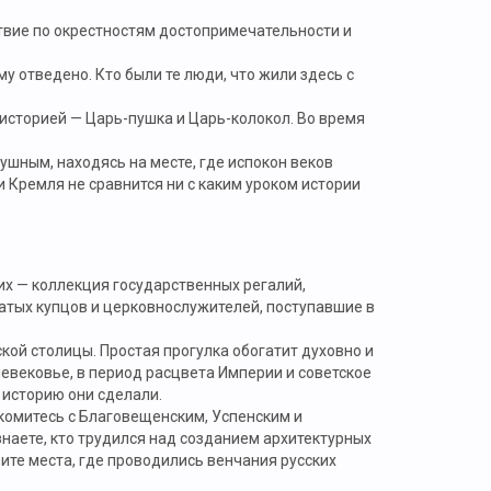
ствие по окрестностям достопримечательности и
у отведено. Кто были те люди, что жили здесь с
историей — Царь-пушка и Царь-колокол. Во время
шным, находясь на месте, где испокон веков
 Кремля не сравнится ни с каким уроком истории
их — коллекция государственных регалий,
гатых купцов и церковнослужителей, поступавшие в
кой столицы. Простая прогулка обогатит духовно и
невековье, в период расцвета Империи и советское
 историю они сделали.
комитесь с Благовещенским, Успенским и
наете, кто трудился над созданием архитектурных
ите места, где проводились венчания русских