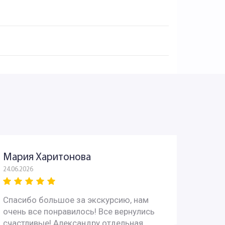
Мария Харитонова
Юрий
24.06.2026
03.06.202
Спасибо большое за экскурсию, нам
Всё пр
очень все понравилось! Все вернулись
интере
счастливые! Александру отдельная
вопрос