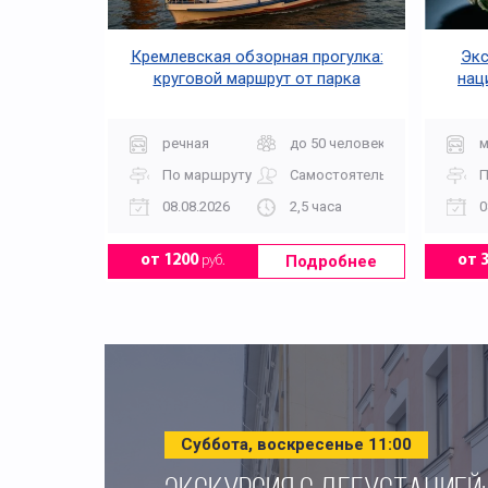
Кремлевская обзорная прогулка:
Экс
круговой маршрут от парка
нац
«Зарядье»
речная
до 50 человек
м
По маршруту
Самостоятельно
П
08.08.2026
2,5 часа
0
Подробнее
от 1200
руб.
от 
Суббота, воскресенье 11:00