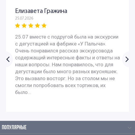
Экскурсии по Москве на английском языке для
Елизавета Гражина
иностранцев
25.07.2026
Экскурсии по Москве на английском языке с переводом
25.07 вместе с подругой была на экскурсии
с дегустацией на фабрике «У Палыча».
Экскурсии по Москве на французском
Очень понравился рассказ экскурсовода
содержащий интересные факты и ответы на
наши вопросы. Нам понравилось, что для
Экскурсии по Москве на испанском языке
дегустации было много разных вкусняшек.
Это вызвало восторг. Но за столом мы не
Экскурсии по Москве на итальянском языке
смогли попробовать всех тортиков, их
было...
Экскурсии по Москве на немецком языке
Экскурсии для иностранцев по Москве на польском
ПОПУЛЯРНЫЕ
Водные экскурсии по Москве