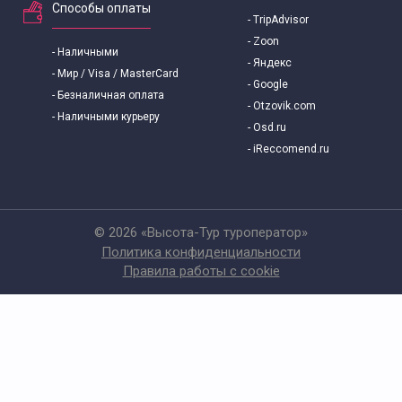
Способы оплаты
- TripAdvisor
- Zoon
- Наличными
- Яндекс
- Мир / Visa / MasterCard
- Google
- Безналичная оплата
- Otzovik.com
- Наличными курьеру
- Osd.ru
- iReccomend.ru
© 2026 «Высота-Тур туроператор»
Политика конфиденциальности
Правила работы с cookie