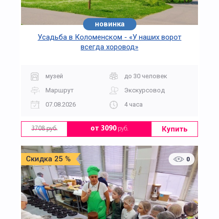
новинка
Усадьба в Коломенском - «У наших ворот
всегда хоровод»
музей
до 30 человек
Маршрут
Экскурсовод
07.08.2026
4 часа
Купить
от 3090
руб.
3708 руб.
Скидка 25 %
0