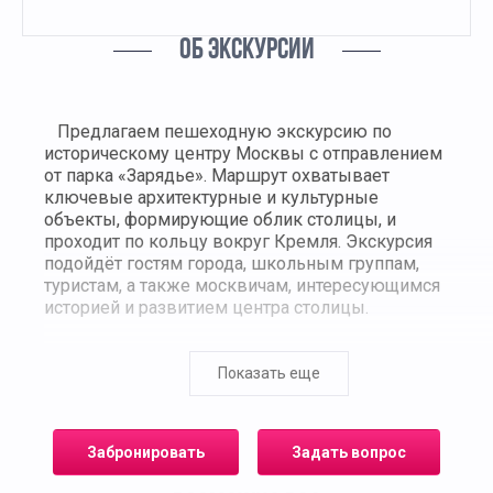
ОБ ЭКСКУРСИИ
Предлагаем пешеходную экскурсию по
историческому центру Москвы с отправлением
от парка «Зарядье». Маршрут охватывает
ключевые архитектурные и культурные
объекты, формирующие облик столицы, и
проходит по кольцу вокруг Кремля. Экскурсия
подойдёт гостям города, школьным группам,
туристам, а также москвичам, интересующимся
историей и развитием центра столицы.
Начальная точка — парк «Зарядье»,
современное общественное пространство,
Показать еще
созданное на месте бывшего гостиничного
комплекса. Отсюда открываются виды на
купола церквей, Парящий мост, фасады
Забронировать
Задать вопрос
Китайгородской стены и панораму Кремля.