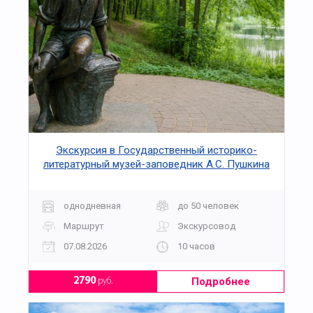
Экскурсия в Государственный историко-
литературный музей-заповедник А.С. Пушкина
"Захарово - Вяземы: Великий поэт на родной
земле"
однодневная
до 50 человек
Маршрут
Экскурсовод
07.08.2026
10 часов
Подробнее
2790
руб.