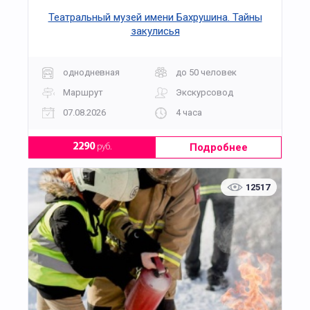
Театральный музей имени Бахрушина. Тайны
закулисья
однодневная
до 50 человек
Маршрут
Экскурсовод
07.08.2026
4 часа
Подробнее
2290
руб.
12517