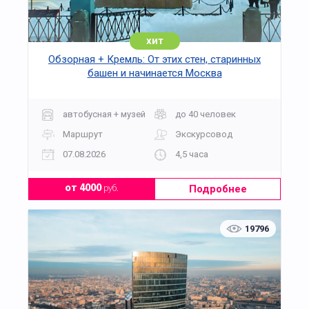
хит
Обзорная + Кремль: От этих стен, старинных
башен и начинается Москва
автобусная + музей
до 40 человек
Маршрут
Экскурсовод
07.08.2026
4,5 часа
Подробнее
от 4000
руб.
19796