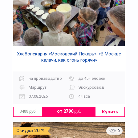
Хлебопекарня «Московский Пекарь»: «В Москве
калачи, как огонь горячи»
на производство
до 45 человек
Маршрут
Экскурсовод
07.08.2026
4 часа
Купить
от 2790
руб.
3488 руб.
Скидка 20 %
0