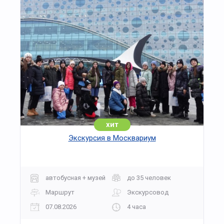
хит
Экскурсия в Москвариум
автобусная + музей
до 35 человек
Маршрут
Экскурсовод
07.08.2026
4 часа