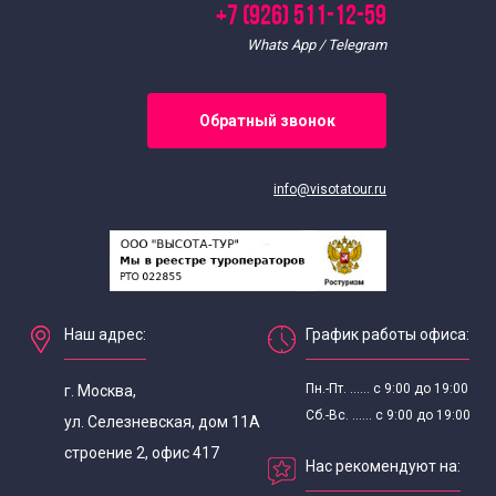
+7 (926) 511-12-59
Whats App / Telegram
Турецкий язык
Финский язык
Обратный звонок
Чешский язык
info@visotatour.ru
Шведский язык
Японский язык
Наш адрес:
График работы офиса:
Пн.-Пт. ...... с 9:00 до 19:00
г. Москва,
Сб.-Вс. ...... с 9:00 до 19:00
ул. Селезневская, дом 11А
строение 2, офис 417
Нас рекомендуют на: