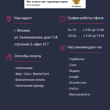
Наш адрес:
График работы офиса:
Пн.-Пт. ...... с 9:00 до 19:00
г. Москва,
Сб.-Вс. ...... с 9:00 до 19:00
ул. Селезневская, дом 11А
строение 2, офис 417
Нас рекомендуют на:
Способы оплаты
- TripAdvisor
- Zoon
- Наличными
- Яндекс
- Мир / Visa / MasterCard
- Google
- Безналичная оплата
- Otzovik.com
- Наличными курьеру
- Osd.ru
- iReccomend.ru