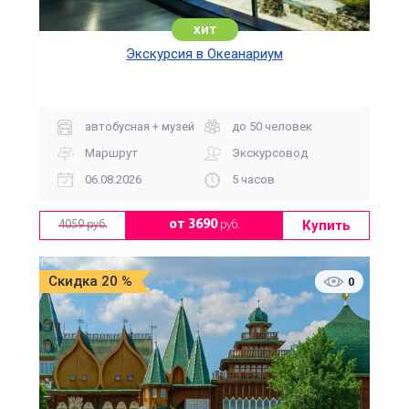
хит
Экскурсия в Океанариум
автобусная + музей
до 50 человек
Маршрут
Экскурсовод
06.08.2026
5 часов
Купить
от 3690
руб.
4059 руб.
Скидка 20 %
0