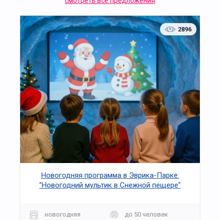
смотреть все предложения
2896
Новогодняя программа в Эврика-Парке:
"Новогодний мультик в Снежной пещере"
новогодняя
до 50 человек