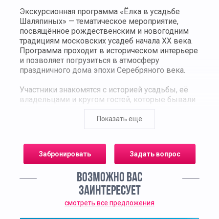
Экскурсионная программа «Ёлка в усадьбе
Шаляпиных» — тематическое мероприятие,
посвящённое рождественским и новогодним
традициям московских усадеб начала XX века.
Программа проходит в историческом интерьере
и позволяет погрузиться в атмосферу
праздничного дома эпохи Серебряного века.
Участники знакомятся с историей усадьбы, её
владельцами и кругом гостей, которые бывали
здесь в зимние праздники. В ходе экскурсии
раскрываются особенности дореволюционных
Показать еще
ёлок, правила приёма гостей, оформление
интерьеров и традиции семейных торжеств в
купеческой и творческой среде Москвы.
Забронировать
Задать вопрос
Отдельное внимание уделяется личности
ВОЗМОЖНО ВАС
Фёдора Шаляпина, его образу жизни, взглядам
на семейные праздники и роли дома как
ЗАИНТЕРЕСУЕТ
пространства для общения, музыки и искусства.
смотреть все предложения
Материал подаётся через реальные факты,
исторические детали и подлинный контекст