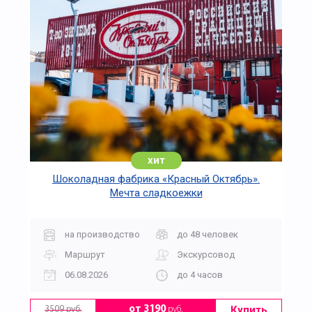
хит
Шоколадная фабрика «Красный Октябрь».
Мечта сладкоежки
на производство
до 48 человек
Маршрут
Экскурсовод
06.08.2026
до 4 часов
Купить
от 3190
руб.
3509 руб.