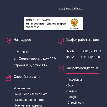
info@visotatour.ru
Наш адрес:
График работы офиса:
Пн.-Пт. ...... с 9:00 до 19:00
г. Москва,
Сб.-Вс. ...... с 9:00 до 19:00
ул. Селезневская, дом 11А
строение 2, офис 417
Нас рекомендуют на:
Способы оплаты
- TripAdvisor
- Zoon
- Наличными
- Яндекс
- Мир / Visa / MasterCard
- Google
- Безналичная оплата
- Otzovik.com
- Наличными курьеру