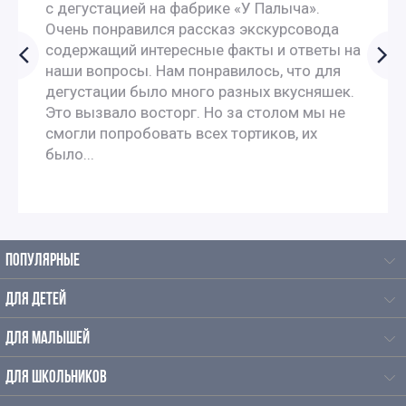
с дегустацией на фабрике «У Палыча».
Очень понравился рассказ экскурсовода
Новогодние экскурсии для 4 класса
содержащий интересные факты и ответы на
наши вопросы. Нам понравилось, что для
дегустации было много разных вкусняшек.
Экскурсии на новый год для детей начальной школы
Это вызвало восторг. Но за столом мы не
смогли попробовать всех тортиков, их
Экскурсии для школьников
было...
ПОПУЛЯРНЫЕ
ДЛЯ ДЕТЕЙ
ДЛЯ МАЛЫШЕЙ
ДЛЯ ШКОЛЬНИКОВ