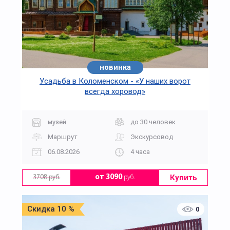
новинка
Усадьба в Коломенском - «У наших ворот
всегда хоровод»
музей
до 30 человек
Маршрут
Экскурсовод
06.08.2026
4 часа
Купить
от 3090
руб.
3708 руб.
Скидка 10 %
0