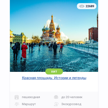
времени.
22689
Программа построена в спокойном формате,
без спешки, с акцентом на атмосферу и
культурное содержание. Экскурсия подходит
для организованных групп и индивидуальных
посетителей, интересующихся историей
Москвы, усадебной культурой и новогодними
традициями прошлого.
хит
Красная площадь: Истории и легенды
пешеходная
до 20 человек
Маршрут
Экскурсовод