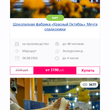
хит
Шоколадная фабрика «Красный Октябрь». Мечта
сладкоежки
на производство
до 48 человек
Маршрут
Экскурсовод
06.08.2026
до 4 часов
Купить
от 3190
руб.
3509 руб.
3677