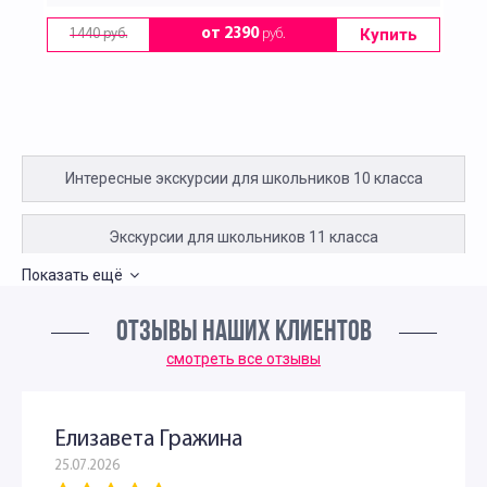
Купить
от 2390
руб.
1440 руб.
Интересные экскурсии для школьников 10 класса
Экскурсии для школьников 11 класса
Показать ещё
Интересные экскурсии для школьников 6 класса в
ОТЗЫВЫ НАШИХ КЛИЕНТОВ
Москве
смотреть все отзывы
Экскурсии в музеи для школьников 6 классов
Елизавета Гражина
Экскурсии для школьников 7 класса в Москве
25.07.2026