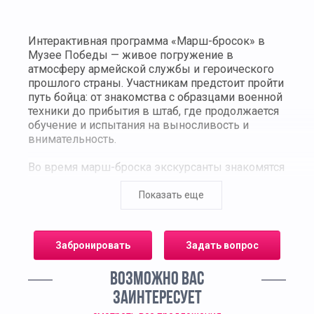
Интерактивная программа «Марш-бросок» в
Музее Победы — живое погружение в
атмосферу армейской службы и героического
прошлого страны. Участникам предстоит пройти
путь бойца: от знакомства с образцами военной
техники до прибытия в штаб, где продолжается
обучение и испытания на выносливость и
внимательность.
Во время марш-броска экскурсанты знакомятся
с историей танков и самолетов Великой
Отечественной войны, узнают о роли каждого
Показать еще
из них в достижении Победы. Программа
проходит в сопровождении экскурсовода,
который дает факты о конструкции, боевых
Забронировать
Задать вопрос
возможностях и подвигах, связанных с этой
техникой.
ВОЗМОЖНО ВАС
Финальная часть маршрута посвящена
ЗАИНТЕРЕСУЕТ
легендарному оружию — автомату