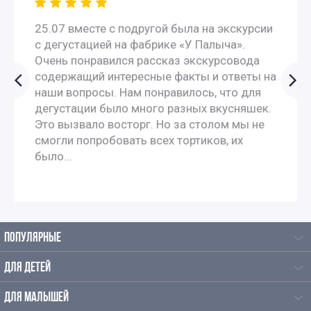
Экскурсии по москве для 9 класса
25.07 вместе с подругой была на экскурсии
с дегустацией на фабрике «У Палыча».
Автобусные экскурсии по Москве для школьников
Очень понравился рассказ экскурсовода
содержащий интересные факты и ответы на
наши вопросы. Нам понравилось, что для
Автобусные экскурсии для школьников средней школы
дегустации было много разных вкусняшек.
Это вызвало восторг. Но за столом мы не
Интерактивные экскурсии для школьников в Москве
смогли попробовать всех тортиков, их
было...
Исторические экскурсии для школьников
Экскурсии для школьников на каникулы
ПОПУЛЯРНЫЕ
Однодневные экскурсии для школьников
ДЛЯ ДЕТЕЙ
Осенние экскурсии для школьников
ДЛЯ МАЛЫШЕЙ