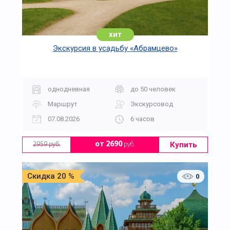
хит
Экскурсия в усадьбу «Абрамцево»
однодневная
до 50 человек
Маршрут
Экскурсовод
07.08.2026
6 часов
Купить
от 2690
руб.
2959 руб.
Скидка 20 %
0