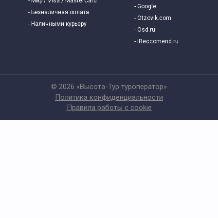
- Мир / Visa / MasterCard
- Google
- Безналичная оплата
- Otzovik.com
- Наличными курьеру
- Osd.ru
- iReccomend.ru
© 2026 «Высота-Тур туроператор»
Политика конфиденциальности
Правила работы с cookie