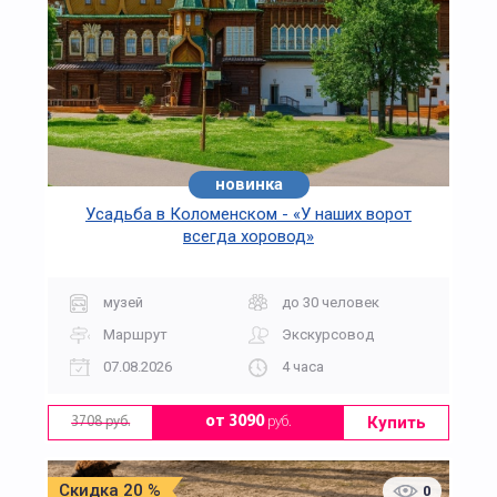
новинка
Усадьба в Коломенском - «У наших ворот
всегда хоровод»
музей
до 30 человек
Маршрут
Экскурсовод
07.08.2026
4 часа
Купить
от 3090
руб.
3708 руб.
Скидка 20 %
0