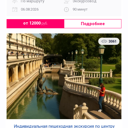
По маршруту
Экскурсовод
06.08.2026
90 минут
Подробнее
от 12000
руб.
3061
Индивидуальная пешеходная экскурсия по центру