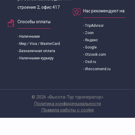
строение 2, офис 417
Нас рекомендуют на:
Способы оплаты
- TripAdvisor
- Zoon
- Наличными
- Яндекс
- Мир / Visa / MasterCard
- Google
- Безналичная оплата
- Otzovik.com
- Наличными курьеру
- Osd.ru
- iReccomend.ru
© 2026 «Высота-Тур туроператор»
Политика конфиденциальности
Правила работы с cookie