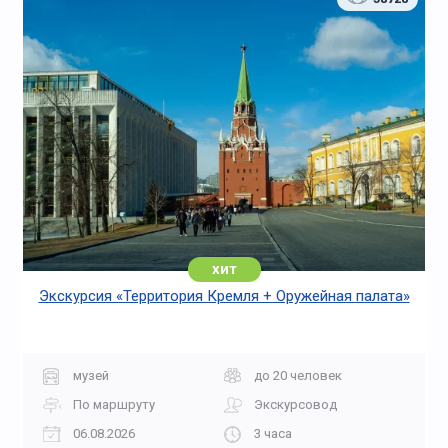
хит
Экскурсия «Территория Кремля + Оружейная палата»
музей
до 20 человек
По маршруту
Экскурсовод
06.08.2026
3 часа