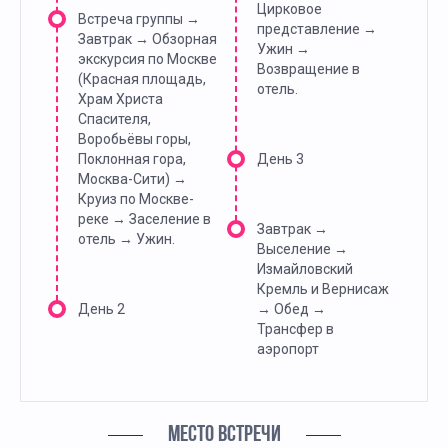
Цирковое
Встреча группы →
представление →
Завтрак → Обзорная
Ужин →
экскурсия по Москве
Возвращение в
(Красная площадь,
отель.
Храм Христа
Спасителя,
Воробьёвы горы,
Поклонная гора,
День 3
Москва-Сити) →
Круиз по Москве-
реке → Заселение в
Завтрак →
отель → Ужин.
Выселение →
Измайловский
Кремль и Вернисаж
День 2
→ Обед →
Трансфер в
аэропорт
МЕСТО ВСТРЕЧИ