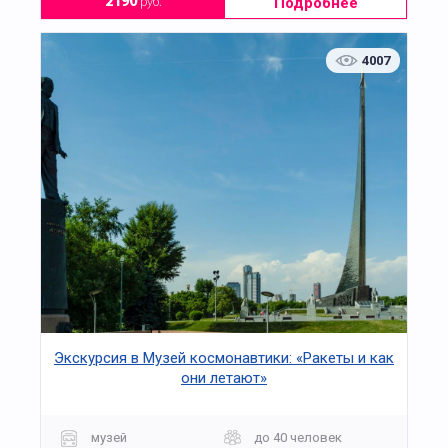
Подробнее
2190
руб.
4007
Экскурсия в Музей космонавтики: «Ракеты и как
они летают»
музей
до 40 человек