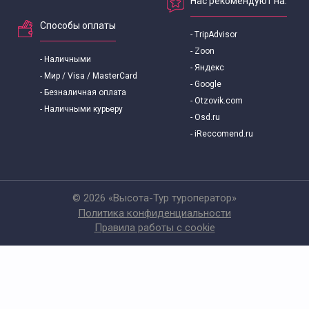
Нас рекомендуют на:
Способы оплаты
- TripAdvisor
- Zoon
- Наличными
- Яндекс
- Мир / Visa / MasterCard
- Google
- Безналичная оплата
- Otzovik.com
- Наличными курьеру
- Osd.ru
- iReccomend.ru
© 2026 «Высота-Тур туроператор»
Политика конфиденциальности
Правила работы с cookie