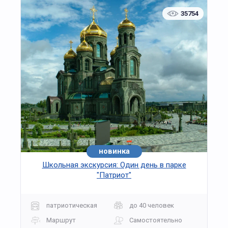
35754
новинка
хит
Школьная экскурсия: Один день в парке
"Патриот"
патриотическая
до 40 человек
Маршрут
Самостоятельно