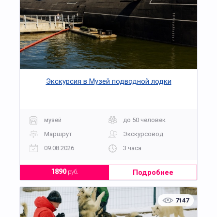
Экскурсия в Музей подводной лодки
музей
до 50 человек
Маршрут
Экскурсовод
09.08.2026
3 часа
Подробнее
1890
руб.
7147