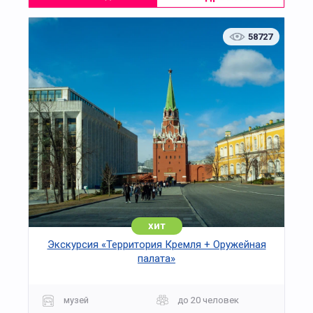
58727
хит
Экскурсия «Территория Кремля + Оружейная
палата»
музей
до 20 человек