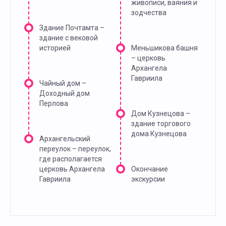
живописи, ваяния и
зодчества
Здание Почтамта –
здание с вековой
историей
Меньшикова башня
– церковь
Архангела
Гавриила
Чайный дом –
Доходный дом
Перлова
Дом Кузнецова –
здание торгового
дома Кузнецова
Архангельский
переулок – переулок,
где располагается
церковь Архангела
Окончание
Гавриила
экскурсии