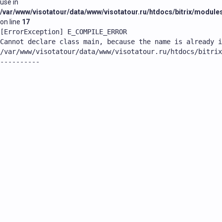
use in
/var/www/visotatour/data/www/visotatour.ru/htdocs/bitrix/modules
on line
17
Экскурсии по Москве от Курского вокзала
[ErrorException] E_COMPILE_ERROR

Cannot declare class main, because the name is already i
Обзорные экскурсии от Курского вокзала
/var/www/visotatour/data/www/visotatour.ru/htdocs/bitrix
Экскурсии от Павелецкого вокзала по Москве
Экскурсии в музеи Москвы
Экскурсии в исторические музеи
Экскурсии в музеи усадьбы
Экскурсии на объекты
Пешеходные экскурсии по Москве