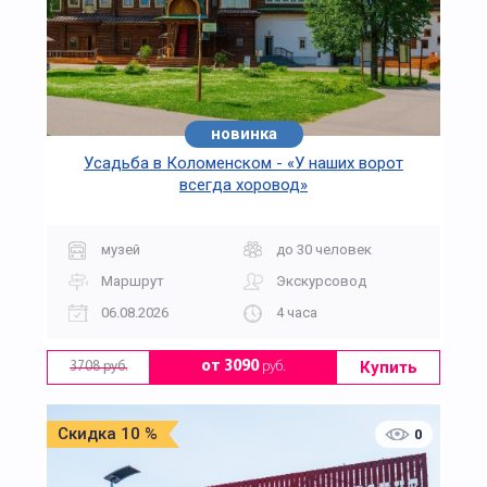
новинка
Усадьба в Коломенском - «У наших ворот
всегда хоровод»
музей
до 30 человек
Маршрут
Экскурсовод
06.08.2026
4 часа
Купить
от 3090
руб.
3708 руб.
Скидка 10 %
0