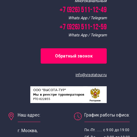
Многоканальный
Однодневные экскурсии для школьников
+7 (926) 511-12-49
Whats App / Telegram
Экскурсии для школьников средних классов
+7 (926) 511-12-59
Whats App / Telegram
Экскурсии для старшеклассников
Обратный звонок
Тематические экскурсии для школьников
Экскурсии выходного дня для школьников
info@visotatour.ru
Выездные экскурсии для школьников
Интересные экскурсии в Москве для взрослых
Наш адрес:
График работы офиса:
Экскурсии по интересным местам по Москве
Пн.-Пт. ...... с 9:00 до 19:00
г. Москва,