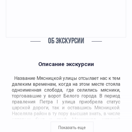
ОБ ЭКСКУРСИИ
Описание экскурсии
Название Мясницкой улицы отсылает нас к тем
далеким временам, когда на этом месте стояла
одноименная слобода, где селились мясники,
торговавшие у ворот Белого города. В период
правления Петра I улица приобрела статус
царской дороги, так и оставшись Мясницкой.
Населяла район в ту пору высшая знать, в числе
которых был и граф Меншиков, царский
фаворит и сподвижник. Именно благодаря ему
Показать еще
появилась главная достопримечательность