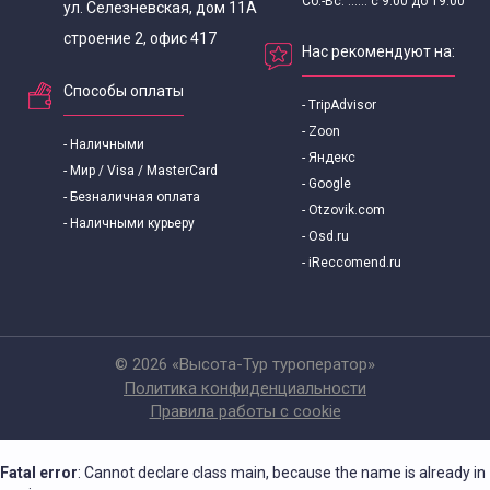
Сб.-Вс. ...... с 9:00 до 19:00
ул. Селезневская, дом 11А
Исторические экскурсии по Москве
строение 2, офис 417
Нас рекомендуют на:
Историко-краеведческие экскурсии
Способы оплаты
- TripAdvisor
Комбинированные экскурсии по Москве
- Zoon
- Наличными
- Яндекс
- Мир / Visa / MasterCard
- Google
Места отправления экскурсий
- Безналичная оплата
- Otzovik.com
- Наличными курьеру
- Osd.ru
Автобусные экскурсии от аэропортов
- iReccomend.ru
Экскурсии от вокзалов
© 2026 «Высота-Тур туроператор»
Экскурсии по Москве от Белорусского вокзала
Политика конфиденциальности
Правила работы с cookie
Экскурсии от Киевского вокзала
Fatal error
: Cannot declare class main, because the name is already in
Обзорные экскурсии по Москве с Киевского вокзала