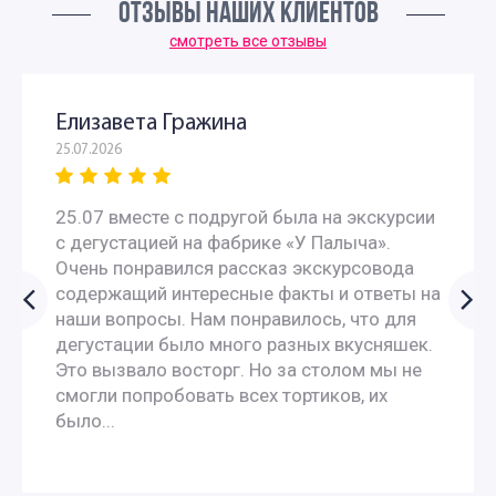
ОТЗЫВЫ НАШИХ КЛИЕНТОВ
Интересные экскурсии для подростков в Москве
смотреть все отзывы
Развлекательные экскурсии для детей в Москве
Елизавета Гражина
25.07.2026
Экскурсии для детей инвалидов
25.07 вместе с подругой была на экскурсии
Экскурсии по Москве для детей и родителей
с дегустацией на фабрике «У Палыча».
Очень понравился рассказ экскурсовода
Необычные экскурсии для детей и взрослых
содержащий интересные факты и ответы на
наши вопросы. Нам понравилось, что для
Экскурсии для дошкольников в Москве
дегустации было много разных вкусняшек.
Это вызвало восторг. Но за столом мы не
смогли попробовать всех тортиков, их
Интересные экскурсии по Москве для москвичей
было...
Семейные экскурсии по Москве