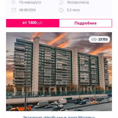
По маршруту
Экскурсовод
08.08.2026
3,5 часа
Подробнее
от 1400
руб.
23753
Экскурсия «Необычные дома Москвы»