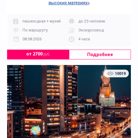
высоких материях»
пешеходная + музей
до 25 человек
По маршруту
Экскурсовод
08.08.2026
4 часа
Подробнее
от 2700
руб.
10019