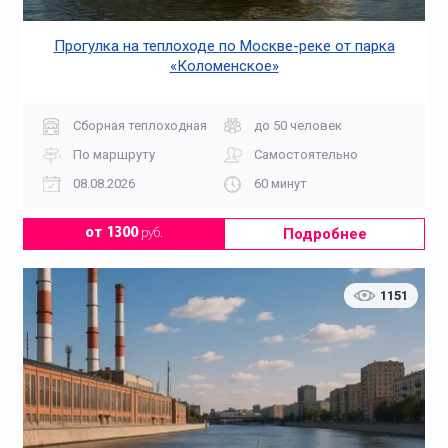
Прогулка на теплоходе по Москве-реке от парка
«Коломенское»
Сборная теплоходная
до 50 человек
По маршруту
Самостоятельно
08.08.2026
60 минут
Подробнее
от 1300
руб.
1151