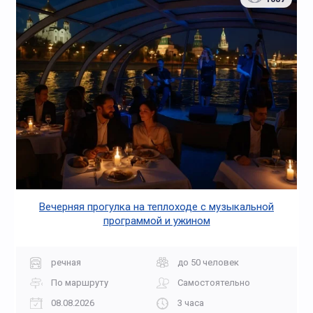
Вечерняя прогулка на теплоходе с музыкальной
программой и ужином
речная
до 50 человек
По маршруту
Самостоятельно
08.08.2026
3 часа