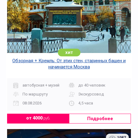
хит
Обзорная + Кремль: От этих стен, старинных башен и
начинается Москва
автобусная + музей
до 40 человек
По маршруту
Экскурсовод
08.08.2026
4,5 часа
Подробнее
от 4000
руб.
1087