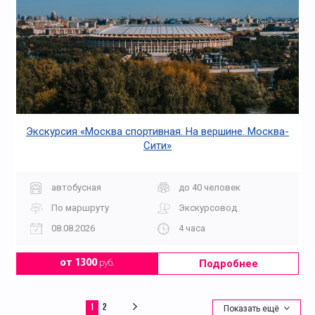
Экскурсия «Москва спортивная. На вершине. Москва-
Сити»
автобусная
до 40 человек
По маршруту
Экскурсовод
08.08.2026
4 часа
Подробнее
от 1300
руб.
1
2
Показать ещё