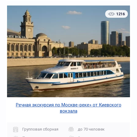
1216
Речная экскурсия по Москве-реке» от Киевского
вокзала
Групповая сборная
до 70 человек