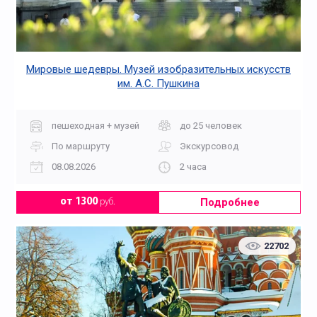
Мировые шедевры. Музей изобразительных искусств
им. А.С. Пушкина
пешеходная + музей
до 25 человек
По маршруту
Экскурсовод
08.08.2026
2 часа
Подробнее
от 1300
руб.
22702