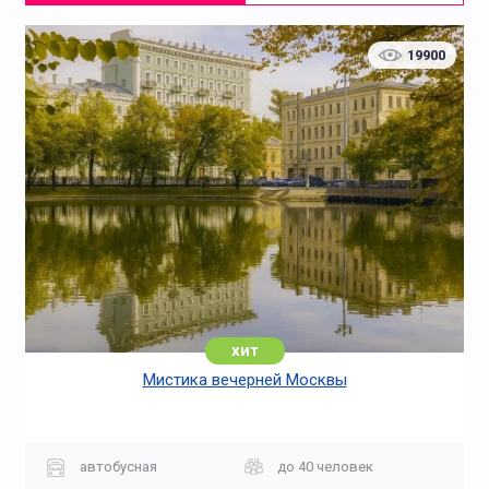
19900
хит
Мистика вечерней Москвы
автобусная
до 40 человек