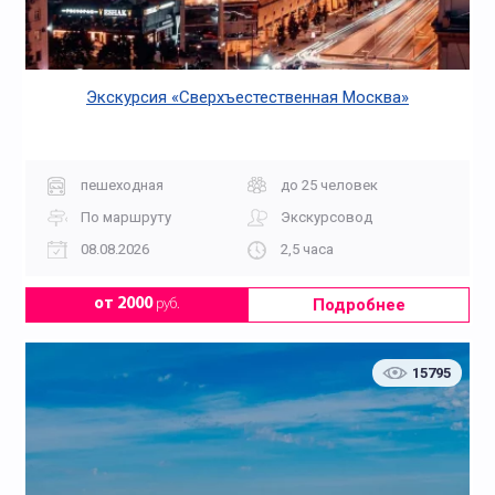
Экскурсия «Сверхъестественная Москва»
пешеходная
до 25 человек
По маршруту
Экскурсовод
08.08.2026
2,5 часа
Подробнее
от 2000
руб.
15795