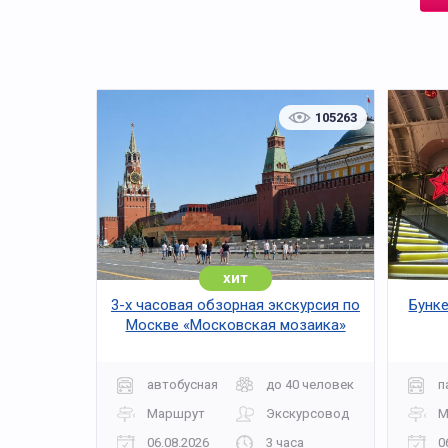
105263
хит
3-х часовая обзорная экскурсия по
Бунке
Москве «Московская мозаика»
автобусная
до 40 человек
п
Маршрут
Экскурсовод
М
06.08.2026
3 часа
0