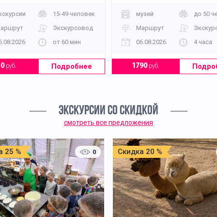
кскурсии
15-49 человек
музей
до 50 ч
аршрут
Экскурсовод
Маршрут
Экскур
6.08.2026
от 60 мин
06.08.2026
4 часа
Подробнее
Подро
50
руб.
1790
руб.
ЭКСКУРСИИ СО СКИДКОЙ
смотреть все предложения
а 25 %
Скидка 20 %
0