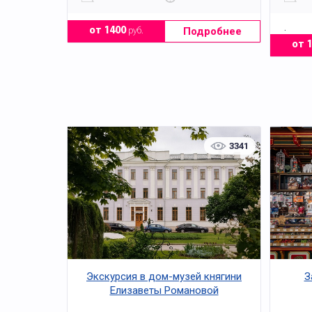
.
Подробнее
от 1400
руб.
от 
3341
Экскурсия в дом-музей княгини
З
Елизаветы Романовой