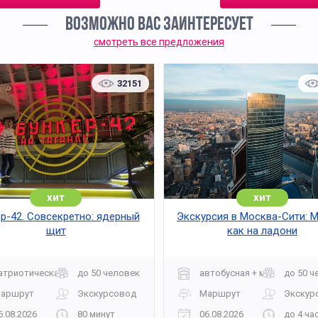
ВОЗМОЖНО ВАС ЗАИНТЕРЕСУЕТ
смотреть все предложения
32151
хит
хит
р-42. Совсекретно: ядерный
Экскурсия в Москва-Сити: 
щит
как на ладони
атриотическая
до 50 человек
автобусная + музей
до 50 ч
аршрут
Экскурсовод
Маршрут
Экскур
6.08.2026
80 минут
06.08.2026
до 4 ча