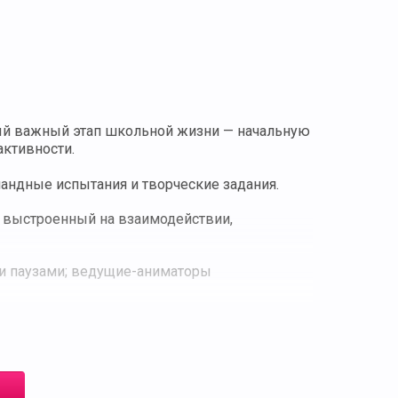
вый важный этап школьной жизни — начальную
активности.
андные испытания и творческие задания.
, выстроенный на взаимодействии,
и паузами; ведущие-аниматоры
вный переход в среднюю школу.