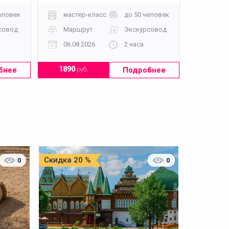
еловек
мастер-класс
до 50 человек
совод
Маршрут
Экскурсовод
06.08.2026
2 часа
бнее
Подробнее
1890
руб.
Скидка 20 %
0
0