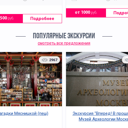
Подро
от 1000
руб.
Подробнее
1500
руб.
ПОПУЛЯРНЫЕ ЭКСКУРСИИ
смотреть все предложения
2967
агадки Мясницкой (пеш)
Экскурсия "Вперед! В прош
Музей Археологии Моск