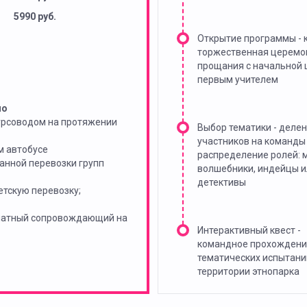
5990 руб.
Открытие программы - 
торжественная церемо
прощания с начальной 
первым учителем
но
урсоводом на протяжении
Выбор тематики - деле
участников на команды
м автобусе
распределение ролей: 
анной перевозки групп
волшебники, индейцы и
детективы
тскую перевозку;
платный сопровождающий на
Интерактивный квест -
командное прохождени
тематических испытани
территории этнопарка