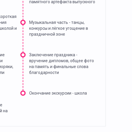
памятного артефакта выпускного
короткая
ния
Музыкальная часть - танцы,
школой и
конкурсы и лёгкое угощение в
праздничной зоне
ние
Заключение праздника -
 и
вручение дипломов, общее фото
моряки,
на память и финальные слова
ли
благодарности
Окончание экскурсии - школа
е
й на