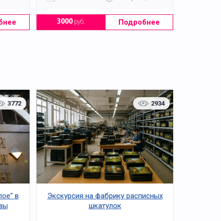
бнее
Подробнее
3000
руб.
3772
2934
лое" в
Экскурсия на фабрику расписных
вы
шкатулок