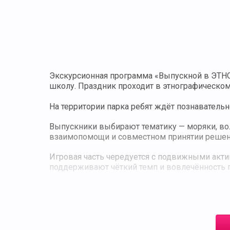
Экскурсионная программа «Выпускной в ЭТНО
школу. Праздник проходит в этнографическом
На территории парка ребят ждёт познаватель
Выпускники выбирают тематику — моряки, во
взаимопомощи и совместном принятии решен
Игровая часть чередуется с подвижными акт
поддерживают чёткий темп и вовлечённость 
Профессиональные фотографы помогают сох
Финал: общее фото на память, вручение сим
Результат: яркий выпускной на открытых пл