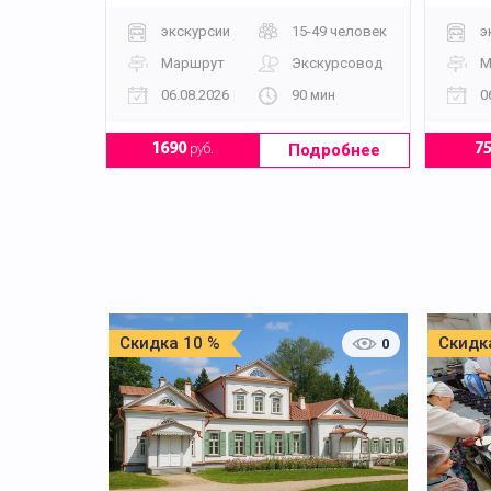
экскурсии
15-49 человек
э
Маршрут
Экскурсовод
М
06.08.2026
90 мин
0
Подробнее
1690
руб.
7
Скидка 10 %
Скидк
0