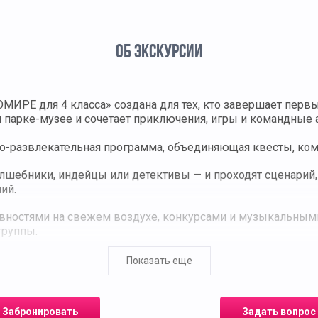
ОБ ЭКСКУРСИИ
МИРЕ для 4 класса» создана для тех, кто завершает пер
 парке-музее и сочетает приключения, игры и командные 
но-развлекательная программа, объединяющая квесты, ком
лшебники, индейцы или детективы — и проходят сценарий
ий.
ивностями на свежем воздухе, конкурсами и музыкальным
группы.
ранить ключевые моменты мероприятия.
Показать еще
волических дипломов выпускников и небольшие подарки.
Забронировать
Задать вопрос
ощадках ЭТНОМИРа с акцентом на командный дух и позити