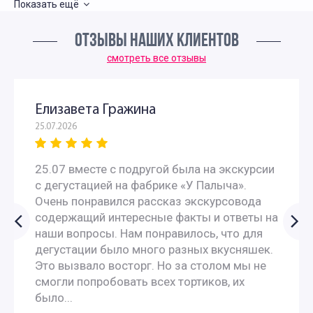
Показать ещё
Автобусные экскурсии в музей
ОТЗЫВЫ НАШИХ КЛИЕНТОВ
Экскурсии для детей
смотреть все отзывы
Интересные экскурсии для подростков в Москве
Елизавета Гражина
25.07.2026
Развлекательные экскурсии для детей в Москве
25.07 вместе с подругой была на экскурсии
Экскурсии по Москве для детей и родителей
с дегустацией на фабрике «У Палыча».
Очень понравился рассказ экскурсовода
Экскурсии на производство в Москве с родителями
содержащий интересные факты и ответы на
наши вопросы. Нам понравилось, что для
Интересные экскурсии для школьников 10 класса
дегустации было много разных вкусняшек.
Это вызвало восторг. Но за столом мы не
смогли попробовать всех тортиков, их
Экскурсии для школьников 11 класса
было...