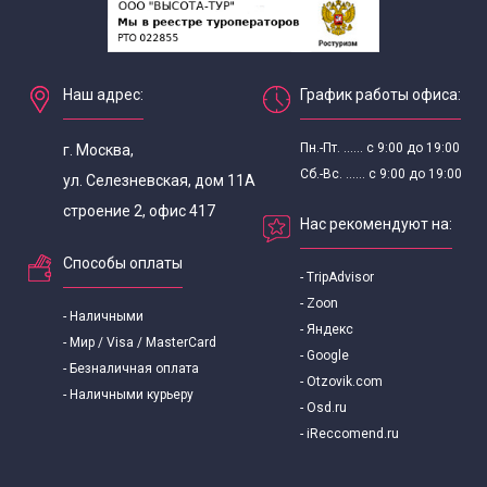
Наш адрес:
График работы офиса:
Пн.-Пт. ...... с 9:00 до 19:00
г. Москва,
Сб.-Вс. ...... с 9:00 до 19:00
ул. Селезневская, дом 11А
строение 2, офис 417
Нас рекомендуют на:
Способы оплаты
- TripAdvisor
- Zoon
- Наличными
- Яндекс
- Мир / Visa / MasterCard
- Google
- Безналичная оплата
- Otzovik.com
- Наличными курьеру
- Osd.ru
- iReccomend.ru