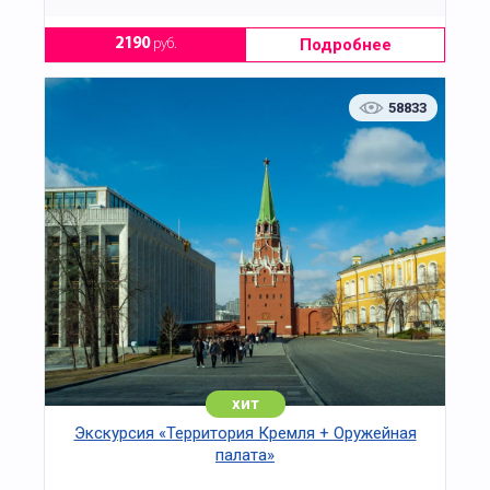
Подробнее
2190
руб.
58833
хит
Экскурсия «Территория Кремля + Оружейная
палата»