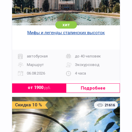
шарик, который потом вы заберете с собой. В
Парадном зале вас встретит нарядная елка и,
конечно, главный новогодний волшебник Дед
Мороз.
хит
Мифы и легенды сталинских высоток
автобусная
до 40 человек
Маршрут
Экскурсовод
06.08.2026
4 часа
Подробнее
от 1900
руб.
Скидка 10 %
21616