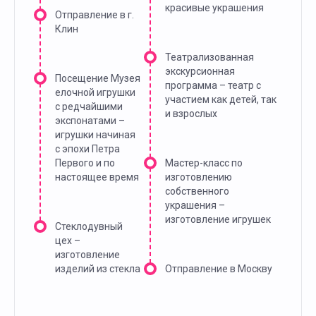
красивые украшения
Отправление в г.
Клин
Театрализованная
экскурсионная
Посещение Музея
программа – театр с
елочной игрушки
участием как детей, так
с редчайшими
и взрослых
экспонатами –
игрушки начиная
с эпохи Петра
Первого и по
Мастер-класс по
настоящее время
изготовлению
собственного
украшения –
изготовление игрушек
Стеклодувный
цех –
изготовление
изделий из стекла
Отправление в Москву