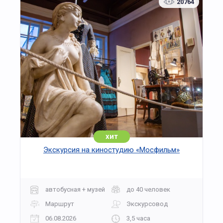
20764
хит
Экскурсия на киностудию «Мосфильм»
автобусная + музей
до 40 человек
Маршрут
Экскурсовод
06.08.2026
3,5 часа