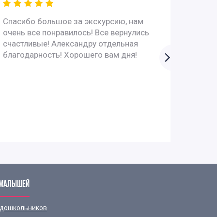
Спасибо большое за экскурсию, нам
Всё пр
очень все понравилось! Все вернулись
интере
счастливые! Александру отдельная
вопрос
благодарность! Хорошего вам дня!
супер!
 МАЛЫШЕЙ
 дошкольников