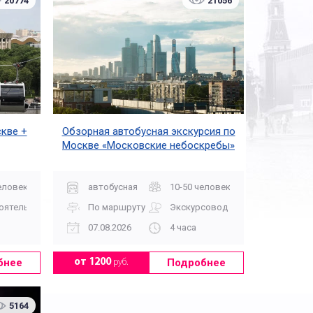
20774
21056
кве +
Обзорная автобусная экскурсия по
Москве «Московские небоскребы»
еловек
автобусная
10-50 человек
оятельно
По маршруту
Экскурсовод
07.08.2026
4 часа
бнее
Подробнее
от 1200
руб.
5164