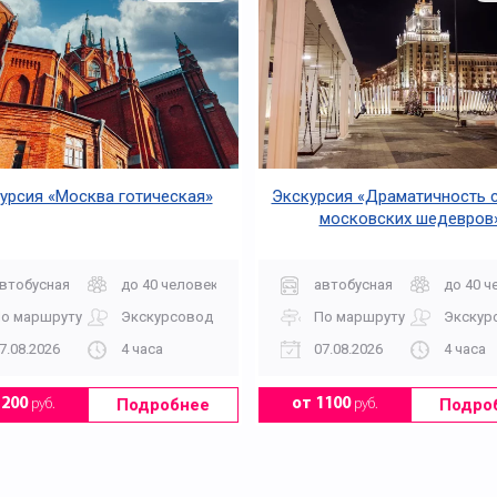
урсия «Москва готическая»
Экскурсия «Драматичность 
московских шедевров
втобусная
до 40 человек
автобусная
до 40 ч
о маршруту
Экскурсовод
По маршруту
Экскур
7.08.2026
4 часа
07.08.2026
4 часа
Подробнее
Подро
1200
руб.
от 1100
руб.