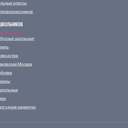
льные классы
первоклассников
ШКОЛЬНИКОВ
бусные школьные
емль
зводства
аковская Москва
обняки
нкеры
школьные
зеи
вогодние каникулы