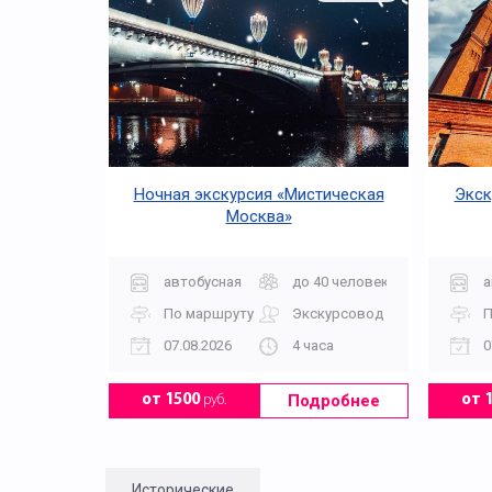
Ночная экскурсия «Мистическая
Экск
Москва»
автобусная
до 40 человек
а
По маршруту
Экскурсовод
П
07.08.2026
4 часа
0
Подробнее
от 1500
руб.
от 
Исторические