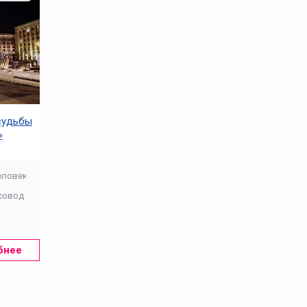
судьбы
»
еловек
совод
бнее