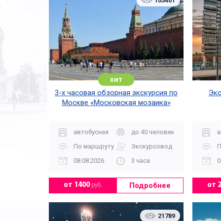
105401
хит
3-х часовая обзорная экскурсия по
Экс
Москве «Московская мозаика»
автобусная
до 40 человек
а
По маршруту
Экскурсовод
П
08.08.2026
3 часа
0
Подробнее
от 1400
руб.
от 
21789