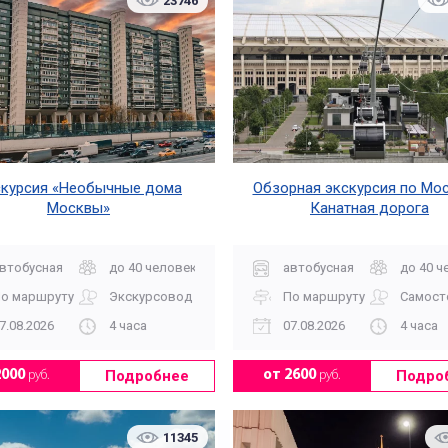
23746
курсия «Необычные дома
Обзорная экскурсия по Мос
Москвы»
Канатная дорога
втобусная
до 40 человек
автобусная
до 40 ч
о маршруту
Экскурсовод
По маршруту
Самост
7.08.2026
4 часа
07.08.2026
4 часа
Подробнее
Подро
2000
руб.
от 2600
руб.
11345