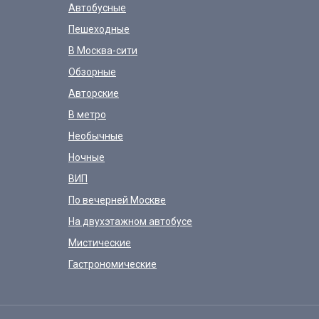
Автобусные
Пешеходные
В Москва-сити
Обзорные
Авторские
В метро
Необычные
Ночные
ВИП
По вечерней Москве
На двухэтажном автобусе
Мистические
Гастрономические