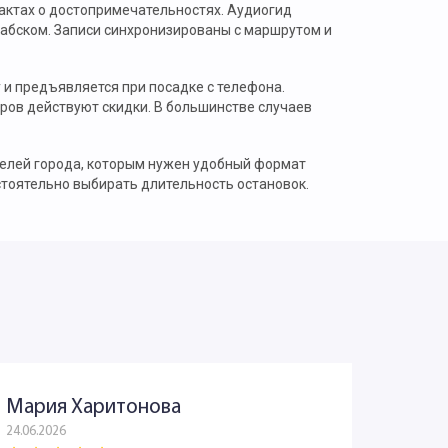
фактах о достопримечательностях. Аудиогид
арабском. Записи синхронизированы с маршрутом и
 и предъявляется при посадке с телефона.
неров действуют скидки. В большинстве случаев
телей города, которым нужен удобный формат
тоятельно выбирать длительность остановок.
Мария Харитонова
Юрий
24.06.2026
03.06.202