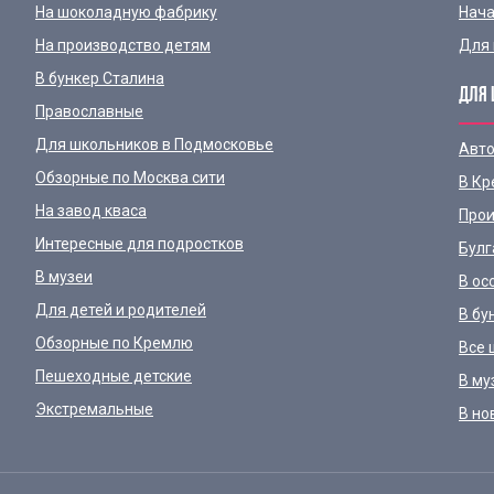
На шоколадную фабрику
Нача
На производство детям
Для 
В бункер Сталина
ДЛЯ 
Православные
Для школьников в Подмосковье
Авто
Обзорные по Москва сити
В Кр
На завод кваса
Прои
Интересные для подростков
Булг
В музеи
В ос
Для детей и родителей
В бу
Обзорные по Кремлю
Все 
Пешеходные детские
В му
Экстремальные
В но