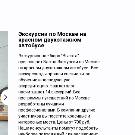
Экскурсии по Москве на
красном двухэтажном
автобусе
Экскурсионное бюро "Высота"
Ежедневно
приглашает Вас на Экскурсии по Москве
на красном двухэтажном автобусе . Все
ОБЗОРНАЯ ЭКСКУРСИЯ «9 ЛИЦ
экскурсоводы прошли специальное
обучение и последующую
НАСТОЯЩЕЙ МОСКВЫ»
аккредитацию. Наш каталог
насчитывает 14 экскурсий. Все
программы путешествий по Москве
разработаны лучшими
профессионалами. В компании других
участников вы посетите красивые и
интересные места. Цены от 700 руб.
Наши консультанты помогут подобрать
2000
руб. за 1 человека
наиболее подходящий для вас вариант