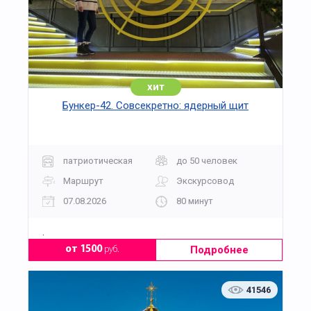
хит
Бункер-42. Совсекретно: ядерный щит
патриотическая
до 50 человек
Маршрут
Экскурсовод
07.08.2026
80 минут
.
Подробнее
от 1500
руб.
41546