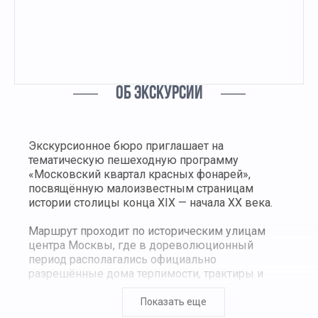
ОБ ЭКСКУРСИИ
Экскурсионное бюро приглашает на
тематическую пешеходную программу
«Московский квартал красных фонарей»,
посвящённую малоизвестным страницам
истории столицы конца XIX — начала XX века.
Маршрут проходит по историческим улицам
центра Москвы, где в дореволюционный
период располагались официально
разрешённые дома терпимости, трактиры и
доходные дома. Участники экскурсии узнают об
особенностях регулирования данной сферы,
Показать еще
системе «жёлтых билетов», работе полиции и