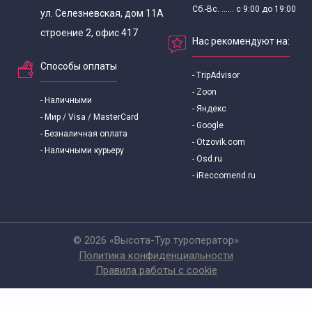
Сб.-Вс. ...... с 9:00 до 19:00
ул. Селезневская, дом 11А
строение 2, офис 417
Нас рекомендуют на:
Способы оплаты
- TripAdvisor
- Zoon
- Наличными
- Яндекс
- Мир / Visa / MasterCard
- Google
- Безналичная оплата
- Otzovik.com
- Наличными курьеру
- Osd.ru
- iReccomend.ru
© 2026 «Высота-Тур туроператор»
Политика конфиденциальности
Правила работы с cookie