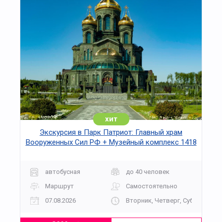
хит
Экскурсия в Парк Патриот: Главный храм
Вооруженных Сил РФ + Музейный комплекс 1418
«Дорога Памяти»
автобусная
до 40 человек
Маршрут
Самостоятельно
07.08.2026
Вторник, Четверг, Суббота, Во