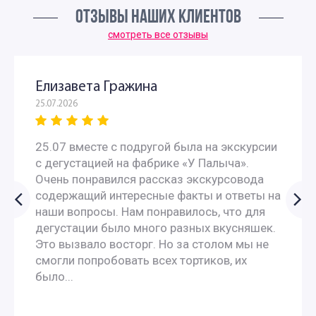
ОТЗЫВЫ НАШИХ КЛИЕНТОВ
Авторские экскурсии по Москве
смотреть все отзывы
Интересные экскурсии по Москве для москвичей
Елизавета Гражина
25.07.2026
Интересные экскурсии в Москве для взрослых
25.07 вместе с подругой была на экскурсии
Экскурсии по интересным местам по Москве
с дегустацией на фабрике «У Палыча».
Очень понравился рассказ экскурсовода
Исторические экскурсии по Москве
содержащий интересные факты и ответы на
наши вопросы. Нам понравилось, что для
Историко-краеведческие экскурсии
дегустации было много разных вкусняшек.
Это вызвало восторг. Но за столом мы не
смогли попробовать всех тортиков, их
Комбинированные экскурсии по Москве
было...
Необычные экскурсии по Москве