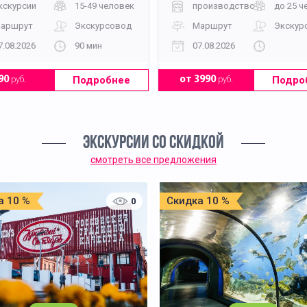
кскурсии
15-49 человек
производство
до 25 ч
аршрут
Экскурсовод
Маршрут
Экскур
7.08.2026
90 мин
07.08.2026
Подробнее
Подро
90
руб.
от 3990
руб.
ЭКСКУРСИИ СО СКИДКОЙ
смотреть все предложения
а 10 %
Скидка 10 %
0