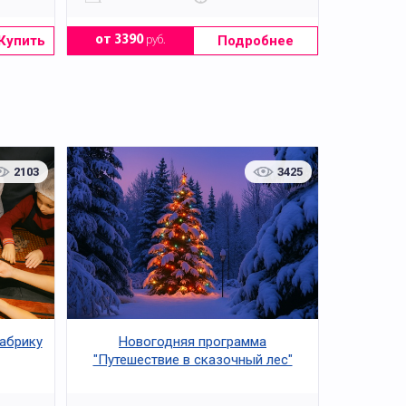
Купить
Подробнее
от 3390
руб.
2103
3425
абрику
Новогодняя программа
"Путешествие в сказочный лес"