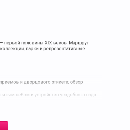
I — первой половины XIX веков. Маршрут
коллекции, парки и репрезентативные
приёмов и дворцового этикета; обзор
рытым небом и устройство усадебного сада.
уаром начала XIX века.
рм в усадебной жизни.
рода.