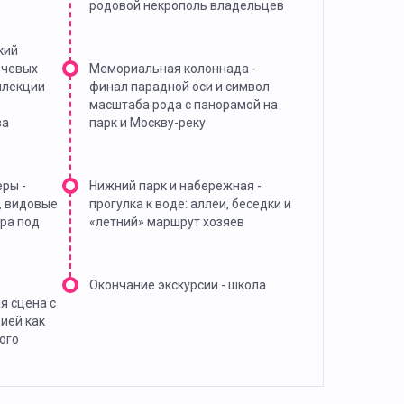
родовой некрополь владельцев
кий
ючевых
Мемориальная колоннада -
ллекции
финал парадной оси и символ
масштаба рода с панорамой на
ва
парк и Москву-реку
еры -
Нижний парк и набережная -
, видовые
прогулка к воде: аллеи, беседки и
ура под
«летний» маршрут хозяев
Окончание экскурсии - школа
я сцена с
ией как
ого