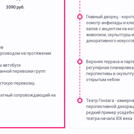
3090 руб.
Главный дворец - корот
осмотр анфилады и кл
залов с акцентом на ко
живописи, скульптуры и
декоративного искусст
но
урсоводом на протяжении
Верхняя терраса и парт
м автобусе
регулярная планировка
анной перевозки групп
перспективы и скульпт
открытым небом
тскую перевозку;
платный сопровождающий на
Театр Гонзага - камерна
перспективной декорац
редкий пример усадебн
театра начала XIX века