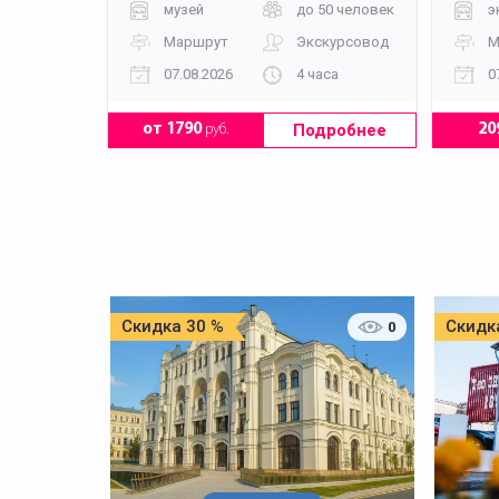
музей
до 50 человек
э
Маршрут
Экскурсовод
М
07.08.2026
4 часа
0
Подробнее
от 1790
руб.
20
Скидка 30 %
Скидк
0