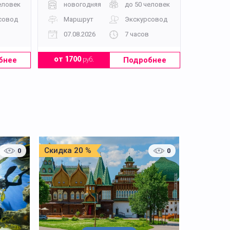
еловек
новогодняя
до 50 человек
совод
Маршрут
Экскурсовод
07.08.2026
7 часов
бнее
Подробнее
от 1700
руб.
Скидка 20 %
0
0