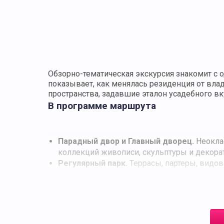
Обзорно-тематическая экскурсия знакомит с 
показывает, как менялась резиденция от вл
пространства, задавшие эталон усадебного вк
В программе маршрута
Парадный двор и Главный дворец.
Неоклас
коллекций живописи, скульптуры и декорат
Регулярный парк.
Террасы, партеры, видов
Театр Гонзага.
Редкий пример камерного т
Малый дворец («Каприз»).
Павильон для к
Храм Михаила Архангела.
Духовный центр 
Мемориальная колоннада.
Памятное соор
Нижний парк и набережная.
Прогулка к во