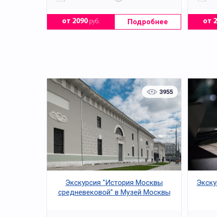
Подробнее
от 2090
руб.
от 
3955
Экскурсия "История Москвы
Экску
средневековой" в Музей Москвы