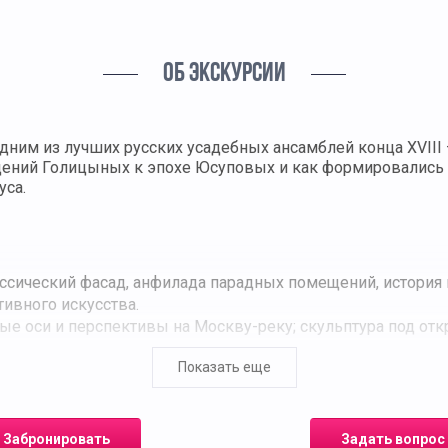
ОБ ЭКСКУРСИИ
одним из лучших русских усадебных ансамблей конца XVII
адений Голицыных к эпохе Юсуповых и как формировались 
уса.
сический фасад, анфилада парадных помещений, история 
ивного искусства.
ые оси и перспективы на Москву-реку; скульптура под отк
еатра с перспективной сценографией и придворным реперт
Показать еще
амерных приёмов и музыкальных вечеров; роль малых фо
усадьбы и некрополь владельцев.
ужение, завершающее парадную ось и задающее масштаб 
де, павильоны и беседки, летние маршруты хозяев.
Забронировать
Задать вопрос