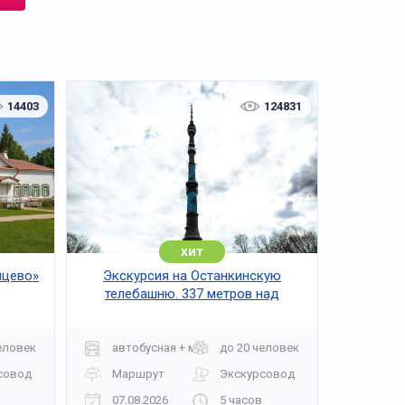
ках, реставрации и современные
рождает эффект вдохновения — от первого
14403
124831
трин.
хит
мцево»
Экскурсия на Останкинскую
телебашню. 337 метров над
Москвой
еловек
автобусная + музей
до 20 человек
совод
Маршрут
Экскурсовод
07.08.2026
5 часов