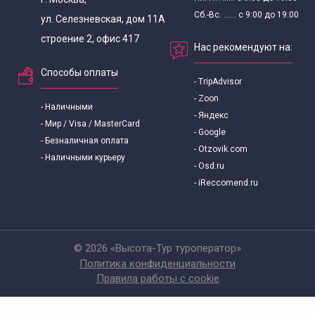
Сб.-Вс. ...... с 9:00 до 19:00
ул. Селезневская, дом 11А
строение 2, офис 417
Нас рекомендуют на:
Способы оплаты
- TripAdvisor
- Zoon
- Наличными
- Яндекс
- Мир / Visa / MasterCard
- Google
- Безналичная оплата
- Otzovik.com
- Наличными курьеру
- Osd.ru
- iReccomend.ru
© 2026 «Высота-Тур туроператор»
Политика конфиденциальности
Правила работы с cookie