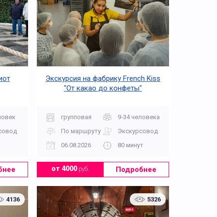
иот
Экскурсия на фабрику French Kiss
"От какао до конфеты"
ловек
групповая
9-34 человека
совод
По маршруту
Экскурсовод
06.08.2026
80 минут
бнее
Подробнее
от 4000
руб.
4136
5326