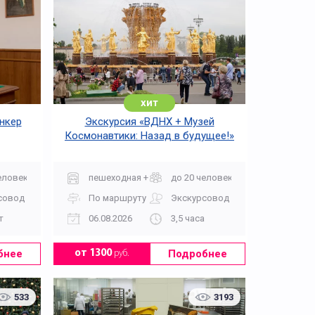
хит
ункер
Экскурсия «ВДНХ + Музей
Космонавтики: Назад в будущее!»
еловек
пешеходная + музей
до 20 человек
совод
По маршруту
Экскурсовод
т
06.08.2026
3,5 часа
бнее
Подробнее
от 1300
руб.
533
3193