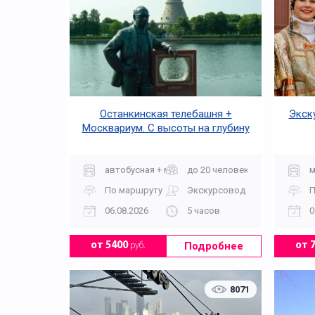
Останкинская телебашня +
Экск
Москвариум. С высоты на глубину
автобусная + музей
до 20 человек
м
По маршруту
Экскурсовод
П
06.08.2026
5 часов
0
Подробнее
от 5400
руб.
от 
8071