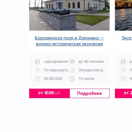
Бородинское поле и Доронино —
Экск
военно-историческая экскурсия
однодневная
до 40 человек
р
По маршруту
Экскурсовод
П
06.08.2026
10 часов
0
Подробнее
от 4500
руб.
от 