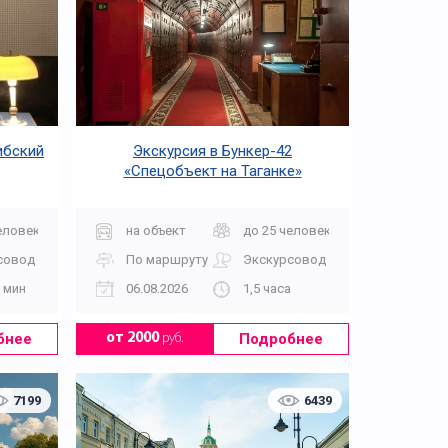
ибский
Экскурсия в Бункер-42
«Спецобъект на Таганке»
еловек
на объект
до 25 человек
совод
По маршруту
Экскурсовод
5 мин
06.08.2026
1,5 часа
бнее
Подробнее
от 2000
руб.
7199
6439