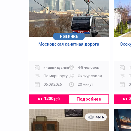
новинка
Московская канатная дорога
Экск
индивидуальная
4-8 человек
П
По маршруту
Экскурсовод
П
06.08.2026
20 минут
0
Подробнее
от 1200
руб.
от 
4616