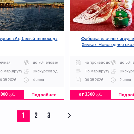
урсия «Ах, белый теплоход»
Фабрика елочных игруше
Химках: Новогодняя ска
ечная
до 70 человек
на производство
до 50 ч
о маршруту
Экскурсовод
По маршруту
Экскур
6.08.2026
4 часа
06.08.2026
2 часа
Подробнее
Подро
2000
руб.
от 3500
руб.
1
2
3