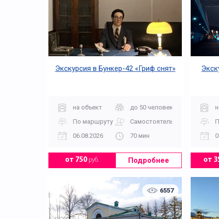
Экскурсия в Бункер-42 «Гриф снят»
Экск
на объект
до 50 человек
н
По маршруту
Самостоятельно
П
06.08.2026
70 мин
0
Подробнее
от 750
руб.
от 3
6557