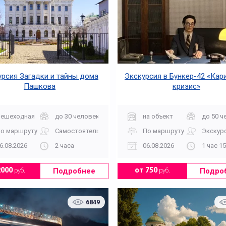
урсия Загадки и тайны дома
Экскурсия в Бункер-42 «Кар
Пашкова
кризис»
ешеходная
до 30 человек
на объект
до 50 ч
о маршруту
Самостоятельно
По маршруту
Экскур
6.08.2026
2 часа
06.08.2026
1 час 1
Подробнее
Подро
2000
руб.
от 750
руб.
6849