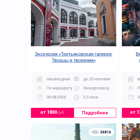
Экскурсия «Третьяковская галерея.
В
Творцы и творения»
пешеходная
до 20 человек
в
По маршруту
Экскурсовод
П
06.08.2026
2,5 часа
0
Подробнее
от 1800
руб.
от 1
34816