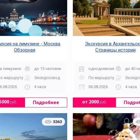
урсия на лимузине - Москва
Экскурсия в Архангельск
Обзорная
Страницы истории
а лимузине
до 15 человек
однодневная
до 40 ч
о маршруту
Экскурсовод
По маршруту
Экскур
6.08.2026
4 часа
06.08.2026
4 часа
Подробнее
Подро
5000
руб.
от 2000
руб.
5363