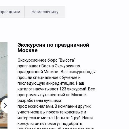
 праздники
На масленицу
Экскурсии по праздничной
Москве
Экскурсионное бюро "Высота"
приглашает Вас на Экскурсии по
Ежедневно
праздничной Москве . Все экскурсоводы
прошли специальное обучение и
ОБЗОРНАЯ ЭКСКУРСИЯ «9 ЛИЦ
последующую аккредитацию. Наш
каталог насчитывает 123 экскурсий. Все
НАСТОЯЩЕЙ МОСКВЫ»
программы путешествий по Москве
разработаны лучшими
профессионалами. В компании других
участников вы посетите красивые и
интересные места. Цены от 1 руб. Наши
консультанты помогут подобрать