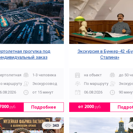
ертолетная прогулка под
Экскурсия в Бункер-42 «Б
индивидуальный заказ
Сталина»
ертолетная
1-3 человека
на объект
до 50 ч
о маршруту
Экскурсовод
По маршруту
Экскур
6.08.2026
от 15 минут
06.08.2026
90 мину
Подробнее
Подро
7000
руб.
от 2000
руб.
343