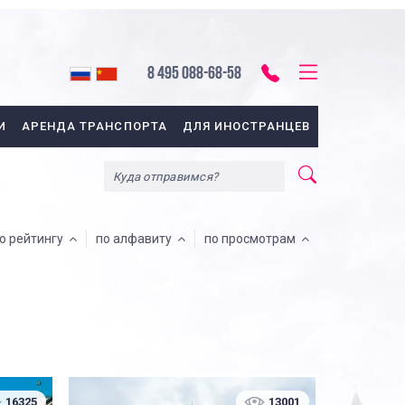
8 495 088-68-58
И
АРЕНДА ТРАНСПОРТА
ДЛЯ ИНОСТРАНЦЕВ
о рейтингу
по алфавиту
по просмотрам
16325
13001