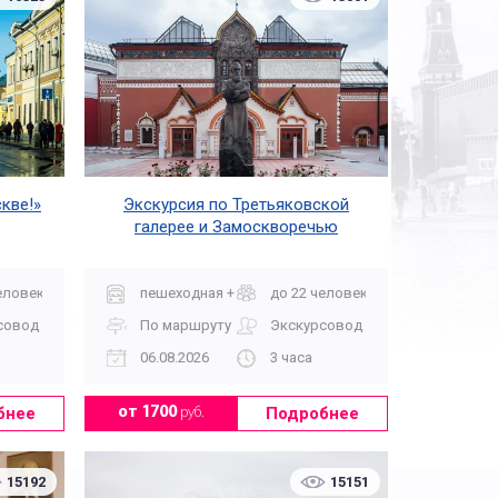
кве!»
Экскурсия по Третьяковской
галерее и Замоскворечью
еловек
пешеходная + музей
до 22 человек
совод
По маршруту
Экскурсовод
06.08.2026
3 часа
бнее
Подробнее
от 1700
руб.
15192
15151