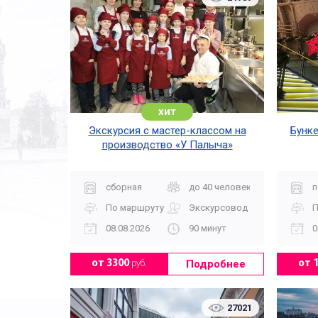
хит
Экскурсия с мастер-классом на
Бунке
производство «У Палыча»
сборная
до 40 человек
п
По маршруту
Экскурсовод
П
08.08.2026
90 минут
0
Подробнее
от 3300
руб.
от 
27021