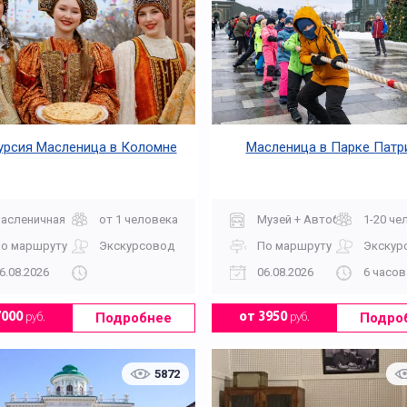
урсия Масленица в Коломне
Масленица в Парке Патр
асленичная
от 1 человека
Музей + Автобусная
1-20 че
о маршруту
Экскурсовод
По маршруту
Экскур
6.08.2026
06.08.2026
6 часов
Подробнее
Подро
7000
руб.
от 3950
руб.
5872