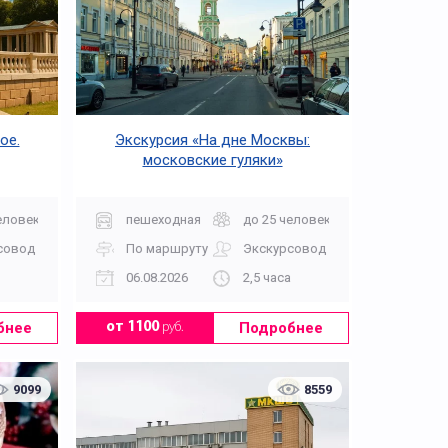
ое.
Экскурсия «На дне Москвы:
московские гуляки»
еловек
пешеходная
до 25 человек
совод
По маршруту
Экскурсовод
06.08.2026
2,5 часа
бнее
Подробнее
от 1100
руб.
9099
8559