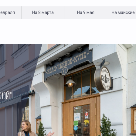
февраля
На 8 марта
На 9 мая
На майские
КОЙ"