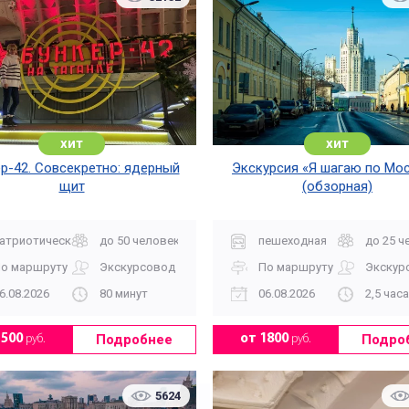
хит
хит
р-42. Совсекретно: ядерный
Экскурсия «Я шагаю по Мос
щит
(обзорная)
атриотическая
до 50 человек
пешеходная
до 25 ч
о маршруту
Экскурсовод
По маршруту
Экскур
6.08.2026
80 минут
06.08.2026
2,5 часа
Подробнее
Подро
1500
руб.
от 1800
руб.
5624