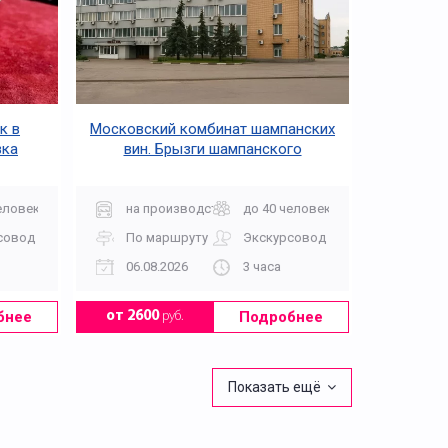
к в
Московский комбинат шампанских
зка
вин. Брызги шампанского
еловек
на производство
до 40 человек
совод
По маршруту
Экскурсовод
06.08.2026
3 часа
бнее
Подробнее
от 2600
руб.
Показать ещё