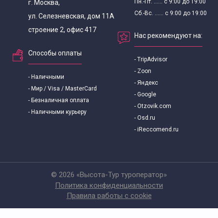
Пн.-Пт. ...... с 9:00 до 19:00
г. Москва,
Сб.-Вс. ...... с 9:00 до 19:00
ул. Селезневская, дом 11А
строение 2, офис 417
Нас рекомендуют на:
Способы оплаты
- TripAdvisor
- Zoon
- Наличными
- Яндекс
- Мир / Visa / MasterCard
- Google
- Безналичная оплата
- Otzovik.com
- Наличными курьеру
- Osd.ru
- iReccomend.ru
© 2026 «Высота-Тур туроператор»
Политика конфиденциальности
Правила работы с cookie