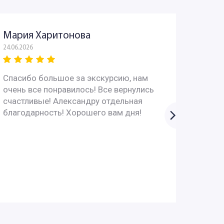
Мария Харитонова
Юрий
24.06.2026
03.06.202
Спасибо большое за экскурсию, нам
Всё пр
очень все понравилось! Все вернулись
интере
счастливые! Александру отдельная
вопрос
благодарность! Хорошего вам дня!
супер!