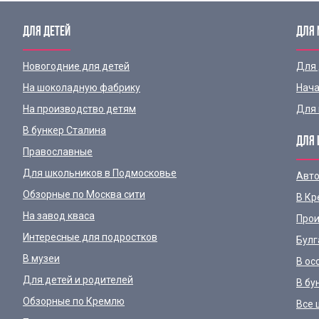
ДЛЯ ДЕТЕЙ
ДЛЯ
Новогодние для детей
Для
На шоколадную фабрику
Нача
На производство детям
Для 
В бункер Сталина
ДЛЯ 
Православные
Для школьников в Подмосковье
Авто
Обзорные по Москва сити
В Кр
На завод кваса
Прои
Интересные для подростков
Булг
В музеи
В ос
Для детей и родителей
В бу
Обзорные по Кремлю
Все 