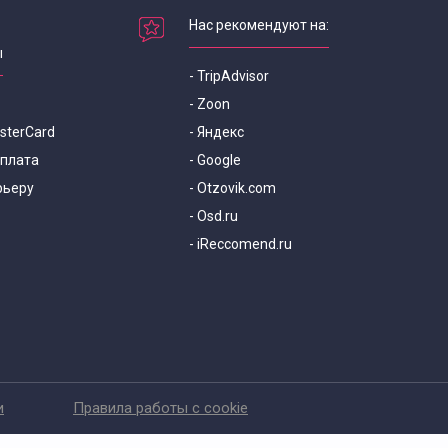
Нас рекомендуют на:
ы
- TripAdvisor
- Zoon
asterCard
- Яндекс
оплата
- Google
рьеру
- Otzovik.com
- Osd.ru
- iReccomend.ru
и
Правила работы с cookie