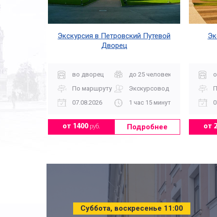
Экскурсия в Петровский Путевой
Эк
Дворец
во дворец
до 25 человек
о
По маршруту
Экскурсовод
П
07.08.2026
1 час 15 минут
0
Подробнее
от 1400
руб.
от 
Суббота, воскресенье 11:00