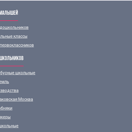
 МАЛЫШЕЙ
 дошкольников
льные классы
первоклассников
ШКОЛЬНИКОВ
бусные школьные
емль
зводства
аковская Москва
обняки
нкеры
школьные