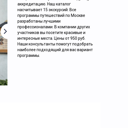
аккредитацию. Наш каталог
ОБЗОРНАЯ ЭКСКУРСИЯ «9 ЛИЦ
насчитывает 15 экскурсий. Все
НАСТОЯЩЕЙ МОСКВЫ»
программы путешествий по Москве
разработаны лучшими
профессионалами. В компании других
участников вы посетите красивые и
интересные места. Цены от 950 руб.
Наши консультанты помогут подобрать
наиболее подходящий для вас вариант
программы.
2000
руб. за 1 человека
Подробнее.