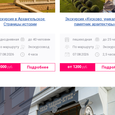
скурсия в Архангельское.
Экскурсия «Кусково: уника
Страницы истории
памятник архитектуры
днодневная
до 40 человек
пешеходная
до 25 ч
о маршруту
Экскурсовод
По маршруту
Экскур
7.08.2026
4 часа
07.08.2026
2,5 часа
Подробнее
Подро
2000
руб.
от 1200
руб.