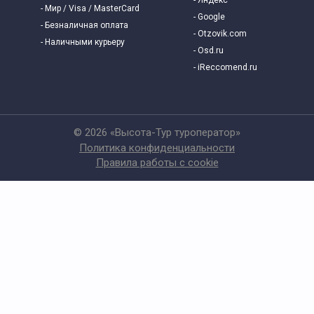
- Яндекс
- Мир / Visa / MasterCard
- Google
- Безналичная оплата
- Otzovik.com
- Наличными курьеру
- Osd.ru
- iReccomend.ru
© 2026 «Высота-Тур туроператор»
Политика конфиденциальности
Правила работы с cookie