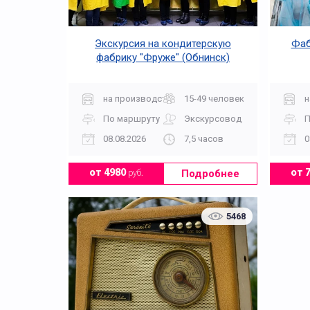
Экскурсия на кондитерскую
Фаб
фабрику "Фруже" (Обнинск)
на производство + мастер-класс
15-49 человек
н
По маршруту
Экскурсовод
П
08.08.2026
7,5 часов
0
Подробнее
от 4980
руб.
от 
5468