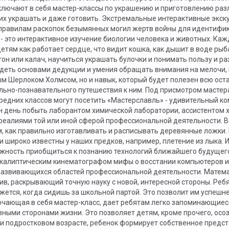
лючают в себя мастер-классы по украшению и приготовлению разли
 их украшать и даже готовить. Экстремальные интерактивные экску
, правилам раскопок безымянных могил жертв войны для идентифи
 - это интерактивное изучение биологии человека и животных. Каж
тям как работает сердце, что видит кошка, как дышит в воде рыб
он или калач, научиться украшать булочки и понимать пользу и р
адеть основами дедукции и умения обращать внимания на мелочи
ым Шерлоком Холмсом, но и навык, который будет полезен всю ос
ьно-познавательного путешествия к ним. Под присмотром мастера
редних классов могут посетить «Мастерславль» - удивительный ко
 день побыть лаборантом химической лаборатории, ассистентом х
реалиями той или иной сферой профессиональной деятельности. 
 как правильно изготавливать и расписывать деревянные ложки. 
и широко известны у наших предков, например, плетение из лыка.
ожность приобщиться к познанию технологий ближайшего будущег
калиптическим кинематографом мифы о восстании компьютеров и, 
 развивающихся областей профессиональной деятельности. Матем
ив, раскрывающий точную науку с новой, интересной стороны. Реб
жется, когда сидишь за школьной партой. Это позволит им успешн
чающая в себя мастер-класс, дает ребятам легко запоминающиеся
зными сторонами жизни. Это позволяет детям, кроме прочего, осо
и подростковом возрасте, ребенок формирует собственное предст