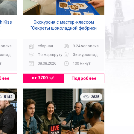
h Kiss
Экскурсия с мастер-классом
"
"Секреты шоколадной фабрики
French Kiss"
ловека
сборная
9-24 человека
совод
По маршруту
Экскурсовод
т
08.08.2026
100 минут
бнее
Подробнее
от 3700
руб.
5142
2835