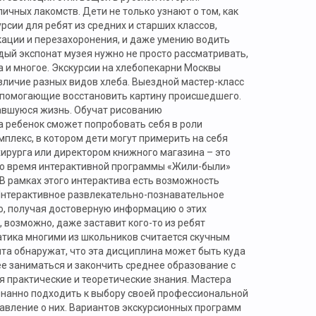
чных лакомств. Дети не только узнают о том, как
рсии для ребят из средних и старших классов,
кации и перезахоронения, и даже умению водить
дый экспонат музея нужно не просто рассматривать,
а и многое. Экскурсии на хлебопекарни Москвы
азличие разных видов хлеба. Выездной мастер-класс
, помогающие восстановить картину происшедшего.
тавшуюся жизнь. Обучат рисованию
 ребенок сможет попробовать себя в роли
мплекс, в котором дети могут примерить на себя
ирурга или директором книжного магазина – это
Во время интерактивной программы «Жили-были»
В рамках этого интерактива есть возможность
 Интерактивное развлекательно-познавательное
о, получая достоверную информацию о этих
возможно, даже заставит кого-то из ребят
атика многими из школьников считается скучным
ята обнаружат, что эта дисциплина может быть куда
ее заниматься и закончить среднее образование с
 практические и теоретические знания. Мастера
знанно подходить к выбору своей профессиональной
авление о них. Вариантов экскурсионных программ