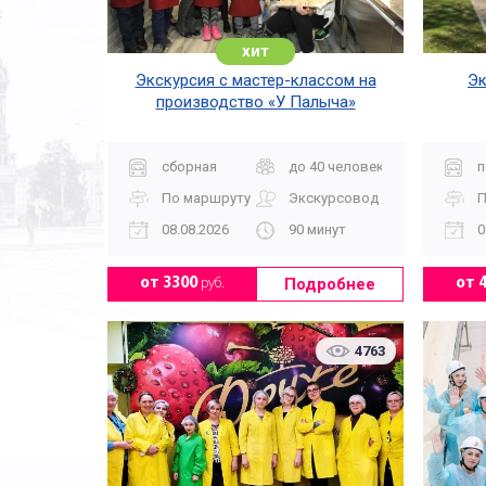
хит
Экскурсия с мастер-классом на
Эк
производство «У Палыча»
сборная
до 40 человек
п
По маршруту
Экскурсовод
П
08.08.2026
90 минут
0
Подробнее
от 3300
руб.
от 
4763