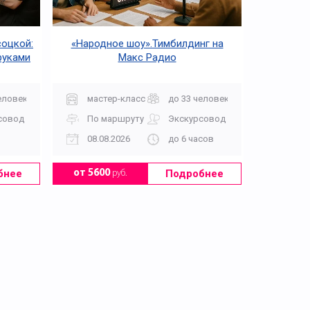
соцкой:
«Народное шоу».Тимбилдинг на
руками
Макс Радио
еловек
мастер-класс
до 33 человек
совод
По маршруту
Экскурсовод
08.08.2026
до 6 часов
бнее
Подробнее
от 5600
руб.