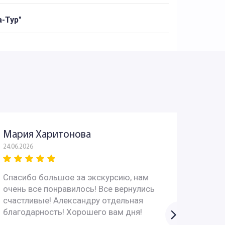
-Тур"
Мария Харитонова
Юрий
24.06.2026
03.06.202
Спасибо большое за экскурсию, нам
Всё пр
очень все понравилось! Все вернулись
интере
счастливые! Александру отдельная
вопрос
благодарность! Хорошего вам дня!
супер!