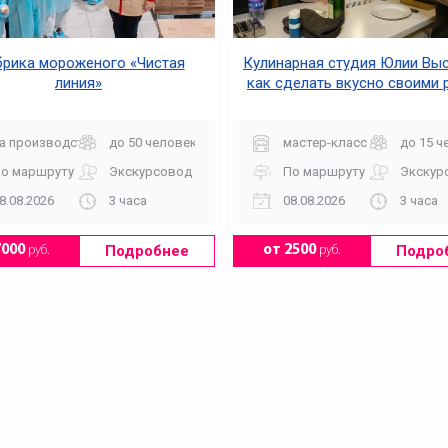
рика мороженого «Чистая
Кулинарная студия Юлии Вы
линия»
как сделать вкусно своими 
а производство
до 50 человек
мастер-класс
до 15 ч
о маршруту
Экскурсовод
По маршруту
Экскур
8.08.2026
3 часа
08.08.2026
3 часа
Подробнее
Подро
7000
руб.
от 2500
руб.