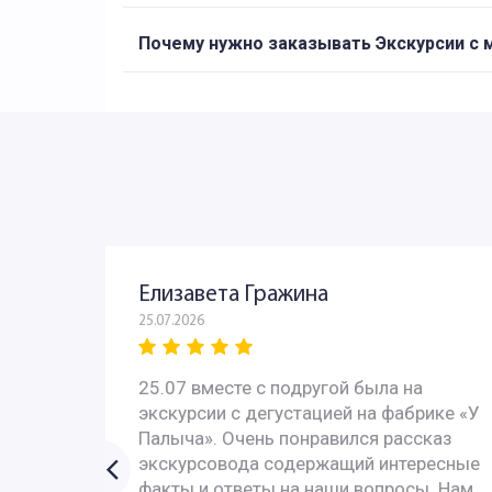
Почему нужно заказывать Экскурсии с 
Елизавета Гражина
25.07.2026
 - всё
25.07 вместе с подругой была на
с
экскурсии с дегустацией на фабрике «У
 с
Палыча». Очень понравился рассказ
У них
экскурсовода содержащий интересные
ях за
факты и ответы на наши вопросы. Нам