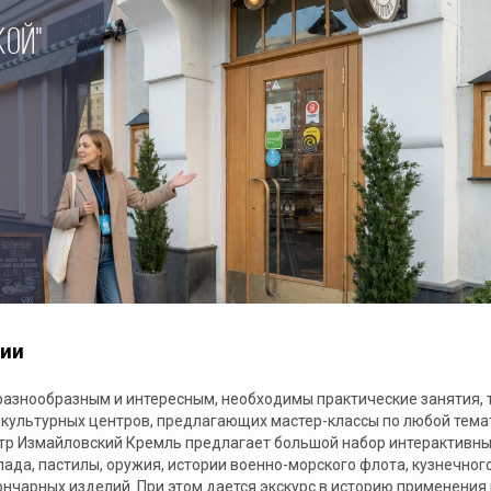
КОЙ"
сии
разнообразным и интересным, необходимы практические занятия, то
 культурных центров, предлагающих мастер-классы по любой темат
р Измайловский Кремль предлагает большой набор интерактивных
да, пастилы, оружия, истории военно-морского флота, кузнечного
ончарных изделий. При этом дается экскурс в историю применения 