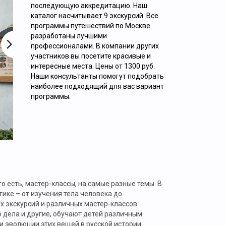
ОБЗОРНАЯ ЭКСКУРСИЯ «9 ЛИЦ
последующую аккредитацию. Наш
каталог насчитывает 9 экскурсий. Все
НАСТОЯЩЕЙ МОСКВЫ»
программы путешествий по Москве
разработаны лучшими
профессионалами. В компании других
участников вы посетите красивые и
интересные места. Цены от 1300 руб.
Наши консультанты помогут подобрать
наиболее подходящий для вас вариант
программы.
2000
руб. за 1 человека
Подробнее.
 есть, мастер-классы, на самые разные темы. В
ике – от изучения тела человека до
 экскурсий и различных мастер-классов.
 дела и другие, обучают детей различным
и эволюции этих вещей в русской истории.