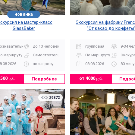
новинка
скурсия на мастер-класс
Экскурсия на фабрику Frenc
GlassBaker
"От какао до конфеты
ознавательная
до 10 человек
групповая
9-34 че
о маршруту
Самостоятельно
По маршруту
Экскур
8.08.2026
по запросу
08.08.2026
80 мину
Подробнее
Подро
4500
руб.
от 4000
руб.
29872