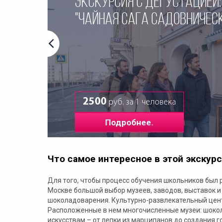
ЭКСКУРСИЯ С ДЕГУСТАЦИЕЙ:
"ЧАЙНАЯ САГА САДОВНИЧЕС
2500
руб. за 1 человека
Подробнее.
Что самое интересное в этой экскур
Для того, чтобы процесс обучения школьников был 
Москве большой выбор музеев, заводов, выставок и
шоколадоварения. Культурно-развлекательный цент
Расположенные в нем многочисленные музеи: шокола
искусствам – от лепки из марципанов до создания г