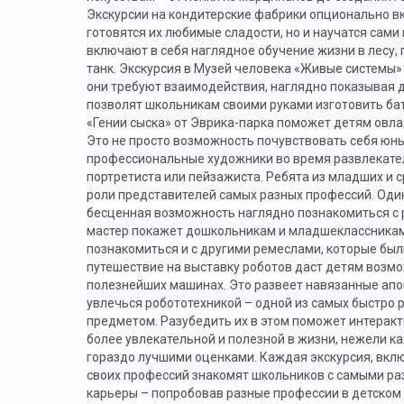
Экскурсии на кондитерские фабрики опционально вк
готовятся их любимые сладости, но и научатся сами
включают в себя наглядное обучение жизни в лесу
танк. Экскурсия в Музей человека «Живые системы»
они требуют взаимодействия, наглядно показывая де
позволят школьникам своими руками изготовить бат
«Гении сыска» от Эврика-парка поможет детям овл
Это не просто возможность почувствовать себя юн
профессиональные художники во время развлекател
портретиста или пейзажиста. Ребята из младших и с
роли представителей самых разных профессий. Один
бесценная возможность наглядно познакомиться с 
мастер покажет дошкольникам и младшеклассникам,
познакомиться и с другими ремеслами, которые был
путешествие на выставку роботов даст детям возм
полезнейших машинах. Это развеет навязанные апо
увлечься робототехникой – одной из самых быстро
предметом. Разубедить их в этом поможет интеракт
более увлекательной и полезной в жизни, нежели ка
гораздо лучшими оценками. Каждая экскурсия, вклю
своих профессий знакомят школьников с самыми ра
карьеры – попробовав разные профессии в детском 