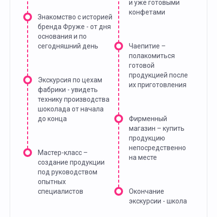
и уже готовыми
конфетами
Знакомство с историей
бренда Фруже - от дня
основания и по
сегодняшний день
Чаепитие –
полакомиться
готовой
продукцией после
Экскурсия по цехам
их приготовления
фабрики - увидеть
технику производства
шоколада от начала
до конца
Фирменный
магазин – купить
продукцию
непосредственно
Мастер-класс –
на месте
создание продукции
под руководством
опытных
специалистов
Окончание
экскурсии - школа