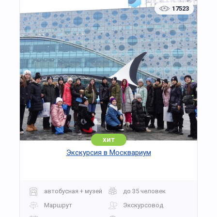
17523
хит
Экскурсия в Москвариум
автобусная + музей
до 35 человек
Маршрут
Экскурсовод