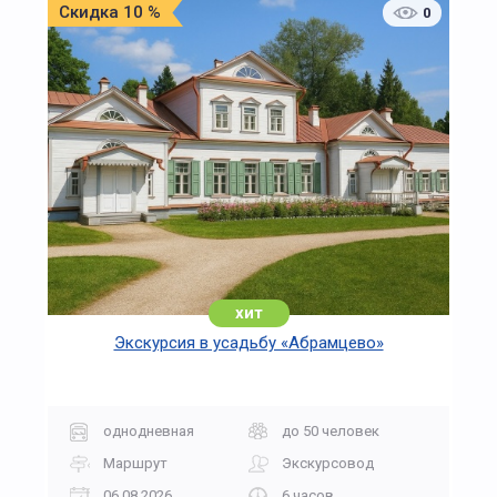
Скидка 10 %
0
хит
Экскурсия в усадьбу «Абрамцево»
однодневная
до 50 человек
Маршрут
Экскурсовод
06.08.2026
6 часов