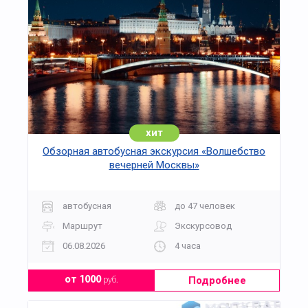
Стоимость экскурсий рассчитывается исходя из
численности группы и особенностей
транспортного обслуживания (место подачи, тип
автобуса).
хит
Обзорная автобусная экскурсия «Волшебство
вечерней Москвы»
автобусная
до 47 человек
Маршрут
Экскурсовод
06.08.2026
4 часа
Подробнее
от 1000
руб.