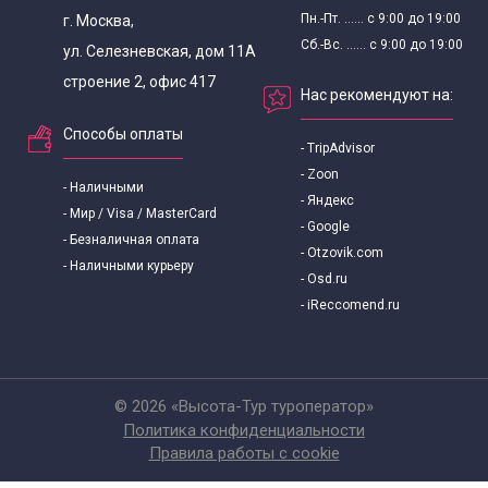
Пн.-Пт. ...... с 9:00 до 19:00
г. Москва,
Сб.-Вс. ...... с 9:00 до 19:00
ул. Селезневская, дом 11А
строение 2, офис 417
Нас рекомендуют на:
Способы оплаты
- TripAdvisor
- Zoon
- Наличными
- Яндекс
- Мир / Visa / MasterCard
- Google
- Безналичная оплата
- Otzovik.com
- Наличными курьеру
- Osd.ru
- iReccomend.ru
© 2026 «Высота-Тур туроператор»
Политика конфиденциальности
Правила работы с cookie