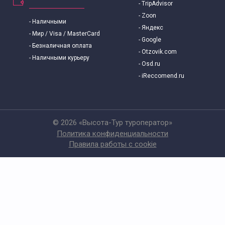
- TripAdvisor
- Zoon
- Наличными
- Яндекс
- Мир / Visa / MasterCard
- Google
- Безналичная оплата
- Otzovik.com
- Наличными курьеру
- Osd.ru
- iReccomend.ru
© 2026 «Высота-Тур туроператор»
Политика конфиденциальности
Правила работы с cookie