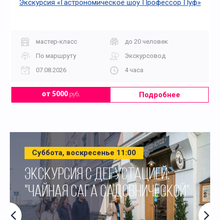
Экскурсия «Гастрономическое шоу Профессор Пуф»
мастер-класс
до 20 человек
По маршруту
Экскурсовод
07.08.2026
4 часа
Подробнее
от 5000
руб.
Суббота, воскресенье 11:00
ЭКСКУРСИЯ С ДЕГУСТАЦИЕЙ:
"ЧАЙНАЯ САГА САДОВНИЧЕСКОЙ"