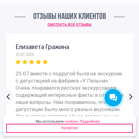
ОТЗЫВЫ НАШИХ КЛИЕНТОВ
смотреть все отзывы
Елизавета Гражина
25.07.2026
25.07 вместе с подругой была на экскурсии
с дегустацией на фабрике «У Палыча».
Очень понравился рассказ экскурсовода
содержащий интересные факты и ответы на
наши вопросы. Нам понравилось, что для
дегустации было много разных вкусняшек.
Это вызвало восторг. Но за столом мы не
Мы используем
cookies
.
Подробнее...
.
смогли попробовать всех тортиков, их
ПОНЯТНО
было...