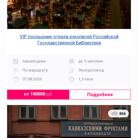
VIP посещение отдела рукописей Российской
Государственной Библиотеки
пешеходная
до 5 человек
По маршруту
Экскурсовод
07.08.2026
1,5 часа
Подробнее
от 140000
руб.
866