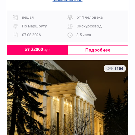
пешая
от 1 человека
По маршруту
Экскурсовод
07.08.2026
3,5 часа
Подробнее
от 22000
руб.
1104