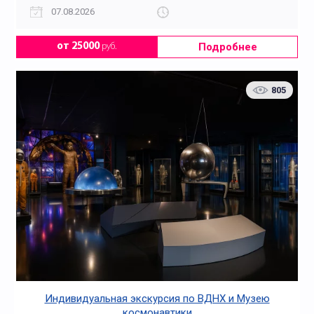
07.08.2026
Подробнее
от 25000
руб.
805
Индивидуальная экскурсия по ВДНХ и Музею
космонавтики