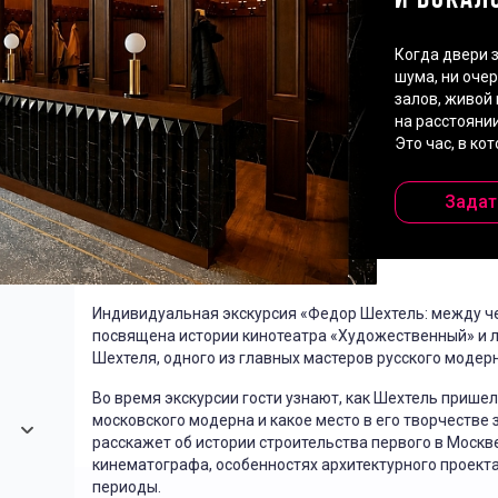
И БОКАЛ
Когда двери з
шума, ни очер
залов, живой
на расстоянии
Это час, в ко
Задат
Индивидуальная экскурсия «Федор Шехтель: между ч
посвящена истории кинотеатра «Художественный» и л
Шехтеля, одного из главных мастеров русского модерн
Во время экскурсии гости узнают, как Шехтель пришел
московского модерна и какое место в его творчестве
расскажет об истории строительства первого в Москв
кинематографа, особенностях архитектурного проекта
периоды.