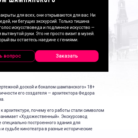
ОМ ШАМПАНСКОГО"
акрыты для всех, они открываются для вас. Ни
едей, ни бегущих экскурсий. Только тишина
 голос искусствоведа и подлинное искусство —
 вытянутой руки. Это не просто визит в музей.
торый вы остаетесь наедине с гениями.
ь вопрос
Заказать
ертежной доской и бокалом шампанского» 18+
ичности его создателя — архитектора Федора
а.
 к архитектуре, почему его работы стали символом
 занимает «Художественный». Экскурсовод
е специально построенного здания для
 и судьбе кинотеатра в разные исторические