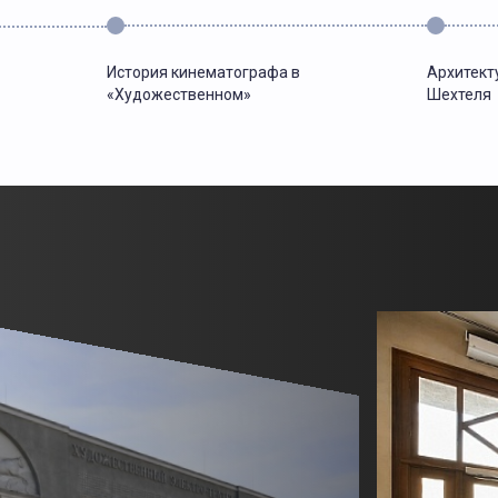
История кинематографа в
Архитект
«Художественном»
Шехтеля