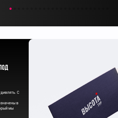
под
удивлять. С
означены в
торый мы