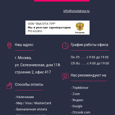
info@visotatour.ru
Наш адрес:
График работы офиса:
Пн.-Пт. ...... с 9:00 до 19:00
г. Москва,
Сб.-Вс. ...... с 9:00 до 19:00
ул. Селезневская, дом 11А
строение 2, офис 417
Нас рекомендуют на:
Способы оплаты
- TripAdvisor
- Zoon
- Наличными
- Яндекс
- Мир / Visa / MasterCard
- Google
- Безналичная оплата
- Otzovik.com