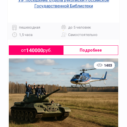
VIP посещение отдела рукописей Российской
Государственной Библиотеки
пешеходная
до 5 человек
1,5 часа
Самостоятельно
140000
от
руб.
Подробнее
1403