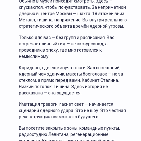
Обычно в музей приходят смотреть. Здесь —
спускаются, чтобы почувствовать. За неприметной
дверью в центре Москвы — шахта. 18 этажей вниз.
Металл, тишина, напряжение. Вы внутри реального
стратегического объекта времён ядерной угрозы.
Только для вас — без групп и расписания. Вас
встречает личный гид — не экскурсовод, а
проводник в эпоху, где мир готовился к
немыслимому.
Коридоры, где ещё звучат шаги. Зал совещаний,
ядерный чемоданчик, макеты боеголовок — не за
стеклом, а прямо перед вами. Кабинет Сталина.
Низкий потолок. Тишина. Здесь история не
рассказана — она ощущается.
Имитация тревоги, гаснет свет — начинается
сценарий ядерного удара. Это не шоу. Это честная
реконструкция возможного будущего.
Вы посетите закрытые зоны: командные пункты,
радиостудию Левитана, регенерационные
установки. Возможны ужин под землёй, квест,