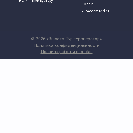
- Наличными курьеру
- Osd.ru
- iReccomend.ru
© 2026 «Высота-Тур туроператор»
Политика конфиденциальности
Правила работы с cookie