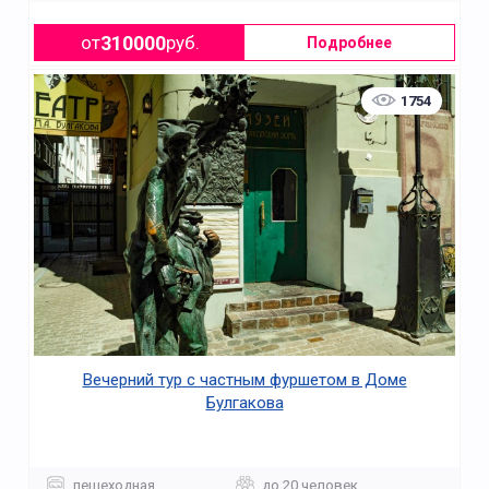
310000
от
руб.
Подробнее
1754
Вечерний тур с частным фуршетом в Доме
Булгакова
пешеходная
до 20 человек