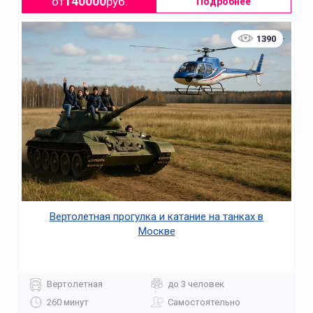
140000
от
руб.
Подробнее
1390
Вертолетная прогулка и катание на танках в
Москве
Вертолетная
до 3 человек
260 минут
Самостоятельно