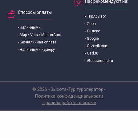
Нас рекомендуют на:
Способы оплаты
- TripAdvisor
- Zoon
- Наличными
- Яндекс
- Мир / Visa / MasterCard
- Google
- Безналичная оплата
- Otzovik.com
- Наличными курьеру
- Osd.ru
- iReccomend.ru
© 2026 «Высота-Тур туроператор»
Политика конфиденциальности
Правила работы с cookie