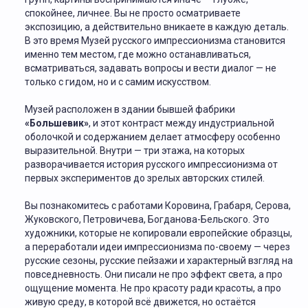
спокойнее, личнее. Вы не просто осматриваете
экспозицию, а действительно вникаете в каждую деталь.
В это время Музей русского импрессионизма становится
именно тем местом, где можно останавливаться,
всматриваться, задавать вопросы и вести диалог — не
только с гидом, но и с самим искусством.
Музей расположен в здании бывшей фабрики
«Большевик»
, и этот контраст между индустриальной
оболочкой и содержанием делает атмосферу особенно
выразительной. Внутри — три этажа, на которых
разворачивается история русского импрессионизма от
первых экспериментов до зрелых авторских стилей.
Вы познакомитесь с работами Коровина, Грабаря, Серова,
Жуковского, Петровичева, Богданова-Бельского. Это
художники, которые не копировали европейские образцы,
а переработали идеи импрессионизма по-своему — через
русские сезоны, русские пейзажи и характерный взгляд на
повседневность. Они писали не про эффект света, а про
ощущение момента. Не про красоту ради красоты, а про
живую среду, в которой всё движется, но остаётся