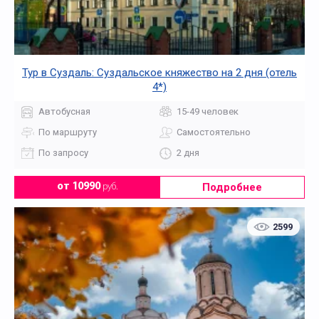
Тур в Суздаль: Суздальское княжество на 2 дня (отель
4*)
Автобусная
15-49 человек
По маршруту
Самостоятельно
По запросу
2 дня
Подробнее
от 10990
руб.
2599