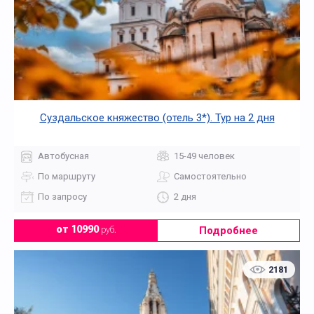
Суздальское княжество (отель 3*). Тур на 2 дня
Автобусная
15-49 человек
По маршруту
Самостоятельно
По запросу
2 дня
Подробнее
от 10990
руб.
2181