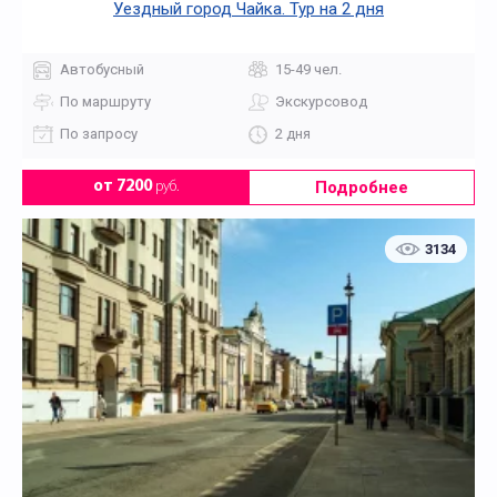
Уездный город Чайка. Тур на 2 дня
Автобусный
15-49 чел.
По маршруту
Экскурсовод
По запросу
2 дня
Подробнее
от 7200
руб.
3134