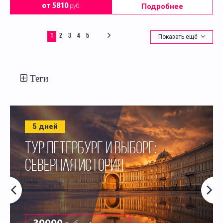
Подробнее
от 5810
руб.
1
2
3
4
5
Показать ещё
Теги
5 дней
ТУР ПЕТЕРБУРГ И ВЫБОРГ:
СЕВЕРНАЯ ИСТОРИЯ