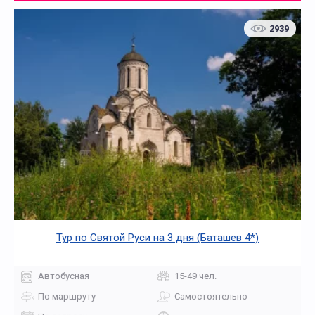
2939
Тур по Святой Руси на 3 дня (Баташев 4*)
Автобусная
15-49 чел.
По маршруту
Самостоятельно