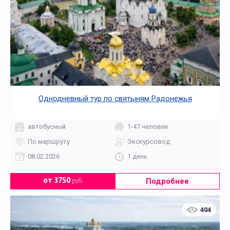
Однодневный тур по святыням Радонежья
автобусный
1-47 человек
По маршруту
Экскурсовод
08.02.2026
1 день
Подробнее
от 3750
руб.
404