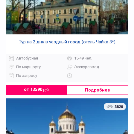
Тур на 2 дня в уездный город (отель Чайка 3*)
Автобусная
15-49 чел.
По маршруту
Экскурсовод
По запросу
Подробнее
от 13590
руб.
3820