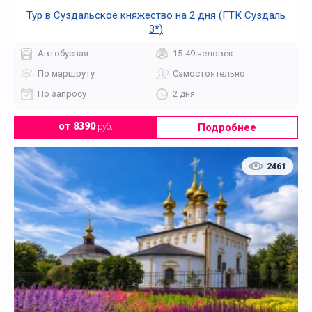
Тур в Суздальское княжество на 2 дня (ГТК Суздаль
3*)
Автобусная
15-49 человек
По маршруту
Самостоятельно
По запросу
2 дня
Подробнее
от 8390
руб.
2461