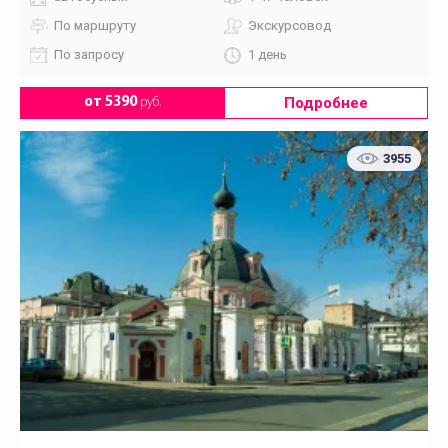
По маршруту
Экскурсовод
По запросу
1 день
Подробнее
от 5390
руб.
3955