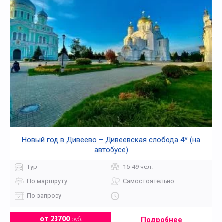
Новый год в Дивеево – Дивеевская слобода 4* (на
автобусе)
Тур
15-49 чел.
По маршруту
Самостоятельно
По запросу
Подробнее
от 23700
руб.