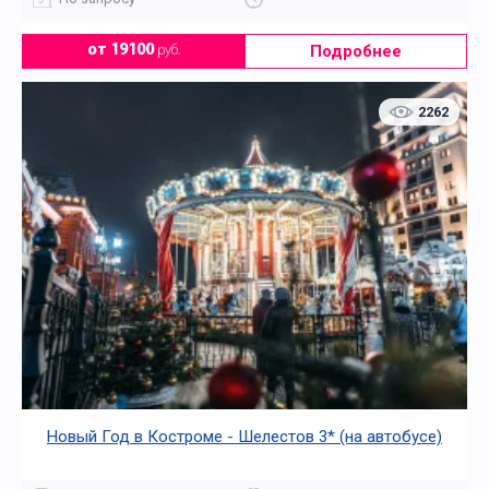
Подробнее
от 19100
руб.
2262
Новый Год в Костроме - Шелестов 3* (на автобусе)