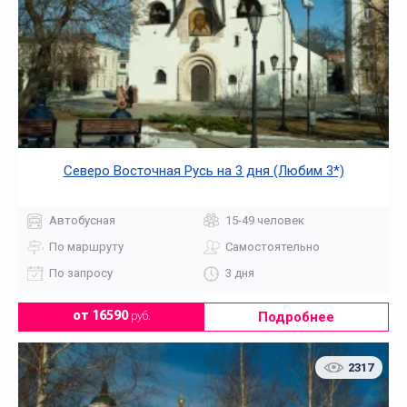
Северо Восточная Русь на 3 дня (Любим 3*)
Автобусная
15-49 человек
По маршруту
Самостоятельно
По запросу
3 дня
Подробнее
от 16590
руб.
2317