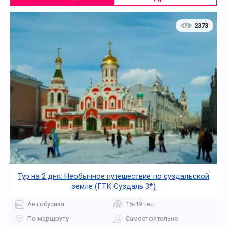
2373
Тур на 2 дня: Необычное путешествие по суздальской
земле (ГТК Суздаль 3*)
Автобусная
15-49 чел.
По маршруту
Самостоятельно