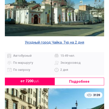
Уездный город Чайка. Тур на 2 дня
Автобусный
15-49 чел.
По маршруту
Экскурсовод
По запросу
2 дня
Подробнее
от 7200
руб.
3139