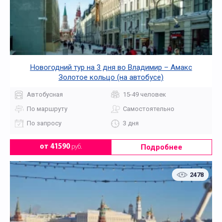
Новогодний тур на 3 дня во Владимир – Амакс
Золотое кольцо (на автобусе)
Автобусная
15-49 человек
По маршруту
Самостоятельно
По запросу
3 дня
Подробнее
от 41590
руб.
2478