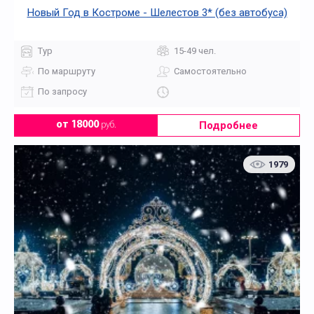
Новый Год в Костроме - Шелестов 3* (без автобуса)
Тур
15-49 чел.
По маршруту
Самостоятельно
По запросу
Подробнее
от 18000
руб.
1979