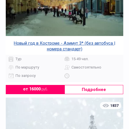
Новый год в Костроме - Азимут 3* (без автобуса |
номера стандарт)
Тур
15-49 чел.
По маршруту
Самостоятельно
По запросу
Подробнее
от 16000
руб.
1837