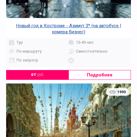
Новый год в Костроме - Азимут 3* (на автобусе |
номера бизнес)
Тур
15-49 чел.
По маршруту
Самостоятельно
По запросу
Подробнее
от
руб.
1990