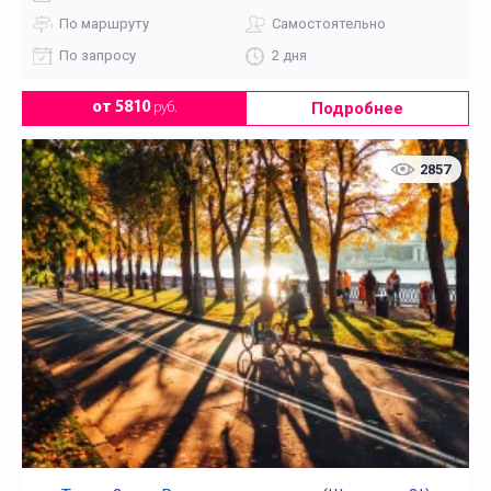
По маршруту
Самостоятельно
По запросу
2 дня
Подробнее
от 5810
руб.
2857