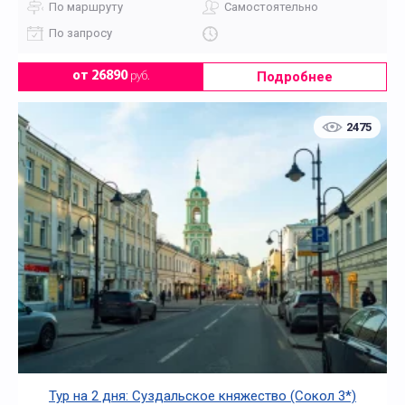
По маршруту
Самостоятельно
По запросу
Подробнее
от 26890
руб.
2475
Тур на 2 дня: Суздальское княжество (Сокол 3*)