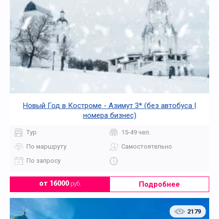
Новый Год в Костроме - Азимут 3* (без автобуса |
номера бизнес)
Тур
15-49 чел.
По маршруту
Самостоятельно
По запросу
Подробнее
от 16000
руб.
2179