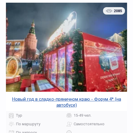
2085
Новый год в сладко-пряничном краю - Форум 4* (на
автобусе)
Тур
15-49 чел.
По маршруту
Самостоятельно
По запросу