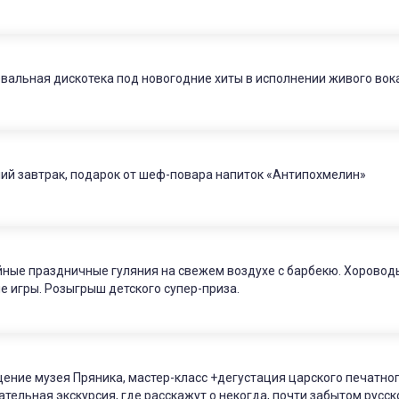
вальная дискотека под новогодние хиты в исполнении живого вок
ий завтрак, подарок от шеф-повара напиток «Антипохмелин»
ные праздничные гуляния на свежем воздухе с барбекю. Хороводы 
е игры. Розыгрыш детского супер-приза.
ение музея Пряника, мастер-класс +дегустация царского печатног
ательная экскурсия, где расскажут о некогда, почти забытом русс