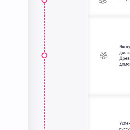
Экск
дост
Древ
домо
Успе
русс