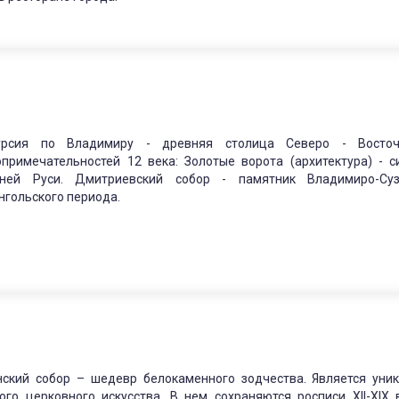
урсия по Владимиру - древняя столица Северо - Восточ
опримечательностей 12 века: Золотые ворота (архитектура) -
ней Руси. Дмитриевский собор - памятник Владимиро-Суз
нгольского периода.
нский собор – шедевр белокаменного зодчества. Является уни
кого церковного искусства. В нем сохраняются росписи XII-XIX