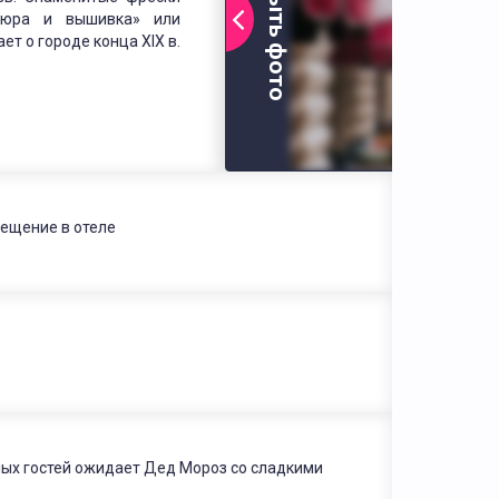
Открыть фото
атюра и вышивка» или
ет о городе конца XIX в.
мещение в отеле
юных гостей ожидает Дед Мороз со сладкими