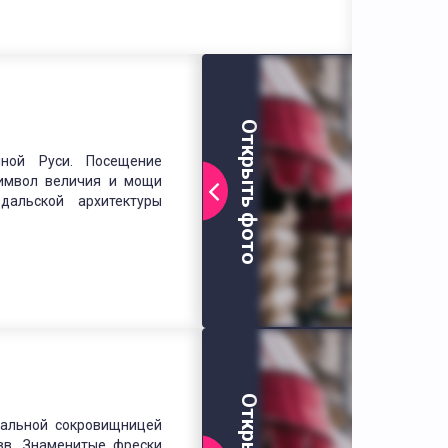
Открыть фото
ной Руси. Посещение
 символ величия и мощи
дальской архитектуры
кальной сокровищницей
 вв. Знаменитые фрески