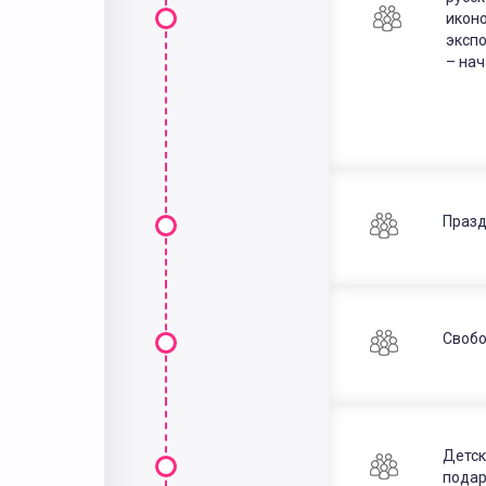
икон
экспо
– нач
Празд
Свобо
Детск
подар