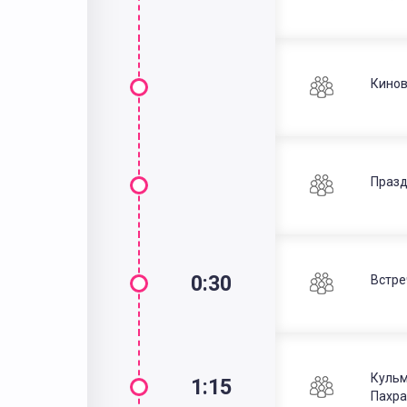
Кинов
Празд
0:30
Встре
Кульм
1:15
Пахра