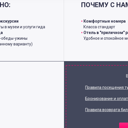
НО:
ПОЧЕМУ С НА
экскурсии
Комфортные номера
ы в музеи и услуги гида
Класса стандарт
ца
Отель в "приличном" 
и-обеды-ужины
Удобное и спокойное м
анному варианту)
Правила посещения т
Бронирование и опла
Правила возврата бил