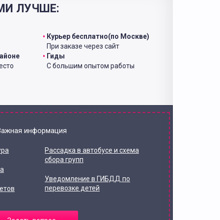
МИ ЛУЧШЕ:
Курьер бесплатно(по Москве)
При заказе через сайт
районе
Гиды
есто
С большим опытом работы
Важная информация
ура
Рассадка в автобусе и схема
сбора групп
та
Уведомление в ГИБДД по
перевозке детей
етов