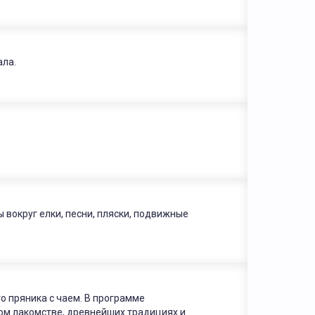
ала.
вокруг елки, песни, пляски, подвижные
о пряника с чаем. В программе
ком лакомстве, древнейших традициях и