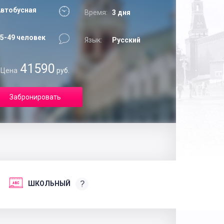
втобусная
Время:
3 дня
5-49 человек
Язык:
Русский
41590
Цена
руб.
Забронировать
?
ШКОЛЬНЫЙ