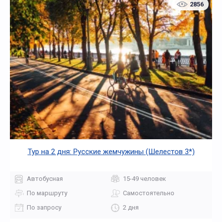
2856
Тур на 2 дня: Русские жемчужины (Шелестов 3*)
Автобусная
15-49 человек
По маршруту
Самостоятельно
По запросу
2 дня