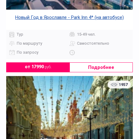
Новый Год в Ярославле - Park Inn 4* (на автобусе)
Тур
15-49 чел.
По маршруту
Самостоятельно
По запросу
Подробнее
от 17990
руб.
1957