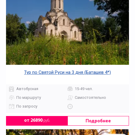
Тур по Святой Руси на 3 дня (Баташев 4*)
Автобусная
15-49 чел.
По маршруту
Самостоятельно
По запросу
Подробнее
от 26890
руб.