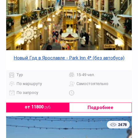
Новый Год в Ярославле - Park Inn 4* (без автобуса)
Тур
15-49 чел.
По маршруту
Самостоятельно
По запросу
Подробнее
от 11800
руб.
2478