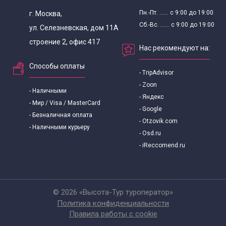
Пн.-Пт. ...... с 9:00 до 19:00
г. Москва,
Сб.-Вс. ...... с 9:00 до 19:00
ул. Селезневская, дом 11А
строение 2, офис 417
Нас рекомендуют на:
Способы оплаты
- TripAdvisor
- Zoon
- Наличными
- Яндекс
- Мир / Visa / MasterCard
- Google
- Безналичная оплата
- Otzovik.com
- Наличными курьеру
- Osd.ru
- iReccomend.ru
© 2026 «Высота-Тур туроператор»
Политика конфиденциальности
Правила работы с cookie