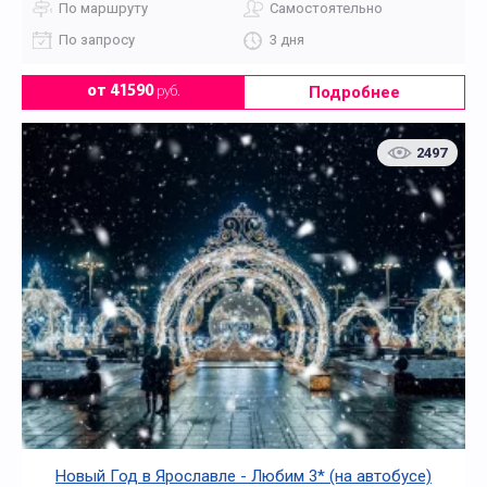
По маршруту
Самостоятельно
По запросу
3 дня
Подробнее
от 41590
руб.
2497
Новый Год в Ярославле - Любим 3* (на автобусе)