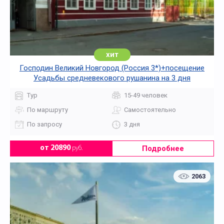
хит
Господин Великий Новгород (Россия 3*)+посещение
Усадьбы средневекового рушанина на 3 дня
Тур
15-49 человек
По маршруту
Самостоятельно
По запросу
3 дня
Подробнее
от 20890
руб.
2063