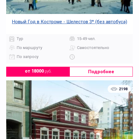
Новый Год в Костроме - Шелестов 3* (без автобуса)
Тур
15-49 чел.
По маршруту
Самостоятельно
По запросу
Подробнее
от 18000
руб.
2198