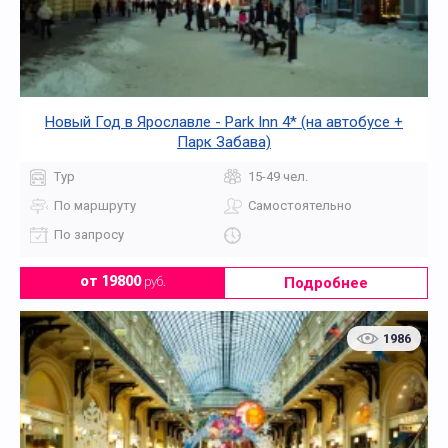
Новый Год в Ярославле - Park Inn 4* (на автобусе +
Парк Забава)
Тур
15-49 чел.
По маршруту
Самостоятельно
По запросу
Подробнее
от 19800
руб.
1986