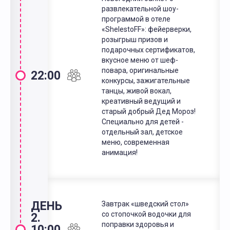
развлекательной шоу-
программой в отеле
«ShelestoFF»: фейерверки,
розыгрыш призов и
подарочных сертификатов,
вкусное меню от шеф-
повара, оригинальные
22:00
конкурсы, зажигательные
танцы, живой вокал,
креативный ведущий и
старый добрый Дед Мороз!
Специально для детей -
отдельный зал, детское
меню, современная
анимация!
ДЕНЬ
Завтрак «шведский стол»
со стопочкой водочки для
2.
поправки здоровья и
10:00