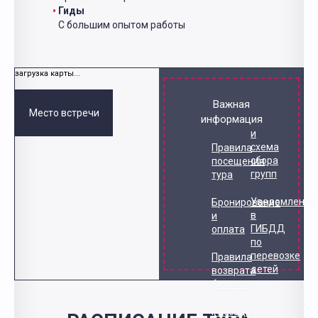
Гиды
С большим опытом работы
загрузка карты...
Важная
Место встречи
информация
и
схема
Правила
сбора
посещения
групп
тура
Уведомление
Бронирование
в
и
ГИБДД
оплата
по
перевозке
Правила
детей
возврата
билетов
Рассадка