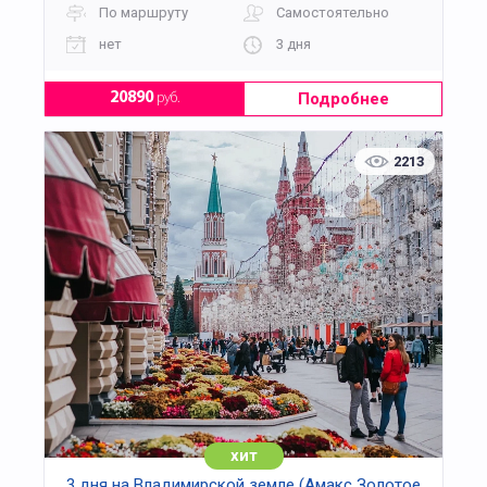
По маршруту
Самостоятельно
нет
3 дня
Подробнее
20890
руб.
2213
хит
3 дня на Владимирской земле (Амакс Золотое