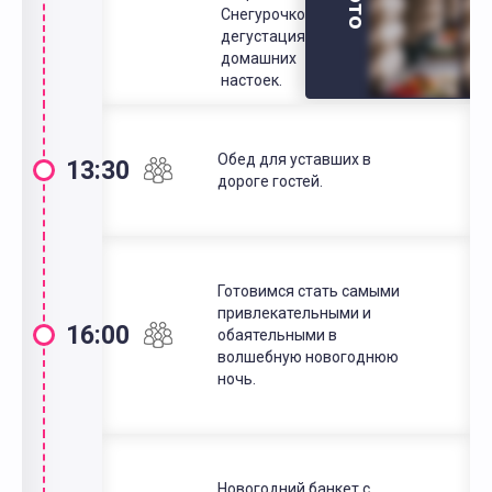
Снегурочкой,
дегустация
домашних
настоек.
Обед для уставших в
13:30
дороге гостей.
Готовимся стать самыми
привлекательными и
16:00
обаятельными в
волшебную новогоднюю
ночь.
Новогодний банкет с