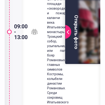
площади (
«сковородки»)
и пожарной
Открыть фото
каланчи 19
века.
09:00
Ипатьевский
-
монастырь (
13:00
Троицкий
собор,
усыпальница
или палаты
бояр
Романовых) –
главных
символов
Костромы,
колыбели
династии
Романовых.
Среди
сокровищ
Ипатьевского