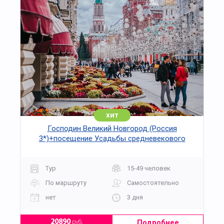
хит
Господин Великий Новгород (Россия
3*)+посещение Усадьбы средневекового
рушанина на 3 дня
Тур
15-49 человек
По маршруту
Самостоятельно
нет
3 дня
Подробнее
20890
руб.