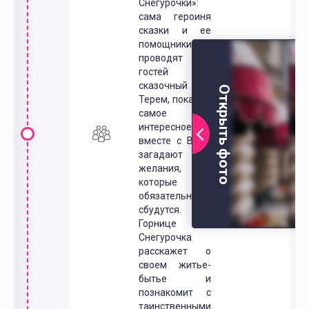
Снегурочки»:
сама героиня
сказки и ее
помощники
проводят
гостей в
сказочный
Открыть фото
Терем, покажут
самое
интересное, и
вместе с Вами
загадают
желания,
которые
обязательно
сбудутся. В
Горнице
Снегурочка
расскажет о
своем житье-
бытье и
познакомит с
таинственными