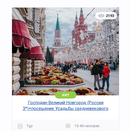
2193
хит
Господин Великий Новгород (Россия
3*)+посещение Усадьбы средневекового
рушанина на 3 дня
Тур
15-49 человек