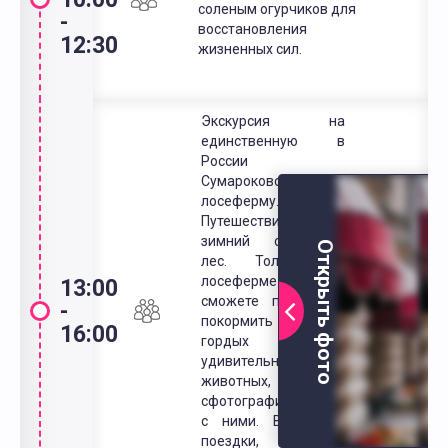
соленым огурчиков для
-
восстановления
12:30
жизненных сил.
Экскурсия на
единственную в
России
Сумароковскую
лосеферму.
Путешествие в
зимний сказочный
Открыть фото
лес. Только на
лосеферме Вы
13:00
сможете погладить,
-
покормить этих
16:00
гордых и
удивительных
животных, а также
сфотографироваться
с ними. Во время
поездки, Вам