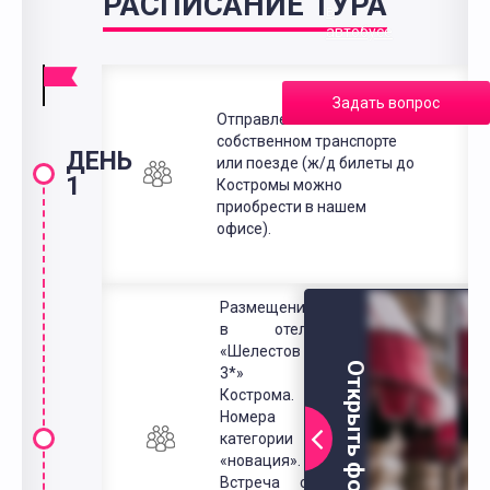
РАСПИСАНИЕ ТУРА
в
автобусе
Задать вопрос
Отправление на
собственном транспорте
ДЕНЬ
или поезде (ж/д билеты до
1
Костромы можно
приобрести в нашем
офисе).
Размещение
в отеле
«Шелестов
Открыть фото
3*» г.
Кострома.
Номера
категории
«новация».
Встреча со